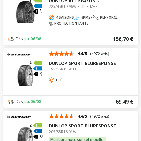
DUNLOP ALL SEASON 2
225/45R19 96W
XL
M+S
71
dB
4 SAISONS
3PMSF
RENFORCÉ
PROTECTION JANTE
156,70 €
Dès
jeu. 06/08
4.6/5
(4972 avis)
DUNLOP SPORT BLURESPONSE
195/65R15 91H
71
dB
ÉTÉ
69,49 €
Dès
jeu. 06/08
4.6/5
(4972 avis)
DUNLOP SPORT BLURESPONSE
205/55R16 91W
68
dB
Meilleure note sur sol mouillé