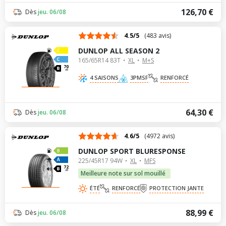
126,70 €
Dès
jeu. 06/08
4.5/5
(483 avis)
DUNLOP ALL SEASON 2
165/65R14 83T
XL
M+S
70
dB
4 SAISONS
3PMSF
RENFORCÉ
64,30 €
Dès
jeu. 06/08
4.6/5
(4972 avis)
DUNLOP SPORT BLURESPONSE
225/45R17 94W
XL
MFS
72
dB
Meilleure note sur sol mouillé
ÉTÉ
RENFORCÉ
PROTECTION JANTE
88,99 €
Dès
jeu. 06/08