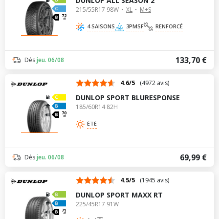
DUNLOP ALL SEASON 2
215/55R17 98W
XL
M+S
72
dB
4 SAISONS
3PMSF
RENFORCÉ
133,70 €
Dès
jeu. 06/08
4.6/5
(4972 avis)
DUNLOP SPORT BLURESPONSE
185/60R14 82H
70
dB
ÉTÉ
69,99 €
Dès
jeu. 06/08
4.5/5
(1945 avis)
DUNLOP SPORT MAXX RT
225/45R17 91W
71
dB