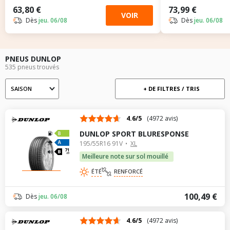
63,80 €
73,99 €
VOIR
Dès
jeu. 06/08
Dès
jeu. 06/08
PNEUS DUNLOP
535 pneus trouvés
SAISON
+ DE FILTRES / TRIS
Saison
4.6/5
(4972 avis)
DUNLOP SPORT BLURESPONSE
195/55R16 91V
XL
71
dB
Meilleure note sur sol mouillé
ÉTÉ
RENFORCÉ
100,49 €
Dès
jeu. 06/08
4.6/5
(4972 avis)