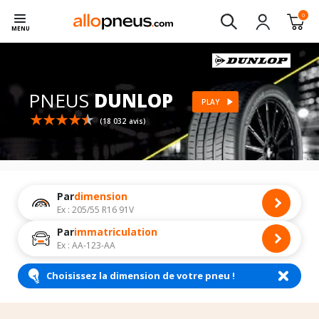
0
MENU
PNEUS
DUNLOP
PLAY
(18 032 avis)
Par
dimension
Ex : 205/55 R16 91V
Par
immatriculation
Ex : AA-123-AA
Choisissez la dimension de votre pneu !