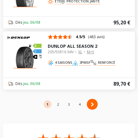
ÉTÉ
PROTECTION JANTE
95,20 €
Dès
jeu. 06/08
4.5/5
(483 avis)
DUNLOP ALL SEASON 2
205/55R16 94V
XL
M+S
71
dB
4 SAISONS
3PMSF
RENFORCÉ
89,70 €
Dès
jeu. 06/08
1
2
2
3
4