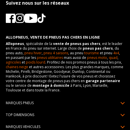
Suivez nous sur les réseaux
ALLOPNEUS, VENTE DE PNEUS PAS CHERS EN LIGNE
Allopneus
, spécialiste de la
vente de pneus pas chers
, est le leader
en France du pneu sur internet. Large choix de
pneus pas chers
, du
pneu auto,
pneu hiver
,
pneu 4 saisons
, au pneu
tourisme
et pneu
4x4
,
en passant par les
pneus utilitaires
mais aussi de
pneus moto
,
quad
,
agricoles
et
poids lourd
. Profitez de nos promos pneus à tous les prix,
chaines neige
et autres accessoires. Les plus grandes marques, comme
Michelin, Pirelli, Bridgestone, Goodyear, Dunlop, Continental ou
Hankook, à prix discount ! Evitez l'usure de vos pneus et choisissez
votre centre de montage de pneus pas chers en
garage partenaire
ou le service de
montage à domicile
à Paris, Lyon, Marseille,
Toulouse et dans toute la France.
MARQUES PNEUS
Pneus Michelin
TOP DIMENSIONS
Pneus Pirelli
175/65R14
MARQUES VEHICULES
Pneus Continental