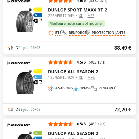
4.6/5
(3385 avis)
DUNLOP SPORT MAXX RT 2
225/45R17 94Y
XL
MFS
71
dB
Meilleure note sur sol mouillé
ÉTÉ
RENFORCÉ
PROTECTION JANTE
88,49 €
Dès
jeu. 06/08
4.5/5
(483 avis)
DUNLOP ALL SEASON 2
185/65R15 92V
XL
M+S
71
dB
4 SAISONS
3PMSF
RENFORCÉ
72,20 €
Dès
jeu. 06/08
4.5/5
(483 avis)
DUNLOP ALL SEASON 2