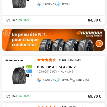
4 SAISONS
3PMSF
84,30 €
Dès
jeu. 06/08
4.5/5
(483 avis)
DUNLOP ALL SEASON 2
195/65R15 95V
XL
M+S
71
dB
4 SAISONS
3PMSF
RENFORCÉ
69,70 €
Dès
jeu. 06/08