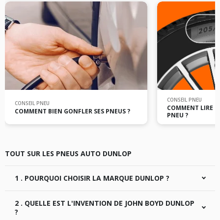
CONSEIL PNEU
CONSEIL PNEU
COMMENT LIRE L
COMMENT BIEN GONFLER SES PNEUS ?
PNEU ?
TOUT SUR LES PNEUS AUTO DUNLOP
1 . POURQUOI CHOISIR LA MARQUE DUNLOP ?
La marque de pneus auto Dunlop est bien reconnue et
2 . QUELLE EST L'INVENTION DE JOHN BOYD DUNLOP
possède une solide réputation dans l'industrie du pneu.
Dunlop fait partie des marques premiums offrant aux
?
utilisateurs des produits de qualité avec une très haut