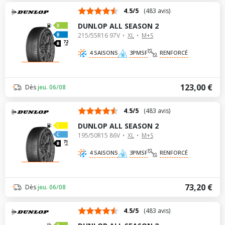
4.5/5
(483 avis)
DUNLOP ALL SEASON 2
215/55R16 97V
XL
M+S
72
dB
4 SAISONS
3PMSF
RENFORCÉ
123,00 €
Dès
jeu. 06/08
4.5/5
(483 avis)
DUNLOP ALL SEASON 2
195/50R15 86V
XL
M+S
71
dB
4 SAISONS
3PMSF
RENFORCÉ
73,20 €
Dès
jeu. 06/08
4.5/5
(483 avis)