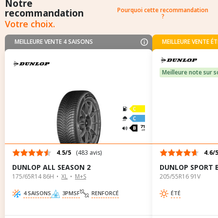
Notre
Pourquoi cette recommandation
recommandation
?
Votre choix.
MEILLEURE VENTE 4 SAISONS
MEILLEURE VENTE ÉT
Meilleure note sur s
A
A
71
dB
4.5/5
(483 avis)
4.6/
DUNLOP ALL SEASON 2
DUNLOP SPORT 
175/65R14 86H
XL
M+S
205/55R16 91V
4 SAISONS
3PMSF
RENFORCÉ
ÉTÉ