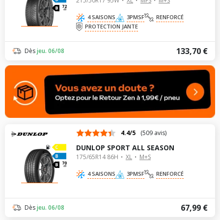
215/50R17 95W
XL
MFS
M+S
72
dB
4 SAISONS
3PMSF
RENFORCÉ
PROTECTION JANTE
133,70 €
Dès
jeu. 06/08
4.4/5
(509 avis)
DUNLOP SPORT ALL SEASON
175/65R14 86H
XL
M+S
70
dB
4 SAISONS
3PMSF
RENFORCÉ
67,99 €
Dès
jeu. 06/08