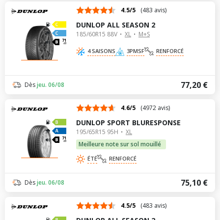
4.5/5
(483 avis)
DUNLOP ALL SEASON 2
185/60R15 88V
XL
M+S
71
dB
4 SAISONS
3PMSF
RENFORCÉ
77,20 €
Dès
jeu. 06/08
4.6/5
(4972 avis)
DUNLOP SPORT BLURESPONSE
195/65R15 95H
XL
71
dB
Meilleure note sur sol mouillé
ÉTÉ
RENFORCÉ
75,10 €
Dès
jeu. 06/08
4.5/5
(483 avis)