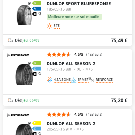
DUNLOP SPORT BLURESPONSE
185/65R15 88H
70
dB
Meilleure note sur sol mouillé
ÉTÉ
75,49 €
Dès
jeu. 06/08
4.5/5
(483 avis)
DUNLOP ALL SEASON 2
175/65R15 88H
XL
M+S
71
dB
4 SAISONS
3PMSF
RENFORCÉ
75,20 €
Dès
jeu. 06/08
4.5/5
(483 avis)
DUNLOP ALL SEASON 2
205/55R16 91V
M+S
71
dB