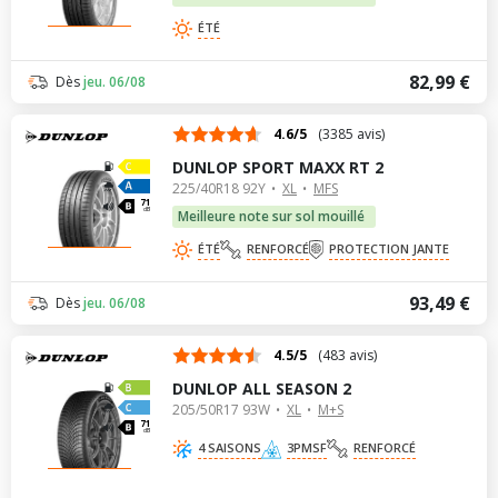
ÉTÉ
82,99 €
Dès
jeu. 06/08
4.6/5
(3385 avis)
DUNLOP SPORT MAXX RT 2
225/40R18 92Y
XL
MFS
71
dB
Meilleure note sur sol mouillé
ÉTÉ
RENFORCÉ
PROTECTION JANTE
93,49 €
Dès
jeu. 06/08
4.5/5
(483 avis)
DUNLOP ALL SEASON 2
205/50R17 93W
XL
M+S
71
dB
4 SAISONS
3PMSF
RENFORCÉ