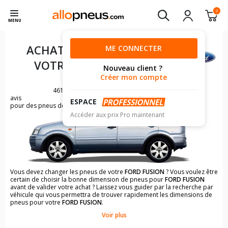
0
MENU
ACHAT DE PNEUS POUR
ME CONNECTER
VOTRE
FORD FUSION
Nouveau client ?
Créer mon compte
461
avis
ESPACE
pour des pneus de FORD FUSION
Accéder aux prix Pro maintenant
Vous devez changer les pneus de votre
FORD FUSION
? Vous voulez être
certain de choisir la bonne dimension de pneus pour
FORD FUSION
avant de valider votre achat ? Laissez vous guider par la recherche par
véhicule qui vous permettra de trouver rapidement les dimensions de
pneus pour votre
FORD FUSION
.
Voir plus
Il n'est pas toujours évident de s'y retrouver dans le choix des
pneumatiques. Grâce à la recherche simplifiée pour les véhicules
FORD