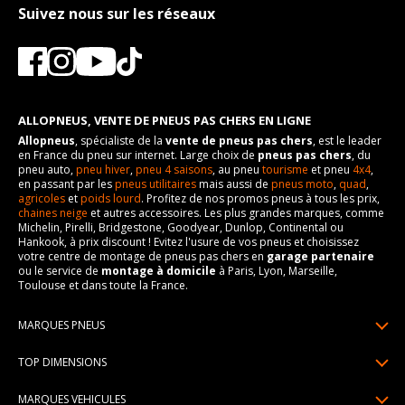
Suivez nous sur les réseaux
ALLOPNEUS, VENTE DE PNEUS PAS CHERS EN LIGNE
Allopneus
, spécialiste de la
vente de pneus pas chers
, est le leader
en France du pneu sur internet. Large choix de
pneus pas chers
, du
pneu auto,
pneu hiver
,
pneu 4 saisons
, au pneu
tourisme
et pneu
4x4
,
en passant par les
pneus utilitaires
mais aussi de
pneus moto
,
quad
,
agricoles
et
poids lourd
. Profitez de nos promos pneus à tous les prix,
chaines neige
et autres accessoires. Les plus grandes marques, comme
Michelin, Pirelli, Bridgestone, Goodyear, Dunlop, Continental ou
Hankook, à prix discount ! Evitez l'usure de vos pneus et choisissez
votre centre de montage de pneus pas chers en
garage partenaire
ou le service de
montage à domicile
à Paris, Lyon, Marseille,
Toulouse et dans toute la France.
MARQUES PNEUS
Pneus Michelin
TOP DIMENSIONS
Pneus Pirelli
175/65R14
MARQUES VEHICULES
Pneus Continental