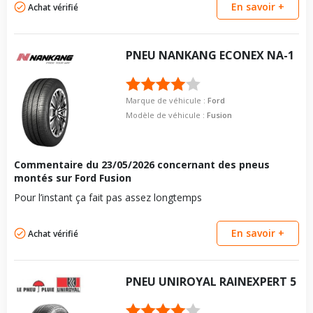
boulon
En savoir +
Achat vérifié
Type de boulon
M12x1.5
Pour la visserie, afin de garantir une parfaite compatibilité, nous
Taille de la tête de boulon
19
vous conseillons de contacter directement le constructeur.
PNEU
NANKANG
ECONEX NA-1
Force de rotation du
110
boulon
Pour la visserie, afin de garantir une parfaite compatibilité, nous
vous conseillons de contacter directement le constructeur.
Marque de véhicule :
Ford
Modèle de véhicule :
Fusion
Commentaire du
23/05/2026
concernant des pneus
montés sur Ford Fusion
Pour l’instant ça fait pas assez longtemps
En savoir +
Achat vérifié
PNEU
UNIROYAL
RAINEXPERT 5