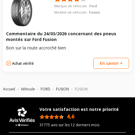
Marque de véhicule :
Ford
Modèle de véhicule :
Fusion
Commentaire du
24/03/2026
concernant des pneus
montés sur Ford Fusion
Bon sur la route accroché bien
En savoir +
Achat vérifié
Accueil
Véhicule
FORD
FUSION
FUSION
Votre satisfaction est notre priorité
4,6
/5
31775 avis sur les 12 derniers mois