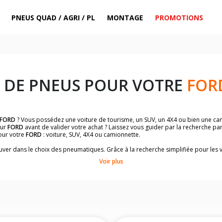
PNEUS QUAD / AGRI / PL
MONTAGE
PROMOTIONS
 DE PNEUS POUR VOTRE
FOR
FORD
? Vous possédez une voiture de tourisme, un SUV, un 4X4 ou bien une cam
ur
FORD
avant de valider votre achat ? Laissez vous guider par la recherche pa
our votre
FORD
: voiture, SUV, 4X4 ou camionnette.
rouver dans le choix des pneumatiques. Grâce à la recherche simplifiée pour les 
mpatibles et homologuées.
Voir plus
dimensions de vos pneus ? Ces informations sont indiquées sur le flanc des p
à l'intérieur de la portière conducteur.
 permettra de trouver les dimensions de vos pneus pour
FORD
: voiture, SUV, 4
me
FORD
de votre véhicule ci-dessous :