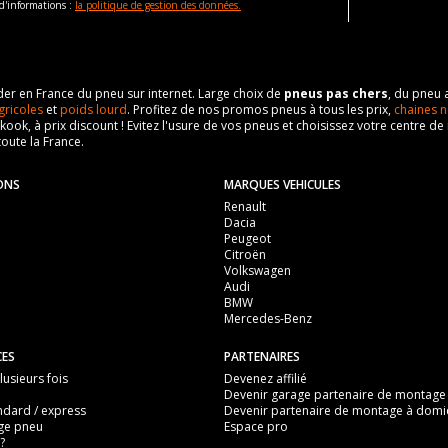
d'informations :
la politique de gestion des données.
eader en France du pneu sur internet. Large choix de
pneus pas chers
, du pneu 
gricoles
et
poids lourd
. Profitez de nos promos pneus à tous les prix,
chaines n
nkook, à prix discount ! Evitez l'usure de vos pneus et choisissez votre centre
toute la France.
ONS
MARQUES VEHICULES
Renault
Dacia
Peugeot
Citroën
Volkswagen
Audi
BMW
Mercedes-Benz
CES
PARTENAIRES
usieurs fois
Devenez affilié
Devenir garage partenaire de montage
ndard / express
Devenir partenaire de montage à domic
ge pneu
Espace pro
?