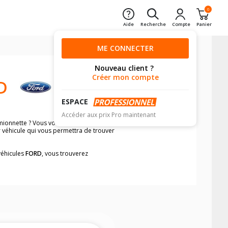
0
Aide
Recherche
Compte
Panier
ME CONNECTER
Nouveau client ?
Créer mon compte
D
ESPACE
Accéder aux prix Pro maintenant
ionnette ? Vous voulez être certain de
r véhicule qui vous permettra de trouver
véhicules
FORD
, vous trouverez
neumatiques, dans le carnet de bord du
X4 et camionnette/utilitaire, simplement