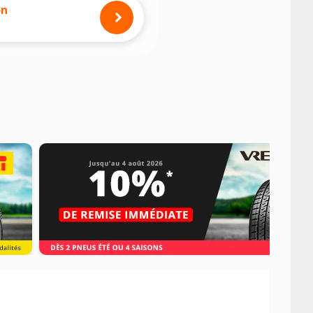
mension des pneus montés sur votre
on