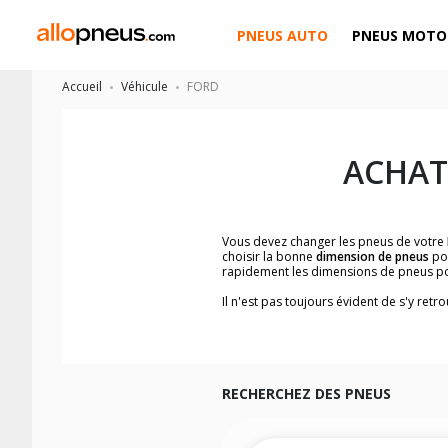
PNEUS AUTO
PNEUS MOTO
Accueil
Véhicule
FORD
ACHAT
Vous devez changer les pneus de votre
choisir la bonne
dimension de pneus
po
rapidement les dimensions de pneus p
Il n'est pas toujours évident de s'y ret
facilement les dimensions de pneus co
Vous ne savez pas comment trouver les 
véhicule ainsi que sur l'étiquette collée 
Notre base de recherche véhicule vous
et rapidement.
RECHERCHEZ DES PNEUS
Pour cela, veuillez sélectionner la gam