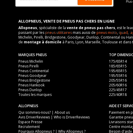
Plus 
ALLOPNEUS, VENTE DE PNEUS PAS CHERS EN LIGNE
Allopneus
, spécialiste de la
vente de pneus pas chers
, est le l
passant par les
pneus utilitaires
mais aussi de
pneus moto
,
quad
,
a
Michelin, Pirelli, Bridgestone, Goodyear, Dunlop, Continental ou Ha
de
montage à domicile
à Paris, Lyon, Marseille, Toulouse et dans 
MARQUES PNEUS
TOP DIMENSI
Pneus Michelin
175/65R14
Pneus Pirelli
185/65R15
Pneus Continental
195/65R15
Pneus Goodyear
195/55R16
Pneus Bridgestone
205/55R16
Pneus Hankook
205/60R16
Pneus Dunlop
225/45R17
Toutes les marques
225/40R18
ALLOPNEUS
AIDE ET SERVI
Qui sommes-nous? | About us
Paiement en pl
Avis DriverReviews | Who is DriverReviews
Garantie pneu
Espace Presse
Livraisons sta
Recrutement
Centre monta
Pourquoi Allopneus ? | Why Allopneus ?
Besoin d'aide 