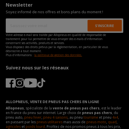
Newsletter
Soyez informé de nos offres et bons plans du moment !
Votre adresse e-mail sera traitée par Allopneus en qualité de responsable de
traitement pour lui permettre de vous envoyer des e-mails d'information
concernant ses activités, produits et services.
Vous disposez des droits prévus par la règlementation, en particulier de vous
désinscrire à tout moment.
Plus d'informations :
la politique de gestion des données.
Suivez nous sur les réseaux
ALLOPNEUS, VENTE DE PNEUS PAS CHERS EN LIGNE
Allopneus
, spécialiste de la
vente de pneus pas chers
, est le leader
en France du pneu sur internet. Large choix de
pneus pas chers
, du
pneu auto,
pneu hiver
,
pneu 4 saisons
, au pneu
tourisme
et pneu
4x4
,
en passant par les
pneus utilitaires
mais aussi de
pneus moto
,
quad
,
agricoles
et
poids lourd
. Profitez de nos promos pneus à tous les prix,