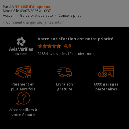
Par
ANNE-LISE d'Allopneus
Modifié le 09/07/2026 à 10:37
Accueil
Guide pratique auto
Conseils pneu
Comment changer ses jantes auto ?
Votre satisfaction est notre priorité
4,6
/5
31854 avis sur les 12 derniers mois
Paiement en
Livraison
6000 garages
plusieurs fois
gratuite
partenaires
80 conseillers à
votre écoute