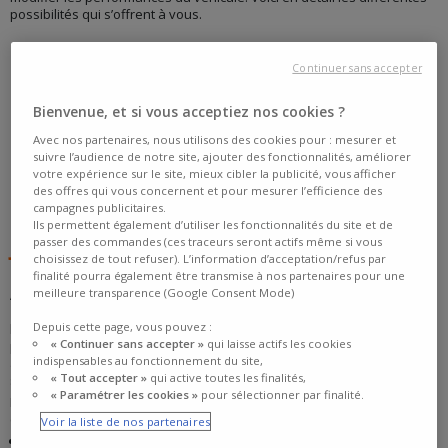
possibilités qui s’offrent à vous.
Continuer sans accepter
Bienvenue, et si vous acceptiez nos cookies ?
Avec nos partenaires, nous utilisons des cookies pour : mesurer et
suivre l’audience de notre site, ajouter des fonctionnalités, améliorer
votre expérience sur le site, mieux cibler la publicité, vous afficher
des offres qui vous concernent et pour mesurer l’efficience des
campagnes publicitaires.
REMPLACER SES JANTES TÔLE PAR DES
Ils permettent également d’utiliser les fonctionnalités du site et de
JANTES ALU
passer des commandes (ces traceurs seront actifs même si vous
choisissez de tout refuser). L’information d’acceptation/refus par
finalité pourra également être transmise à nos partenaires pour une
meilleure transparence (Google Consent Mode)
Au départ, les véhicules étaient pour la plupart équipés
de jantes en
tôle d’acier
; du moins, après les premiers essais avec les jantes en
Depuis cette page, vous pouvez :
bois… Solides, efficaces, les jantes tôle remplissaient leurs fonctions
« Continuer sans accepter »
qui laisse actifs les cookies
premières. Depuis une quarantaine d’année, la roue en aluminium
indispensables au fonctionnement du site,
appelée communément « jante alu » s’est progressivement imposée
« Tout accepter »
qui active toutes les finalités,
sur le marché.
« Paramétrer les cookies »
pour sélectionner par finalité.
Initialement,
la jante alu
se destinait à l’équipement de véhicules de
compétition. Elle s’appuyait sur 3 arguments :
Voir la liste de nos partenaires
La légèreté apportant un gain de poids significatif