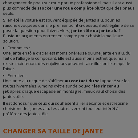
changement de pneu sur roue par un professionnel, mais il est aussi
plus commode de
stocker une roue complète
plutôt que des pneus
seuls.
Si en été la voiture est souvent équipée de jantes alu, pour les
raisons évoquées dans le premier point ci-dessus, il est légitime de se
poser la question pour l’hiver. Alors,
jante tôle ou jante alu
?
Plusieurs arguments entrent en compte pour choisir la meilleure
solution.
Economies :
Une jante en tôle d’acier est moins onéreuse qu’une jante en alu, du
fait de l’alliage la composant. Elle est aussi moins esthétique, mais il
existe maintenant des enjoliveurs pouvant faire illusion le temps de
l’hiver.
Entretien :
Une jante alu risque de s’abîmer
au contact du sel
apposé sur les
routes hivernales. A moins d’être sûr de pouvoir
les rincer au
jet
après chaque escapade en montagne, mieux vaut choisir des
jantes tôle.
Il est donc sûr que ceux qui souhaitent allier sécurité et esthétisme
choisiront des jantes alu. Les autres verront tout leur intérêt à
préférer des jantes tôle.
CHANGER SA TAILLE DE JANTE