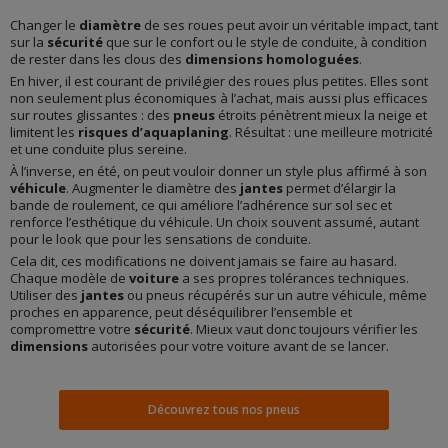
Changer le
diamètre
de ses roues peut avoir un véritable impact, tant
sur la
sécurité
que sur le confort ou le style de conduite, à condition
de rester dans les clous des
dimensions homologuées
.
En hiver, il est courant de privilégier des roues plus petites. Elles sont
non seulement plus économiques à l’achat, mais aussi plus efficaces
sur routes glissantes : des
pneus
étroits pénètrent mieux la neige et
limitent les
risques d’aquaplaning
. Résultat : une meilleure motricité
et une conduite plus sereine.
À l’inverse, en été, on peut vouloir donner un style plus affirmé à son
véhicule
. Augmenter le diamètre des
jantes
permet d’élargir la
bande de roulement, ce qui améliore l’adhérence sur sol sec et
renforce l’esthétique du véhicule. Un choix souvent assumé, autant
pour le look que pour les sensations de conduite.
Cela dit, ces modifications ne doivent jamais se faire au hasard.
Chaque modèle de
voiture
a ses propres tolérances techniques.
Utiliser des
jantes
ou pneus récupérés sur un autre véhicule, même
proches en apparence, peut déséquilibrer l’ensemble et
compromettre votre
sécurité
. Mieux vaut donc toujours vérifier les
dimensions
autorisées pour votre voiture avant de se lancer.
Découvrez tous nos pneus