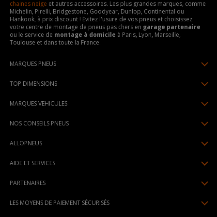
chaines neige
et autres accessoires. Les plus grandes marques, comme
Michelin, Pirelli, Bridgestone, Goodyear, Dunlop, Continental ou
Hankook, à prix discount ! Evitez l'usure de vos pneus et choisissez
votre centre de montage de pneus pas chers en
garage partenaire
ou le service de
montage à domicile
à Paris, Lyon, Marseille,
Toulouse et dans toute la France.
MARQUES PNEUS
Pneus Michelin
TOP DIMENSIONS
Pneus Pirelli
175/65R14
MARQUES VEHICULES
Pneus Continental
185/65R15
Renault
Pneus Goodyear
NOS CONSEILS PNEUS
195/65R15
Dacia
Pneus Bridgestone
Lire un pneumatique
195/55R16
ALLOPNEUS
Peugeot
Pneus Hankook
Indice de charge et de vitesse
205/55R16
Qui sommes-nous? | About us
Citroën
Pneus Dunlop
AIDE ET SERVICES
Pression pneu
205/60R16
Avis DriverReviews | Who is DriverReviews
Volkswagen
Toutes les marques
Paiement en plusieurs fois
Voyant pression pneu
225/45R17
PARTENAIRES
Espace Presse
Audi
Garantie pneu
Usure pneu
225/40R18
Devenez affilié
Recrutement
BMW
LES MOYENS DE PAIEMENT SÉCURISÉS
Livraisons standard / express
Témoin d'usure
Devenir garage partenaire de montage
Pourquoi Allopneus ? | Why Allopneus ?
Mercedes-Benz