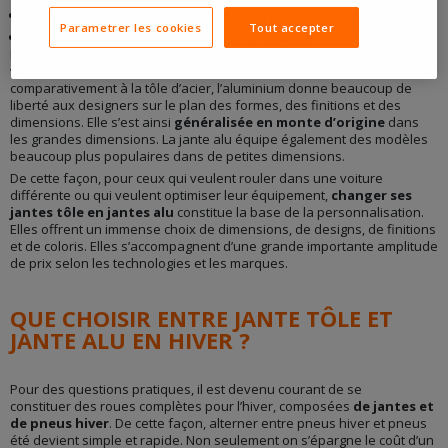
Une meilleure rigidité pour optimiser les performances en virage
Parametrer les cookies
Tout accepter
Un dessin permettant d’améliorer le refroidissement des freins.
Peu à peu, elle s’est imposée
en série ou en option
sur les
véhicules haut de gamme. Elle y a ajouté le critère esthétique puisque,
comparativement à la tôle d’acier, l’aluminium donne beaucoup de
liberté aux designers sur le plan des formes, des finitions et des
dimensions. Elle s’est ainsi
généralisée en monte d’origine
dans
les grandes dimensions. La jante alu équipe également des modèles
beaucoup plus populaires dans de petites dimensions.
De cette façon, pour ceux qui veulent rouler dans une voiture
différente ou qui veulent optimiser leur équipement,
changer ses
jantes tôle en jantes alu
constitue la base de la personnalisation.
Elles offrent un immense choix de dimensions, de designs, de finitions
et de coloris. Elles s’accompagnent d’une grande importante amplitude
de prix selon les technologies et les marques.
QUE CHOISIR ENTRE JANTE TÔLE ET
JANTE ALU EN HIVER ?
Pour des questions pratiques, il est devenu courant de se
constituer des roues complètes pour l’hiver, composées
de jantes et
de pneus hiver
. De cette façon, alterner entre pneus hiver et pneus
été devient simple et rapide. Non seulement on s’épargne le coût d’un