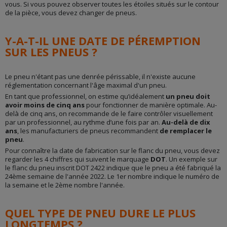
vous. Si vous pouvez observer toutes les étoiles situés sur le contour
de la pièce, vous devez changer de pneus.
Y-A-T-IL UNE DATE DE PÉREMPTION
SUR LES PNEUS ?
Le pneu n'étant pas une denrée périssable, il n'existe aucune
réglementation concernant l'âge maximal d'un pneu.
En tant que professionnel, on estime qu’idéalement
un pneu doit
avoir moins de cinq ans
pour fonctionner de manière optimale. Au-
delà de cinq ans, on recommande de le faire contrôler visuellement
par un professionnel, au rythme d’une fois par an.
Au-delà de dix
ans
, les manufacturiers de pneus recommandent
de remplacer le
pneu
.
Pour connaître la date de fabrication sur le flanc du pneu, vous devez
regarder les 4 chiffres qui suivent le marquage
DOT
. Un exemple sur
le flanc du pneu inscrit DOT 2422 indique que le pneu a été fabriqué la
24ème semaine de l'année 2022. Le 1er nombre indique le numéro de
la semaine et le 2ème nombre l'année.
QUEL TYPE DE PNEU DURE LE PLUS
LONGTEMPS ?