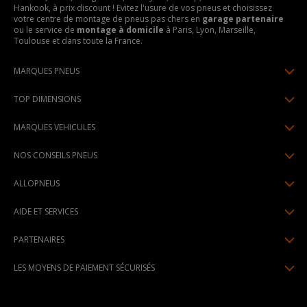
Hankook, à prix discount ! Evitez l'usure de vos pneus et choisissez
votre centre de montage de pneus pas chers en
garage partenaire
ou le service de
montage à domicile
à Paris, Lyon, Marseille,
Toulouse et dans toute la France.
MARQUES PNEUS
Pneus Michelin
TOP DIMENSIONS
Pneus Pirelli
175/65R14
MARQUES VEHICULES
Pneus Continental
185/65R15
Renault
Pneus Goodyear
NOS CONSEILS PNEUS
195/65R15
Dacia
Pneus Bridgestone
Lire un pneumatique
195/55R16
ALLOPNEUS
Peugeot
Pneus Hankook
Indice de charge et de vitesse
205/55R16
Qui sommes-nous? | About us
Citroën
Pneus Dunlop
AIDE ET SERVICES
Pression pneu
205/60R16
Avis DriverReviews | Who is DriverReviews
Volkswagen
Toutes les marques
Paiement en plusieurs fois
Voyant pression pneu
225/45R17
PARTENAIRES
Espace Presse
Audi
Garantie pneu
Usure pneu
225/40R18
Devenez affilié
Recrutement
BMW
LES MOYENS DE PAIEMENT SÉCURISÉS
Livraisons standard / express
Témoin d'usure
Devenir garage partenaire de montage
Pourquoi Allopneus ? | Why Allopneus ?
Mercedes-Benz
Centre montage pneu
Dimension pneu
Devenir partenaire de montage à domicile
Engagements RSE | CSR Commitments