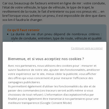
Car oui, beaucoup de facteurs entrent en ligne de mir : votre conduite,
l'état de votre véhicule, le type de véhicule, le type de trajet, le
revêtement de la route, le fait d'entretenir ou pas vos pneus etc ... en
bref lorsque vous achetez un pneu, il est impossible de dire que dans
xxx km il faudra le changer.
Ce qu'il faut retenir
La durée de vie d’un pneu dépend de nombreux critères :
style de conduite, entretien, type de route, véhicule et qualité
du pneumatique.
En moyenne, un pneu peut durer entre 30 000 et 50 000 km,
Continuer sans accepter
avec une durée maximale recommandée de 10 ans.
Vérifiez régulièrement les témoins d’usure et n’attendez pas
Bienvenue, et si vous acceptiez nos cookies ?
la limite légale de 1,6 mm pour remplacer vos pneus afin de
conserver de bonnes performances.
Avec nos partenaires, nous utilisons des cookies pour : mesurer et
suivre l’audience de notre site, ajouter des fonctionnalités, améliorer
Des pneus Premium bien adaptés à votre usage et
votre expérience sur le site, mieux cibler la publicité, vous afficher
correctement entretenus offrent généralement une meilleure
des offres qui vous concernent et pour mesurer l’efficience des
longévité et plus de sécurité au quotidien.
campagnes publicitaires.
Ils permettent également d’utiliser les fonctionnalités du site et de
passer des commandes (ces traceurs seront actifs même si vous
choisissez de tout refuser). L’information d’acceptation/refus par
finalité pourra également être transmise à nos partenaires pour une
meilleure transparence (Google Consent Mode)