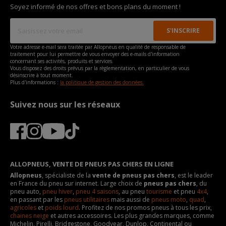
Soyez informé de nos offres et bons plans du moment !
Votre adresse e-mail sera traitée par Allopneus en qualité de responsable de
traitement pour lui permettre de vous envoyer des e-mails d'information
concernant ses activités, produits et services.
Vous disposez des droits prévus par la règlementation, en particulier de vous
désinscrire à tout moment.
Plus d'informations :
la politique de gestion des données.
Suivez nous sur les réseaux
ALLOPNEUS, VENTE DE PNEUS PAS CHERS EN LIGNE
Allopneus
, spécialiste de la
vente de pneus pas chers
, est le leader
en France du pneu sur internet. Large choix de
pneus pas chers
, du
pneu auto,
pneu hiver
,
pneu 4 saisons
, au pneu
tourisme
et pneu
4x4
,
en passant par les
pneus utilitaires
mais aussi de
pneus moto
,
quad
,
agricoles
et
poids lourd
. Profitez de nos promos pneus à tous les prix,
chaines neige
et autres accessoires. Les plus grandes marques, comme
Michelin, Pirelli, Bridgestone, Goodyear, Dunlop, Continental ou