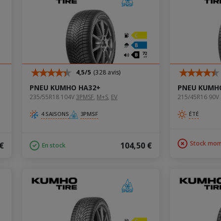
72
dB
4,5/5
(328 avis)
PNEU KUMHO HA32+
PNEU KUMHO
235/55R18 104V
3PMSF
‚
M+S
‚
EV
215/45R16 90V
4 SAISONS
3PMSF
ÉTÉ
Stock mom
 €
104,50 €
En stock