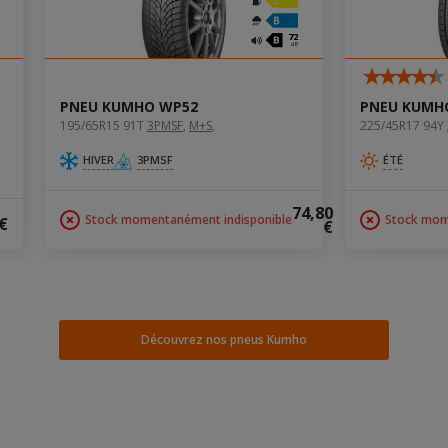
72
dB
PNEU KUMHO WP52
PNEU KUMHO
195/65R15 91T
3PMSF
‚
M+S
‚
225/45R17 94Y
HIVER
3PMSF
ÉTÉ
74,80
Stock momentanément indisponible
Stock mom
 €
€
Découvrez nos pneus Kumho