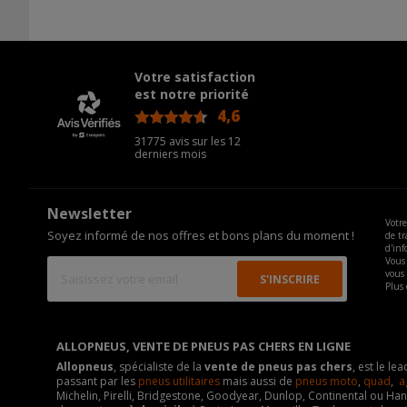
Votre satisfaction
est notre priorité
4,6
/5
31775 avis sur les 12
derniers mois
Newsletter
Votre
Soyez informé de nos offres et bons plans du moment !
de tr
d'inf
Vous 
vous
Plus 
ALLOPNEUS, VENTE DE PNEUS PAS CHERS EN LIGNE
Allopneus
, spécialiste de la
vente de pneus pas chers
, est le l
passant par les
pneus utilitaires
mais aussi de
pneus moto
,
quad
,
a
Michelin, Pirelli, Bridgestone, Goodyear, Dunlop, Continental ou Ha