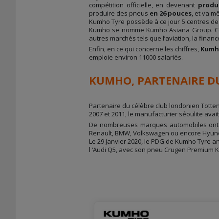
compétition officielle, en devenant
produc
produire des pneus
en 26 pouces
, et va 
Kumho Tyre possède à ce jour 5 centres de 
Kumho se nomme Kumho Asiana Group. Celui
autres marchés tels que l’aviation, la finan
Enfin, en ce qui concerne les chiffres,
Kumho
emploie environ 11000 salariés.
KUMHO, PARTENAIRE D
Partenaire du célèbre club londonien Totte
2007 et 2011, le manufacturier séoulite ava
De nombreuses marques automobiles ont fa
Renault, BMW, Volkswagen ou encore Hyund
Le 29 Janvier 2020, le PDG de Kumho Tyre a
l ‘Audi Q5, avec son pneu Crugen Premium K