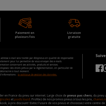
Paiement en
Livraison
plusieurs fois
gratuite
Suive
 adresse e-mail sera traitée par Allopneus en qualité de responsable
aitement pour lui permettre de vous envoyer des e-mails
ormation concernant ses activités, produits et services.
disposez des droits prévus par la règlementation, en particulier de
 désinscrire à tout moment.
d'informations :
la politique de gestion des données.
eader en France du pneu sur internet. Large choix de
pneus pas chers
, du pneu 
gricoles
et
poids lourd
. Profitez de nos promos pneus à tous les prix,
chaines n
nkook, à prix discount ! Evitez l'usure de vos pneus et choisissez votre centre