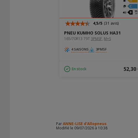
B
A
71
dB
4,5/5
(31 avis)
PNEU KUMHO SOLUS HA31
165/70R13 79T
3PMSF
‚
M+S
4 SAISONS
3PMSF
52,30
En stock
Par
ANNE-LISE d'Allopneus
Modifié le 09/07/2026 à 10:38