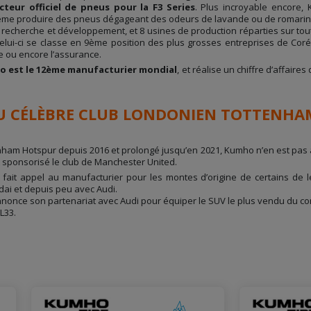
teur officiel de pneus pour la F3 Series
. Plus incroyable encore,
même produire des pneus dégageant des odeurs de lavande ou de romarin
recherche et développement, et 8 usines de production réparties sur tout
-ci se classe en 9ème position des plus grosses entreprises de Corée
ce ou encore l’assurance.
 est le 12ème manufacturier mondial
, et réalise un chiffre d’affaires
U CÉLÈBRE CLUB LONDONIEN TOTTENH
nham Hotspur depuis 2016 et prolongé jusqu’en 2021, Kumho n’en est pas à
it sponsorisé le club de Manchester United.
it appel au manufacturier pour les montes d’origine de certains de l
ai et depuis peu avec Audi.
nnonce son partenariat avec Audi pour équiper le SUV le plus vendu du con
L33.