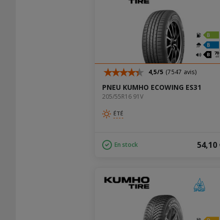
C
C
B
A
70
dB
4,5/5
(7547 avis)
PNEU KUMHO ECOWING ES31
205/55R16 91V
ÉTÉ
54,10
En stock
C
C