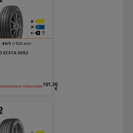
72
dB
4,6/5
(1828 avis)
 ECSTA HS52
101,30
entanément indisponible
€