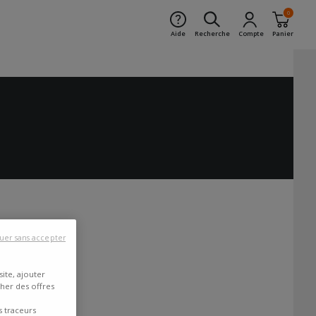
0
Aide
Recherche
Compte
Panier
uer sans accepter
ite, ajouter
cher des offres
s traceurs