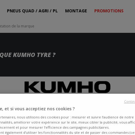
PNEUS QUAD / AGRI / PL
MONTAGE
PROMOTIONS
ntation de la marque
QUE KUMHO TYRE ?
Contin
, et si vous acceptiez nos cookies ?
rtenaires, nous utilisons des cookies pour : mesurer et suivre l’audience de notre s
nalités, améliorer votre expérience sur le site, mieux cibler la publicité, vous affi
ncernent et pour mesurer l’efficience des campagnes publicitaires.
ent également d’utiliser les fonctionnalités du site et de passer des commandes (ce