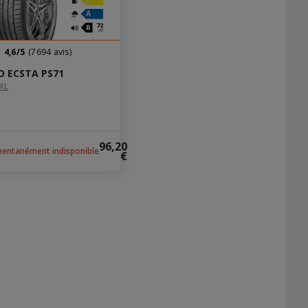
72
dB
4,6/5
(7694 avis)
 ECSTA PS71
XL
96,20
entanément indisponible
€