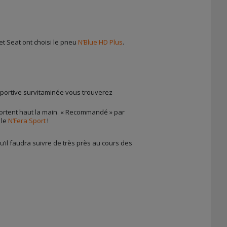
 Seat ont choisi le pneu
N’Blue HD Plus
.
 sportive survitaminée vous trouverez
sortent haut la main. « Recommandé » par
 le
N’Fera Sport
!
’il faudra suivre de très près au cours des