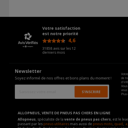
Votre satisfaction
est notre priorité
4,6
/5
31858 avis sur les 12
derniers mois
Newsletter
Votre
Soyez informé de nos offres et bons plans du moment !
de tr
d'inf
Vous 
vous
Plus 
ALLOPNEUS, VENTE DE PNEUS PAS CHERS EN LIGNE
Allopneus
, spécialiste de la
vente de pneus pas chers
, est le l
passant par les
pneus utilitaires
mais aussi de
pneus moto
,
quad
,
a