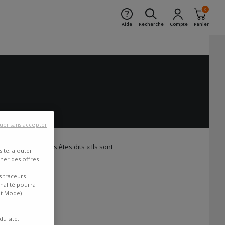
0
Aide
Recherche
Compte
Panier
uer sans accepter
t que vous vous êtes dits « Ils sont
ite, ajouter
cher des offres
s traceurs
inalité pourra
nt Mode)
du site,