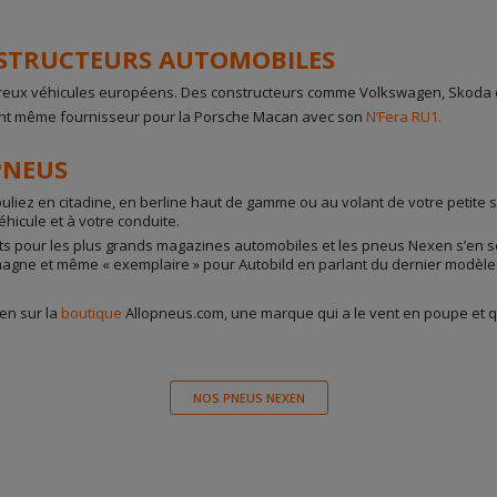
NSTRUCTEURS AUTOMOBILES
ux véhicules européens. Des constructeurs comme Volkswagen, Skoda et
ent même fournisseur pour la Porsche Macan avec son
N’Fera RU1.
PNEUS
rouliez en citadine, en berline haut de gamme ou au volant de votre petite
hicule et à votre conduite.
sts pour les plus grands magazines automobiles et les pneus Nexen s’en 
emagne et même « exemplaire » pour Autobild en parlant du dernier modèle
en sur la
boutique
Allopneus.com, une marque qui a le vent en poupe et qu
NOS PNEUS NEXEN