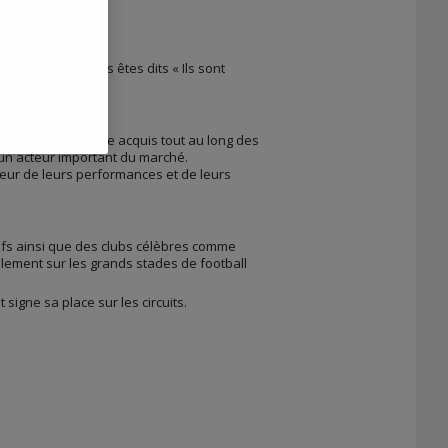
t que vous vous êtes dits « Ils sont
 à un savoir-faire acquis tout au long des
 un acteur important du marché.
teur de leurs performances et de leurs
fs ainsi que des clubs célèbres comme
alement sur les grands stades de football
gne sa place sur les circuits.