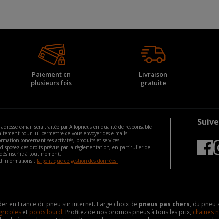
Paiement en
Livraison
plusieurs fois
gratuite
Suive
 adresse e-mail sera traitée par Allopneus en qualité de responsable
aitement pour lui permettre de vous envoyer des e-mails
ormation concernant ses activités, produits et services.
disposez des droits prévus par la règlementation, en particulier de
 désinscrire à tout moment.
d'informations :
la politique de gestion des données.
eader en France du pneu sur internet. Large choix de
pneus pas chers
, du pneu 
gricoles
et
poids lourd
. Profitez de nos promos pneus à tous les prix,
chaines n