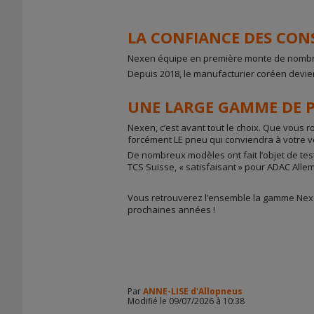
LA CONFIANCE DES CO
Nexen équipe en première monte de nombre
Depuis 2018, le manufacturier coréen devi
UNE LARGE GAMME DE 
Nexen, c’est avant tout le choix. Que vous 
forcément LE pneu qui conviendra à votre vé
De nombreux modèles ont fait l’objet de te
TCS Suisse, « satisfaisant » pour ADAC All
Vous retrouverez l’ensemble la gamme Nex
prochaines années !
Par
ANNE-LISE d'Allopneus
Modifié le 09/07/2026 à 10:38