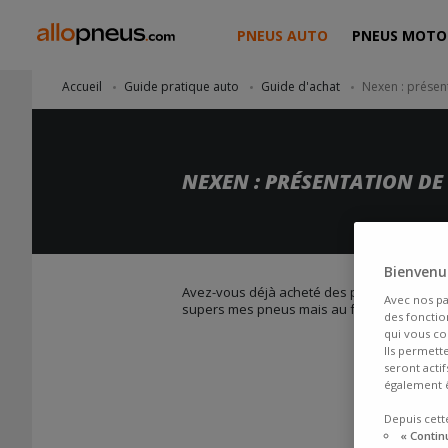
PNEUS AUTO
PNEUS MOTO
Accueil
Guide pratique auto
Guide d'achat
Nexen : présen
NEXEN : PRÉSENTATION DE
Bienvenue
Avez-vous déjà acheté des pneus Nexen ? Pe
Avec nos pa
supers mes pneus mais au fait c’est quoi
des fonction
qui vous co
Ils permett
seront acti
également ê
Depuis cett
« Contin