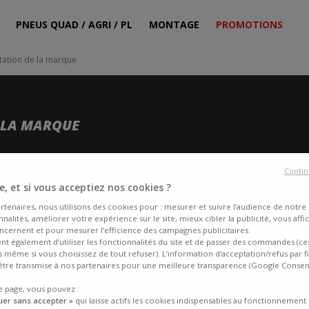
PNEUS QUAD / AGRI / PL
MONTAGE
PROMOTIONS
tation de la marque
 LA MARQUE
Contin
, et si vous acceptiez nos cookies ?
ut-être même que votre véhicule en est équipé sans que vous le sachiez e
rtenaires, nous utilisons des cookies pour : mesurer et suivre l’audience de notre s
 comme marque ?
nalités, améliorer votre expérience sur le site, mieux cibler la publicité, vous affi
ncernent et pour mesurer l’efficience des campagnes publicitaires.
ent également d’utiliser les fonctionnalités du site et de passer des commandes (ce
fs même si vous choisissez de tout refuser). L’information d’acceptation/refus par f
tre transmise à nos partenaires pour une meilleure transparence (Google Conse
e page, vous pouvez :
uer sans accepter »
qui laisse actifs les cookies indispensables au fonctionnement 