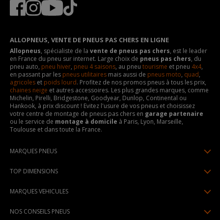
ALLOPNEUS, VENTE DE PNEUS PAS CHERS EN LIGNE
Allopneus
, spécialiste de la
vente de pneus pas chers
, est le leader
en France du pneu sur internet. Large choix de
pneus pas chers
, du
pneu auto,
pneu hiver
,
pneu 4 saisons
, au pneu
tourisme
et pneu
4x4
,
en passant par les
pneus utilitaires
mais aussi de
pneus moto
,
quad
,
agricoles
et
poids lourd
. Profitez de nos promos pneus à tous les prix,
chaines neige
et autres accessoires. Les plus grandes marques, comme
Michelin, Pirelli, Bridgestone, Goodyear, Dunlop, Continental ou
Hankook, à prix discount ! Evitez l'usure de vos pneus et choisissez
votre centre de montage de pneus pas chers en
garage partenaire
ou le service de
montage à domicile
à Paris, Lyon, Marseille,
Toulouse et dans toute la France.
MARQUES PNEUS
Pneus Michelin
TOP DIMENSIONS
Pneus Pirelli
175/65R14
MARQUES VEHICULES
Pneus Continental
185/65R15
Renault
Pneus Goodyear
NOS CONSEILS PNEUS
195/65R15
Dacia