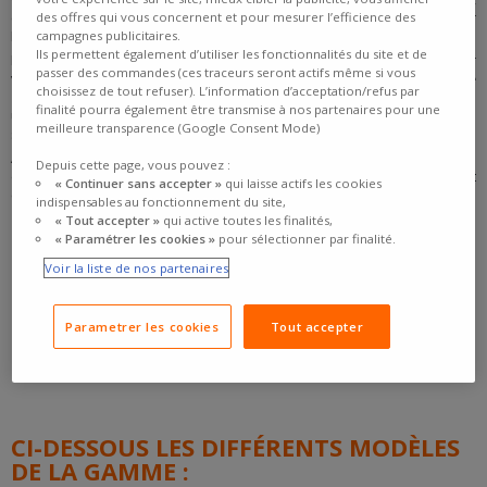
et atteindre le marché américain jusque là contrôlé par Goodyear
des offres qui vous concernent et pour mesurer l’efficience des
Dunlop.
campagnes publicitaires.
Ils permettent également d’utiliser les fonctionnalités du site et de
En Europe, les clients qui ne pouvaient pas se permettre de s’orienter
passer des commandes (ces traceurs seront actifs même si vous
vers des marques « Haut de gamme » découvraient ainsi
une
choisissez de tout refuser). L’information d’acceptation/refus par
marque de qualité
, à des
prix attractifs
et fabriqués dans les
finalité pourra également être transmise à nos partenaires pour une
usines de l’un des plus grands manufacturiers européens. L’usine se
meilleure transparence (Google Consent Mode)
situe d’ailleurs en Serbie.
Aujourd’hui, Riken s’adresse à de très nombreux clients, par le biais
Depuis cette page, vous pouvez :
d’une gamme tourisme été, tourisme hiver, camionnette été et
« Continuer sans accepter »
qui laisse actifs les cookies
camionnette hiver.
indispensables au fonctionnement du site,
« Tout accepter »
qui active toutes les finalités,
« Paramétrer les cookies »
pour sélectionner par finalité.
Voir la liste de nos partenaires
Parametrer les cookies
Tout accepter
CI-DESSOUS LES DIFFÉRENTS MODÈLES
DE LA GAMME :