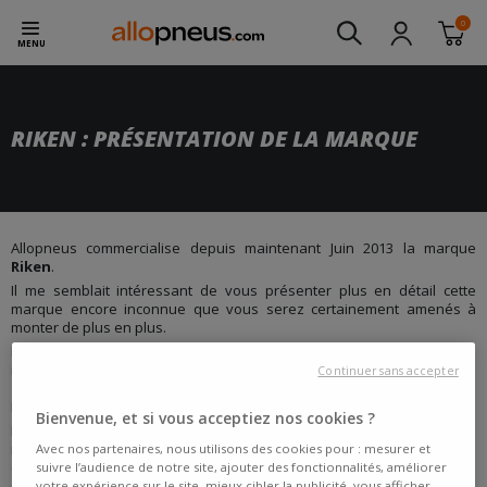
0
MENU
RIKEN : PRÉSENTATION DE LA MARQUE
Allopneus commercialise depuis maintenant Juin 2013 la marque
Riken
.
Il me semblait intéressant de vous présenter plus en détail cette
marque encore inconnue que vous serez certainement amenés à
monter de plus en plus.
Pour commencer, Riken a été créée en 1917 au Japon. Les premières
importations vers le marché américain et européen commencent en
Continuer sans accepter
1979 : C’est un succès ! La marque est notamment très répandue en
Europe de l’Est.
Bienvenue, et si vous acceptiez nos cookies ?
Le succès de la marque attire la convoitise des plus grands
manufacturiers, et c’est en 1992 que le nom RIKEN a été déposé
Avec nos partenaires, nous utilisons des cookies pour : mesurer et
comme véritable marque de pneumatique par la société Michelin
suivre l’audience de notre site, ajouter des fonctionnalités, améliorer
Okamoto Tire Corporation qui désirait étendre sa gamme en Europe,
votre expérience sur le site, mieux cibler la publicité, vous afficher