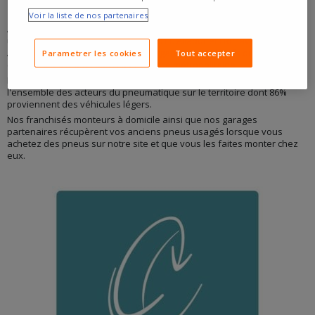
Voir la liste de nos partenaires
Allopneus a été le 1er e-commerçant à rejoindre Aliapur fin 2010 avec
une première collecte le 1er juillet 2011. Aliapur et FRP, avec qui
Allopneus travaille, sont les deux organismes collectifs qui collectent
Parametrer les cookies
Tout accepter
et traitent les pneus usagés en France métropolitaine.
En 2022,
99 570 tonnes de pneus usagés
ont été récoltés pour
l'ensemble des acteurs du pneumatique sur le territoire dont 86%
proviennent des véhicules légers.
Nos franchisés monteurs à domicile ainsi que nos garages
partenaires récupèrent vos anciens pneus usagés lorsque vous
achetez des pneus sur notre site et que vous les faites monter chez
eux.