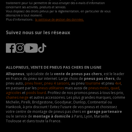
traitement pour lui permettre de vous envoyer des e-mails d'information
concernant ses activités, produits et services.
Vous disposez des droits prévus par la règlementation, en particulier de vous
désinscrire à tout moment.
Plus d'informations :
la politique de gestion des données.
Suivez nous sur les réseaux
ALLOPNEUS, VENTE DE PNEUS PAS CHERS EN LIGNE
Allopneus
, spécialiste de la
vente de pneus pas chers
, est le leader
en France du pneu sur internet. Large choix de
pneus pas chers
, du
pneu auto,
pneu hiver
,
pneu 4 saisons
, au pneu
tourisme
et pneu
4x4
,
en passant par les
pneus utilitaires
mais aussi de
pneus moto
,
quad
,
agricoles
et
poids lourd
. Profitez de nos promos pneus à tous les prix,
chaines neige
et autres accessoires. Les plus grandes marques, comme
Michelin, Pirelli, Bridgestone, Goodyear, Dunlop, Continental ou
Hankook, à prix discount ! Evitez l'usure de vos pneus et choisissez
votre centre de montage de pneus pas chers en
garage partenaire
ou le service de
montage à domicile
à Paris, Lyon, Marseille,
Toulouse et dans toute la France.