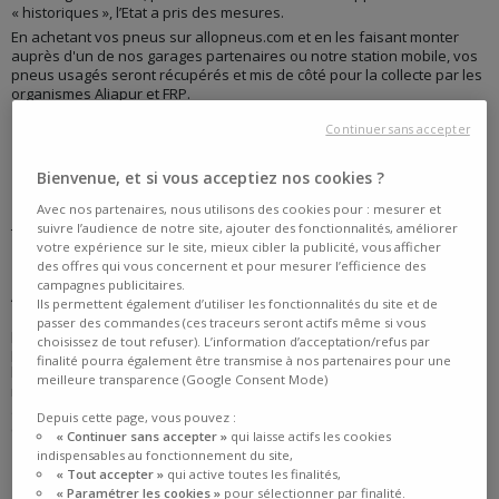
« historiques », l’Etat a pris des mesures.
En achetant vos pneus sur allopneus.com et en les faisant monter
auprès d'un de nos garages partenaires ou notre station mobile, vos
pneus usagés seront récupérés et mis de côté pour la collecte par les
organismes Aliapur et FRP.
Continuer sans accepter
QUE DIT LA LOI SUR LES DÉCHETS
PNEUMATIQUES ?
Bienvenue, et si vous acceptiez nos cookies ?
Avec nos partenaires, nous utilisons des cookies pour : mesurer et
suivre l’audience de notre site, ajouter des fonctionnalités, améliorer
Tout d’abord, rappelons qu’il est «
interdit d’abandonner, de
votre expérience sur le site, mieux cibler la publicité, vous afficher
déposer dans un milieu naturel ou de brûler à l’air libre les
des offres qui vous concernent et pour mesurer l’efficience des
pneumatiques
».
campagnes publicitaires.
Alors que faire de ses anciens pneus? Eh bien toujours d’après la loi,
Ils permettent également d’utiliser les fonctionnalités du site et de
« tout distributeur est tenu de reprendre gratuitement les déchets de
passer des commandes (ces traceurs seront actifs même si vous
pneumatiques dans la limite des tonnages et des types de
choisissez de tout refuser). L’information d’acceptation/refus par
pneumatiques qu’il a lui-même vendus l’année précédente ». Ainsi,
finalité pourra également être transmise à nos partenaires pour une
lorsque vous achetez de nouveaux pneus, le commerçant doit vous
meilleure transparence (Google Consent Mode)
reprendre les anciens. Le cas échéant, vous pouvez vous renseignez
auprès de certaines déchetteries ou du service d’enlèvement des
Depuis cette page, vous pouvez :
encombrants de votre ville.
« Continuer sans accepter »
qui laisse actifs les cookies
indispensables au fonctionnement du site,
« Tout accepter »
qui active toutes les finalités,
LA COLLECTE DES PNEUS USAGÉS
« Paramétrer les cookies »
pour sélectionner par finalité.