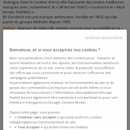
distingue dans le secteur 4×4 où elle fait partie des toutes meilleures
marques avec, notamment, le « all terrain TA/KO » ou encore le « Mud
terrain TA/KM22 ».
BF Goodrich est une marque américaine, fondée en 1870, qui fait
partie du groupe Michelin depuis 1990.
Kleber
: Marque de milieu de gamme connue pour sa solidité et sa
tenue de route. Cette marque est particulièrement présente dans les
Continuer sans accepter
petites dimensions ( Kleber est une marque française, fondée en 1911
dans les usines BF Goodrich à Paris, qui fait partie du groupe Michelin
depuis 1981.
Bienvenue, et si vous acceptiez nos cookies ?
Kormoran
: Marque premier prix offrant des pneus dotés d’un bon
Avec nos partenaires, nous utilisons des cookies pour : mesurer et
rapport qualité-prix et destinés à une clientèle modeste pour un
suivre l’audience de notre site, ajouter des fonctionnalités, améliorer
usage classique. Kormoran est une marque polonaise, fondée au
votre expérience sur le site, mieux cibler la publicité, vous afficher
début des années 80, qui fait partie du groupe Michelin depuis la fin
des offres qui vous concernent et pour mesurer l’efficience des
des années 2000.
campagnes publicitaires.
Riken
: Marque premier prix offrant des pneus dotés d’un bon rapport
Ils permettent également d’utiliser les fonctionnalités du site et de
qualité-prix et d’une tenue de route remarquable destinés à une
passer des commandes (ces traceurs seront actifs même si vous
clientèle modeste pour un usage classique. Riken est une marque
choisissez de tout refuser). L’information d’acceptation/refus par
fondée en 1958 au Japon qui fait partie de groupe Michelin depuis la
finalité pourra également être transmise à nos partenaires pour une
fin des années 2000.
meilleure transparence (Google Consent Mode)
Depuis cette page, vous pouvez :
« Continuer sans accepter »
qui laisse actifs les cookies
indispensables au fonctionnement du site,
« Tout accepter »
qui active toutes les finalités,