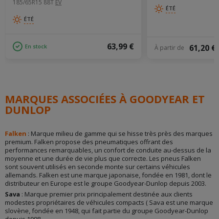
185/65R15 88T
EV
ÉTÉ
ÉTÉ
63,99 €
En stock
61,20 €
À partir de
MARQUES ASSOCIÉES À GOODYEAR ET
DUNLOP
Falken
: Marque milieu de gamme qui se hisse très près des marques
premium. Falken propose des pneumatiques offrant des
performances remarquables, un confort de conduite au-dessus de la
moyenne et une durée de vie plus que correcte. Les pneus Falken
sont souvent utilisés en seconde monte sur certains véhicules
allemands. Falken est une marque japonaise, fondée en 1981, dont le
distributeur en Europe est le groupe Goodyear-Dunlop depuis 2003.
Sava
: Marque premier prix principalement destinée aux clients
modestes propriétaires de véhicules compacts ( Sava est une marque
slovène, fondée en 1948, qui fait partie du groupe Goodyear-Dunlop