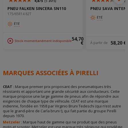
4,8/5
(5 avis)
4,5/5
PNEU FALKEN SINCERA SN110
PNEU SAVA INTEN
175/65R14 82T
ÉTÉ
ÉTÉ
54,70
Stock momentanément indisponible
€
58,20 €
À partir de
MARQUES ASSOCIÉES À PIRELLI
CEAT
: Marque premier prix proposant des pneumatiques très
résistants et apportant une grande sécurité aux conducteurs. Cette
marque propose une large gamme de pneus afin de répondre aux
exigences de chaque type de véhicule. CEAT est une marque
indienne, fondée en 1958 par Virginio Bruni Tedeschi (qui n’est autre
que le grand-père de Carla bruni !), qui fait partie du groupe Pirelli
depuis 1970.
Metzeler
: Marque haut de gamme qui ne produit que des pneus
moto et scooter. Metzeler est une marque très sérieuse qui privilégie