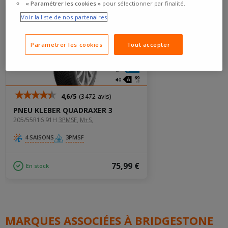
« Paramétrer les cookies »
pour sélectionner par finalité.
Voir la liste de nos partenaires
Parametrer les cookies
Tout accepter
69
dB
4,6/5
(3472 avis)
PNEU KLEBER QUADRAXER 3
205/55R16 91H
3PMSF
‚
M+S
‚
4 SAISONS
3PMSF
75,99 €
En stock
MARQUES ASSOCIÉES À BRIDGESTONE