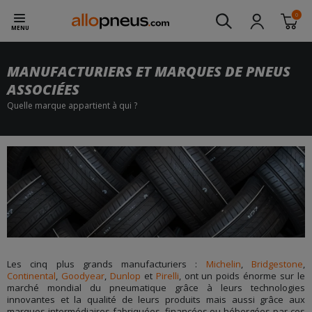
0
MENU
MANUFACTURIERS ET MARQUES DE PNEUS
ASSOCIÉES
Quelle marque appartient à qui ?
Les cinq plus grands manufacturiers :
Michelin
,
Bridgestone
,
Continental
,
Goodyear
,
Dunlop
et
Pirelli
, ont un poids énorme sur le
marché mondial du pneumatique grâce à leurs technologies
innovantes et la qualité de leurs produits mais aussi grâce aux
marques intermédiaires fabriquées, financées ou hébergées par ces