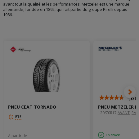
avant tout la qualité et les performances. Metzeler est une marque
allemande, fondée en 1892, qui fait partie du groupe Pirelli depuis
1986.
4,8/5
PNEU CEAT TORNADO
PNEU METZELER R
120/70R17
AVANT
‚
RAD
ÉTÉ
En stock
À partir de