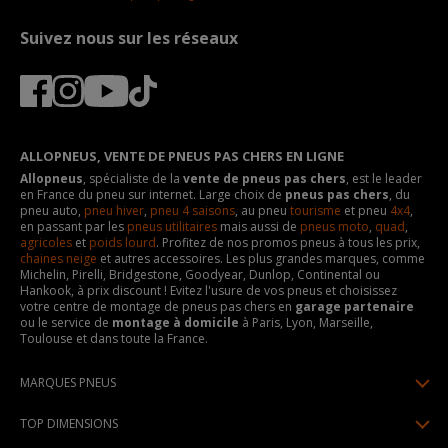
Suivez nous sur les réseaux
ALLOPNEUS, VENTE DE PNEUS PAS CHERS EN LIGNE
Allopneus
, spécialiste de la
vente de pneus pas chers
, est le leader
en France du pneu sur internet. Large choix de
pneus pas chers
, du
pneu auto,
pneu hiver
,
pneu 4 saisons
, au pneu
tourisme
et pneu
4x4
,
en passant par les
pneus utilitaires
mais aussi de
pneus moto
,
quad
,
agricoles
et
poids lourd
. Profitez de nos promos pneus à tous les prix,
chaines neige
et autres accessoires. Les plus grandes marques, comme
Michelin, Pirelli, Bridgestone, Goodyear, Dunlop, Continental ou
Hankook, à prix discount ! Evitez l'usure de vos pneus et choisissez
votre centre de montage de pneus pas chers en
garage partenaire
ou le service de
montage à domicile
à Paris, Lyon, Marseille,
Toulouse et dans toute la France.
MARQUES PNEUS
Pneus Michelin
TOP DIMENSIONS
Pneus Pirelli