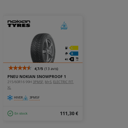
70
dB
4,7/5
(13 avis)
PNEU NOKIAN SNOWPROOF 1
215/60R16 99H
3PMSF
‚
M+S
‚
ELECTRIC FIT
‚
XL
HIVER
3PMSF
111,30 €
En stock