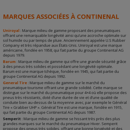
MARQUES ASSOCIÉES À CONTINENAL
Uniroyal
: Marque milieu de gamme proposant des pneumatiques
offrant une remarquable longévité ainsi qu’une accroche optimale sur
sol humide ou par temps de pluie. Anciennement appelée U.S Rubber
Company et très répandue aux États-Unis. Uniroyal est une marque
américaine, fondée en 1958, qui fait partie du groupe Continental AG
depuis 1979.
Barum
: Marque milieu de gamme qui offre une grande sécurité grâce
à des pneus très solides et possédant une longévité optimale.
Barum est une marque tchèque, fondée en 1945, qui fait partie du
groupe Continental AG depuis 1992.
General Tire
: Marque milieu de gamme sur le marché du
pneumatique tourisme offrant une grande solidité. Cette marque se
distingue sur le marché du pneumatique pour 4×4 où elle propose des
pneus très résistants, doté d’une durée de vie et d’une qualité de
conduite bien au-dessus de la moyenne avec, par exemple le Général
Tire « Grabber UHP ». Général Tire est une marque, fondée en 1915,
qui fait partie du groupe Continental AG depuis 1987.
Semperit
: Marque milieu de gamme se hissant très près des plus
grandes marques sur le marché du pneumatique Hiver. Semperit
propose des pneus très solides, offrant une bonne longévité et des