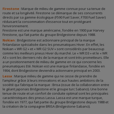
Firestone
: Marque de milieu de gamme connue pour sa tenue de
route et sa longévité. Firestone se démarque de ses concurrents
directs par sa gamme écologique (F590 Fuel Saver, F700 Fuel Saver)
réduisant la consommation d’essence tout en protégeant
l’environnement.
Firestone est une marque américaine, fondée en 1900 par Harvey
Firestone, qui fait partie du groupe Bridgestone depuis 1988.
Nokian
: Bridgestone est actionnaire principal de la marque
finlandaise spécialisée dans les pneumatiques Hiver. En effet, les
Nokian « WR G2 » et « WR G2 SUV » sont considérés par beaucoup
comme les meilleurs pneus Hiver du marché. Le « WR D3 » et le « WR
A3 » sont les derniers nés de la marque et sont très prometteurs. Elle
a un positionnement de milieu de gamme en ce qui concerne les
pneumatiques Eté. Nokian est une marque finlandaise, fondée en
1904, dont Bridgestone deviendra actionnaire principal en 2003.
Lassa
: Marque milieu de gamme qui ne cesse de prendre de
l’ampleur grâce à leurs innovations et aux hautes ambitions de la
société qui fabrique la marque : Brisa (issue de la collaboration entre
le géant japonais Bridgestone et le groupe turc Sabanci). Une bonne
tenue de route et un confort de conduite optimal sont les principales
caractéristiques des pneus Lassa. Lassa est une marque turque,
fondée en 1977, qui fait partie du groupe Bridgestone depuis 1988 et
la création de la compagnie BRISA (Bridgestone-Sabanci).