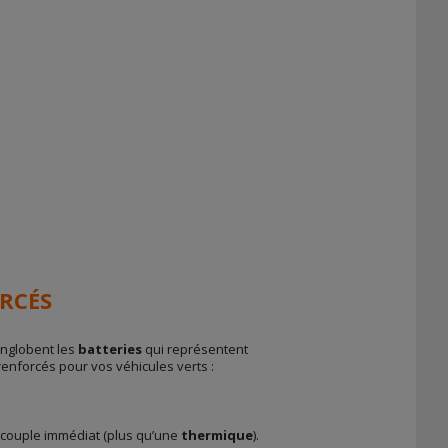
ORCÉS
englobent les
batteries
qui représentent
s renforcés pour vos véhicules verts :
 couple immédiat (plus qu’une
thermique
).