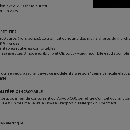
lon avec l’A390 beta qui est
ion en 2025
PÉTITIFS
 300 euros (hors bonus), cela en fait donc une des moins chères du march
3 Air cross
éritables routières confortables
is) avec ces 3 modèles (Bigflo et Oli, buggy vision etc.). Elle est disponible
 qui se veut rassurant avec ce modèle, il signe son 12ème véhicule électr
omie
LITÉ PRIX INCROYABLE
 peut qualifier de concurrent du Volvo XC60, bénéficie d’un toit ouvrant pa
, il est un des meilleurs au niveau rapport qualité/prix du segment
S
0% électrique