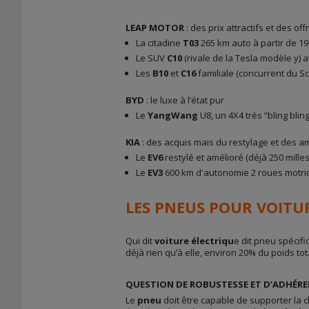
LEAP MOTOR
: des prix attractifs et des of
La citadine
T03
265 km auto à partir de 19
Le SUV
C10
(rivale de la Tesla modèle y) 
Les
B10
et
C16
familiale (concurrent du Sc
BYD
: le luxe à l’état pur
Le
YangWang
U8, un 4X4 très “bling bl
KIA
: des acquis mais du restylage et des 
Le
EV6
restylé et amélioré (déjà 250 mill
Le
EV3
600 km d'autonomie 2 roues motr
LES PNEUS POUR VOITUR
Qui dit
voiture électriqu
e dit pneu spécif
déjà rien qu’à elle, environ 20% du poids to
QUESTION DE ROBUSTESSE ET D’ADHÉR
Le
pneu
doit être capable de supporter la