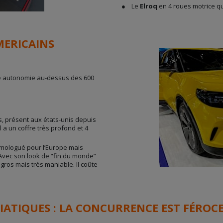
● Le
Elroq
en 4 roues motrice q
MERICAINS
ne autonomie au-dessus des 600
, présent aux états-unis depuis
 a un coffre très profond et 4
homologué pour l’Europe mais
 Avec son look de “fin du monde”
ès gros mais très maniable. Il coûte
ATIQUES : LA CONCURRENCE EST FÉROCE,