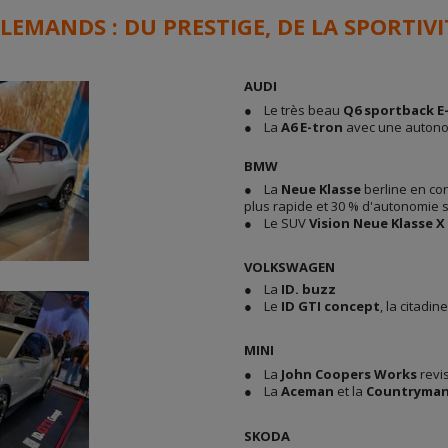
LEMANDS : DU PRESTIGE, DE LA SPORTIV
AUDI
● Le très beau
Q6 sportback E
● La
A6 E-tron
avec une autono
BMW
● La
Neue Klasse
berline en co
plus rapide et 30 % d'autonomie
● Le SUV
Vision Neue Klasse X
VOLKSWAGEN
● La
ID. buzz
● Le
ID GTI concept
, la citadi
MINI
● La
John Coopers Works
revis
● La
Aceman
et la
Countryma
SKODA