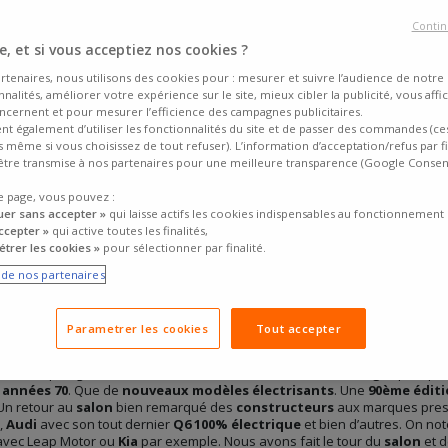
Contin
, et si vous acceptiez nos cookies ?
rtenaires, nous utilisons des cookies pour : mesurer et suivre l’audience de notre s
nalités, améliorer votre expérience sur le site, mieux cibler la publicité, vous affi
ncernent et pour mesurer l’efficience des campagnes publicitaires.
ent également d’utiliser les fonctionnalités du site et de passer des commandes (ce
fs même si vous choisissez de tout refuser). L’information d’acceptation/refus par f
tre transmise à nos partenaires pour une meilleure transparence (Google Conse
e page, vous pouvez :
uer sans accepter »
qui laisse actifs les cookies indispensables au fonctionnement 
ccepter »
qui active toutes les finalités,
trer les cookies »
pour sélectionner par finalité.
e de nos partenaires
Parametrer les cookies
Tout accepter
rtes à
Paris, porte de Versailles
, il y a quelques jours. Et le moins que l’o
ois même un esprit “
retour vers le futur
”. Des
voitures revisitées, res
i nous replonge instantanément vers la
4L
. Ou encore la
Twingo
qui repre
s
années 70
. Que de
nouveaux modèles électrisants
. Une
90ème édit
 Un retour au
salon
bien remarqué des
constructeurs
aux marques prest
,
Audi
avec son tout dernier
Q6 100% électrique
et bien d’autres. On n
avec Leap Motor ou
Kia
par exemple. Nous avons fait le tour du
salon
et 