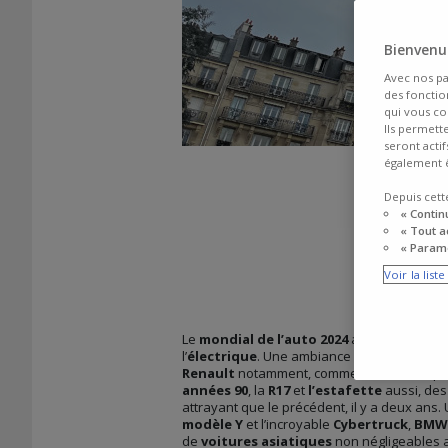
Bienvenue
Avec nos pa
des fonction
qui vous co
Ils permett
seront acti
également ê
Depuis cett
« Contin
« Tout a
« Paramé
Voir la list
Le
mondial de l’auto 2024
a ouvert ses po
l’
électrique
. Une ambiance colorée et parf
Renault
notamment, comme la 4 E-tech, qu
années 90
, la
R17
et
l’estafette
aussi, de
attrayant que le précédent, il y a deux ans.
modèle Y
et l’incroyable
Cybertruck
,
BMW
de
voitures asiatiques
non négligeables 