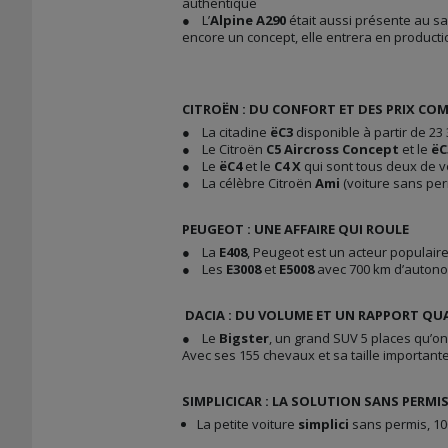
authentique
● L’
Alpine A290
était aussi présente au sa
encore un concept, elle entrera en product
CITROËN : DU CONFORT ET DES PRIX COM
● La citadine
ëC3
disponible à partir de 23
● Le Citroën
C5 Aircross Concept
et le
ëC
● Le
ëC4
et le
C4 X
qui sont tous deux de v
● La célèbre Citroën
Ami
(voiture sans perm
PEUGEOT : UNE AFFAIRE QUI ROULE
● La
E408
, Peugeot est un acteur populaire
● Les
E3008
et
E5008
avec 700 km d’auton
DACIA : DU VOLUME ET UN RAPPORT QUA
● Le
Bigster
, un grand SUV 5 places qu’on
Avec ses 155 chevaux et sa taille importante
SIMPLICICAR : LA SOLUTION SANS PERMI
La petite voiture
simplici
sans permis, 10