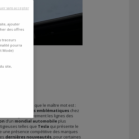
uer sans accepter
ite, ajouter
cher des offres
s traceurs
inalité pourra
nt Mode)
du site,
n puisse dire, c’est que le maître mot est :
tylées
aux
formes emblématiques
chez
nd très significativement les lignes des
ion
d’un
mondial automobile
plus
igieuses telles que
Tesla
qui présente le
ote une présence compétitive des marques
des
dernières nouveautés
, pour certaines