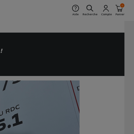
0
Aide
Recherche
Compte
Panier
!