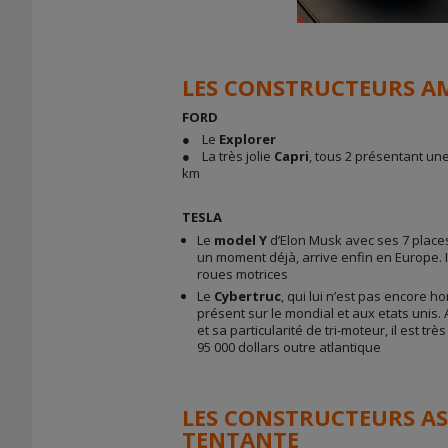
LES CONSTRUCTEURS A
FORD
● Le
Explorer
● La très jolie
Capri
, tous 2 présentant u
km
TESLA
Le
model Y
d’Elon Musk avec ses 7 places
un moment déjà, arrive enfin en Europe. Il
roues motrices
Le
Cybertruc
, qui lui n’est pas encore 
présent sur le mondial et aux etats unis.
et sa particularité de tri-moteur, il est tr
95 000 dollars outre atlantique
LES CONSTRUCTEURS ASI
TENTANTE