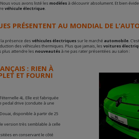
 Nous vous avons listé les
modèles
à découvrir absolument. Et bien évi
tre
véhicule électrique
.
QUES PRÉSENTENT AU MONDIAL DE L’AUTO
 la présence des
véhicules électriques
sur le marché
automobile
. C’es
duction des véhicules thermiques. Plus que jamais, les
voitures électri
ns plus attendre les
nouveautés
à ne pas rater présentées au salon :
NÇAIS : RIEN À
PLET ET FOURNI
’éternelle 4L. Elle est fabriquée
 pedal drive (conduite à une
ouai, disponible à partir de 25
le version très semblable à celle
sitées en conservant le côté