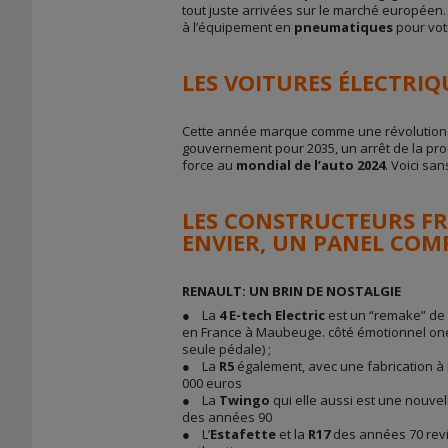
tout juste arrivées sur le marché européen.
à l’équipement en
pneumatiques
pour vo
LES VOITURES ÉLECTRI
Cette année marque comme une révolution
gouvernement pour 2035, un arrêt de la pro
force au
mondial de l’auto 2024
. Voici sa
LES CONSTRUCTEURS FRA
ENVIER, UN PANEL COM
RENAULT: UN BRIN DE NOSTALGIE
● La
4 E-tech Electric
est un “remake” de l
en France à Maubeuge. côté émotionnel one
seule pédale) ;
● La
R5
également, avec une fabrication à D
000 euros
● La
Twingo
qui elle aussi est une nouvel
des années 90
● L’
Estafette
et la
R17
des années 70 revi