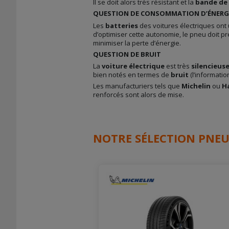
Il se doit alors très résistant et la
bande de
QUESTION DE CONSOMMATION D’ÉNERG
Les
batteries
des voitures électriques ont
d’optimiser cette autonomie, le pneu doit p
minimiser la perte d’énergie.
QUESTION DE BRUIT
La
voiture électrique
est très
silencieus
bien notés en termes de
bruit
(l’informatio
Les manufacturiers tels que
Michelin
ou
H
renforcés sont alors de mise.
NOTRE SÉLECTION PNEU