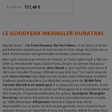
157,40 €
À partir de
LE GOODYEAR WRANGLER DURATRAC
Appelé aussi :
« le franchisseur de l’extrême »
, il est donc un pneu
parfaitement adapté pour le tout terrain (roche, neige etc.) Il est aussi
doté d’une traction exceptionnelle en toutes circonstances.
Bien qu’il n’existe pas encore en France, le Tesla Cybertruck a fait son
effet au mondial de l’auto 2024 à Paris. De par sa carrure tout aussi
étrange qu’impressionnante,
Elon Musk
a, quoi qu’il en soit, réussi à
dérouter le public français. N’était-ce pas là le but ? Un sacré coup de
pub.
Hors-norme
mais déjà sur les routes outre Atlantique et même
d’ailleurs plutôt populaire, il a déjà été vendu près de
20 000 fois
l’année dernière en Amérique
. Il a surpassé ses concurrents. À voir
s’il parviendra à passer les tests sur l’hexagone et à conquérir le cœur
des Français. Proportionnellement, les pneus
Goodyear Wrangler
Duratrac
ont donc été pensés et conçus spécialement pour ce pick-
up 100% électrique.
Allopneus
répond à l’appel avec de la
disponibilité sur ce pneu. Un brin avant-gardiste, nous voulons nous
assurer de pouvoir répondre à tous vos besoins, même les plus fous.