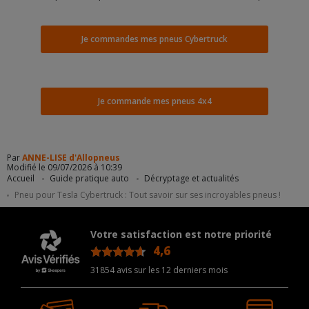
Je commandes mes pneus Cybertruck
Je commande mes pneus 4x4
Par
ANNE-LISE d'Allopneus
Modifié le 09/07/2026 à 10:39
Accueil
Guide pratique auto
Décryptage et actualités
Pneu pour Tesla Cybertruck : Tout savoir sur ses incroyables pneus !
Votre satisfaction est notre priorité
4,6
/5
31854 avis sur les 12 derniers mois