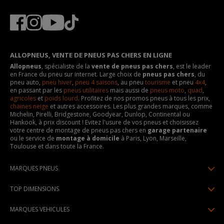
ALLOPNEUS, VENTE DE PNEUS PAS CHERS EN LIGNE
Allopneus
, spécialiste de la
vente de pneus pas chers
, est le leader
en France du pneu sur internet. Large choix de
pneus pas chers
, du
pneu auto,
pneu hiver
,
pneu 4 saisons
, au pneu
tourisme
et pneu
4x4
,
en passant par les
pneus utilitaires
mais aussi de
pneus moto
,
quad
,
agricoles
et
poids lourd
. Profitez de nos promos pneus à tous les prix,
chaines neige
et autres accessoires. Les plus grandes marques, comme
Michelin, Pirelli, Bridgestone, Goodyear, Dunlop, Continental ou
Hankook, à prix discount ! Evitez l'usure de vos pneus et choisissez
votre centre de montage de pneus pas chers en
garage partenaire
ou le service de
montage à domicile
à Paris, Lyon, Marseille,
Toulouse et dans toute la France.
MARQUES PNEUS
Pneus Michelin
TOP DIMENSIONS
Pneus Pirelli
175/65R14
MARQUES VEHICULES
Pneus Continental
185/65R15
Renault