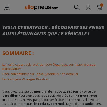
0
MENU
TESLA CYBERTRUCK : DÉCOUVREZ SES PNEUS
AUSSI ÉTONNANTS QUE LE VÉHICULE !
SOMMAIRE :
La Tesla Cybertruck : pick-up 100% électrique, son histoire et ses
particularités
Pneu compatible pour Tesla Cybertruck : en détail ici
Le Goodyear Wrangler Duratrac
Vous avez assisté au
mondial de l’auto 2024
à
Paris Porte de
Versailles
? Ou bien vous l’avez suivi de près sur
internet
? Peu
importe, vous n’avez pas pu passer à côté de cette nouvelle voiture
au look peu commun, le
Tesla Cybertruck
. Digne d’un «
tank
», c’est