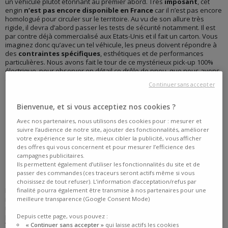
un véhicule plutôt étonnant au premier abord. Très
imposant
, cet
engin
n’est pas encore disponible en France
car il n’est pas encore
homologué pour circuler sur le territoire. Au vu de son allure très
rigide, il devra d’abord passer les tests de sécurité notamment. Il est
par contre déjà commercialisé aux Etats-Unis et il fait un carton. Vous
imaginez donc qu’avec un tel véhicule, les pneus doivent répondre à
des
contraintes spécifiques
, esthétiques et de performances
particulières. Nous avons fait le tour de ce mystérieux pick-up 100%
électrique, pour observer en détail ce drôle de pneu, que nous avons,
en réalité, déjà en stock sur notre site.
Continuer sans accepter
Bienvenue, et si vous acceptiez nos cookies ?
Tout savoir sur ce pneu !
Avec nos partenaires, nous utilisons des cookies pour : mesurer et
suivre l’audience de notre site, ajouter des fonctionnalités, améliorer
votre expérience sur le site, mieux cibler la publicité, vous afficher
LA TESLA CYBERTRUCK : PICK-UP 100%
des offres qui vous concernent et pour mesurer l’efficience des
ÉLECTRIQUE, SON HISTOIRE ET SES
campagnes publicitaires.
PARTICULARITÉS
Ils permettent également d’utiliser les fonctionnalités du site et de
passer des commandes (ces traceurs seront actifs même si vous
choisissez de tout refuser). L’information d’acceptation/refus par
Elon Musk a tapé fort avec ce nouveau
4X4 électrique
. Et pour cause,
finalité pourra également être transmise à nos partenaires pour une
il a captivé le public dès le premier jour de l’ouverture des portes du
meilleure transparence (Google Consent Mode)
mondial de l’auto de Paris. Et pour cause, la plupart des passants
pensaient à un prototype. Mais détrompez-vous, cela n’en est pas un.
Depuis cette page, vous pouvez :
Tesla a confirmé récemment que c’était le pick-up le plus vendu sur le
« Continuer sans accepter »
qui laisse actifs les cookies