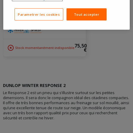
4,3/5
(294 avis)
PNEU DUNLOP SP WINTER
RESPONSE 2
Parametrer les cookies
Tout accepter
175/65R14 82T
3PMSF
‚
M+S
‚
HIVER
3PMSF
75,50
Stock momentanément indisponible
€
DUNLOP WINTER RESPONSE 2
Le Response 2 est un pneu qui s’illustre surtout sur les petites
dimensions. Il sera donc le compagnon idéal des citadines compactes.
Il offre de très bonnes performances au freinage sur sol mouillé, ainsi
qu’une excellente tenue de route sur neige. Un modèle économique
avec un très bon rapport qualité prix pour ceux qui recherchent
sécurité et contrôle ne hiver.