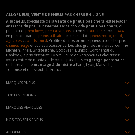
ALLOPNEUS, VENTE DE PNEUS PAS CHERS EN LIGNE
Allopneus
, spécialiste de la
vente de pneus pas chers
, est le leader
en France du pneu sur internet. Large choix de
pneus pas chers
, du
pneu auto,
pneu hiver
,
pneu 4 saisons
, au pneu
tourisme
et pneu
4x4
,
en passant par les
pneus utilitaires
mais aussi de
pneus moto
,
quad
,
agricoles
et
poids lourd
. Profitez de nos promos pneus à tous les prix,
chaines neige
et autres accessoires. Les plus grandes marques, comme
Michelin, Pirelli, Bridgestone, Goodyear, Dunlop, Continental ou
Hankook, à prix discount ! Evitez l'usure de vos pneus et choisissez
votre centre de montage de pneus pas chers en
garage partenaire
ou le service de
montage à domicile
à Paris, Lyon, Marseille,
Toulouse et dans toute la France.
MARQUES PNEUS
Pneus Michelin
TOP DIMENSIONS
Pneus Pirelli
175/65R14
MARQUES VEHICULES
Pneus Continental
185/65R15
Renault
Pneus Goodyear
NOS CONSEILS PNEUS
195/65R15
Dacia
Pneus Bridgestone
Lire un pneumatique
195/55R16
ALLOPNEUS
Peugeot
Pneus Hankook