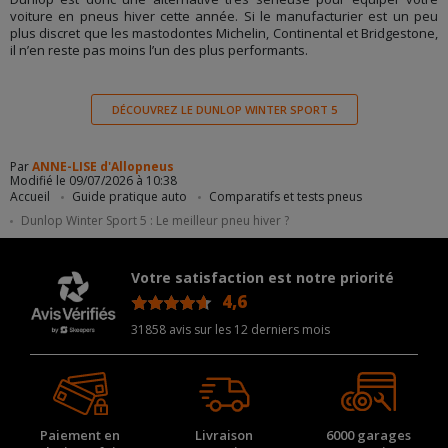
voiture en pneus hiver cette année. Si le manufacturier est un peu
plus discret que les mastodontes Michelin, Continental et Bridgestone,
il n’en reste pas moins l’un des plus performants.
DÉCOUVREZ LE DUNLOP WINTER SPORT 5
Par
ANNE-LISE d'Allopneus
Modifié le 09/07/2026 à 10:38
Accueil
Guide pratique auto
Comparatifs et tests pneus
Dunlop Winter Sport 5 : Le meilleur pneu hiver ?
Votre satisfaction est notre priorité
4,6
/5
31858 avis sur les 12 derniers mois
Paiement en
Livraison
6000 garages