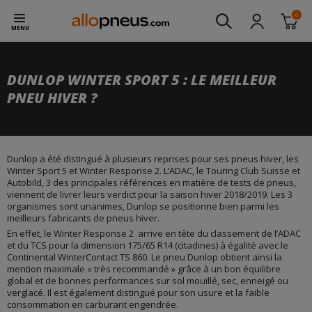
0
MENU
DUNLOP WINTER SPORT 5 : LE MEILLEUR
PNEU HIVER ?
Dunlop a été distingué à plusieurs reprises pour ses pneus hiver, les
Winter Sport 5 et Winter Response 2. L’ADAC, le Touring Club Suisse et
Autobild, 3 des principales références en matière de tests de pneus,
viennent de livrer leurs verdict pour la saison hiver 2018/2019. Les 3
organismes sont unanimes, Dunlop se positionne bien parmi les
meilleurs fabricants de pneus hiver.
En effet, le Winter Response 2 arrive en tête du classement de l’ADAC
et du TCS pour la dimension 175/65 R14 (citadines) à égalité avec le
Continental WinterContact TS 860. Le pneu Dunlop obtient ainsi la
mention maximale « très recommandé » grâce à un bon équilibre
global et de bonnes performances sur sol mouillé, sec, enneigé ou
verglacé. Il est également distingué pour son usure et la faible
consommation en carburant engendrée.