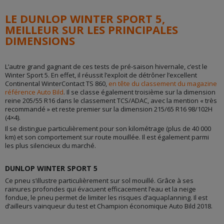
LE DUNLOP WINTER SPORT 5,
MEILLEUR SUR LES PRINCIPALES
DIMENSIONS
L’autre grand gagnant de ces tests de pré-saison hivernale, c’est le
Winter Sport 5. En effet, il réussit l’exploit de détrôner l’excellent
Continental WinterContact TS 860,
en tête du classement du magazine
référence Auto Bild
. Il se classe également troisième sur la dimension
reine 205/55 R16 dans le classement TCS/ADAC, avec la mention « très
recommandé » et reste premier sur la dimension 215/65 R16 98/102H
(4×4).
Il se distingue particulièrement pour son kilométrage (plus de 40 000
km) et son comportement sur route mouillée. Il est également parmi
les plus silencieux du marché.
DUNLOP WINTER SPORT 5
Ce pneu s’illustre particulièrement sur sol mouillé. Grâce à ses
rainures profondes qui évacuent efficacement l’eau et la neige
fondue, le pneu permet de limiter les risques d’aquaplanning. Il est
d’ailleurs vainqueur du test et Champion économique Auto Bild 2018.