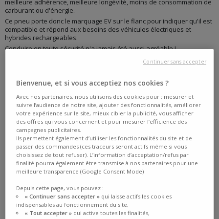
meilleure adhérence, meilleure longévité, moins de consommation de
carburant ou d'énergie.
Ce pneu porte donc le marquage EV sur le flanc pour indiquer qu'il est
compatible et répond aux besoins des véhicules électriques et
hybrides rechargeables.
Conduire en toute sécurité n'a jamais été aussi agréable !
Continuer sans accepter
Bienvenue, et si vous acceptiez nos cookies ?
Avec nos partenaires, nous utilisons des cookies pour : mesurer et
suivre l’audience de notre site, ajouter des fonctionnalités, améliorer
votre expérience sur le site, mieux cibler la publicité, vous afficher
des offres qui vous concernent et pour mesurer l’efficience des
campagnes publicitaires.
Ils permettent également d’utiliser les fonctionnalités du site et de
passer des commandes (ces traceurs seront actifs même si vous
choisissez de tout refuser). L’information d’acceptation/refus par
finalité pourra également être transmise à nos partenaires pour une
meilleure transparence (Google Consent Mode)
Depuis cette page, vous pouvez :
« Continuer sans accepter »
qui laisse actifs les cookies
indispensables au fonctionnement du site,
« Tout accepter »
qui active toutes les finalités,