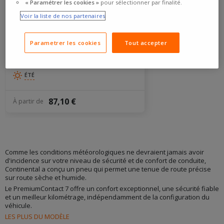
« Paramétrer les cookies »
pour sélectionner par finalité.
Voir la liste de nos partenaires
4,6/5
(486 avis)
Parametrer les cookies
Tout accepter
PNEU CONTINENTAL PREMIUM
CONTACT 7
ÉTÉ
87,10 €
À partir de
Comme les conditions météorologiques ne devraient jamais avoir
d'incidence sur votre niveau de sécurité et de confort de conduite,
Continental a conçu un pneu qui permet une tenue de route précise
sur route sèche et humide.
Le PremiumContact 7 offre un confort exceptionnel, une sécurité fiable
et un meilleur kilométrage, indépendamment de la configuration du
véhicule.
LES PLUS DU MODÈLE