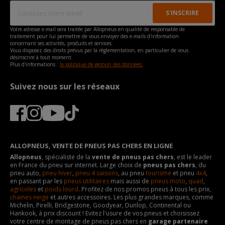
Votre adresse e-mail sera traitée par Allopneus en qualité de responsable de
traitement pour lui permettre de vous envoyer des e-mails d'information
concernant ses activités, produits et services.
Vous disposez des droits prévus par la règlementation, en particulier de vous
désinscrire à tout moment.
Plus d'informations :
la politique de gestion des données.
Suivez nous sur les réseaux
ALLOPNEUS, VENTE DE PNEUS PAS CHERS EN LIGNE
Allopneus
, spécialiste de la
vente de pneus pas chers
, est le leader
en France du pneu sur internet. Large choix de
pneus pas chers
, du
pneu auto,
pneu hiver
,
pneu 4 saisons
, au pneu
tourisme
et pneu
4x4
,
en passant par les
pneus utilitaires
mais aussi de
pneus moto
,
quad
,
agricoles
et
poids lourd
. Profitez de nos promos pneus à tous les prix,
chaines neige
et autres accessoires. Les plus grandes marques, comme
Michelin, Pirelli, Bridgestone, Goodyear, Dunlop, Continental ou
Hankook, à prix discount ! Evitez l'usure de vos pneus et choisissez
votre centre de montage de pneus pas chers en
garage partenaire