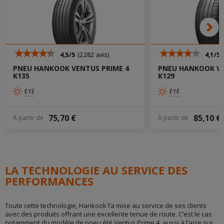
4,5/5
(2282 avis)
4,1/5
PNEU HANKOOK VENTUS PRIME 4
PNEU HANKOOK VE
K135
K129
ÉTÉ
ÉTÉ
75,70 €
85,10 €
À partir de
À partir de
LA TECHNOLOGIE AU SERVICE DES
PERFORMANCES
Toute cette technologie, Hankook l’a mise au service de ses clients
avec des produits offrant une excellente tenue de route. C’est le cas
notamment du modèle de pneu été Ventus Prime 4, aussi à l’aise sur