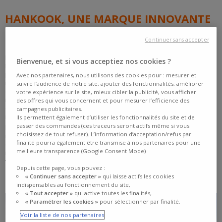
HANKOOK, UNE MARQUE INNOVANTE
Continuer sans accepter
Fondée en 1941 à Séoul, capitale de la Corée du Sud, la marque
Bienvenue, et si vous acceptiez nos cookies ?
Hankook fait désormais partie des leaders mondiaux avec une
production qui s’élève à plus de 104 millions de pneus par an. La
Avec nos partenaires, nous utilisons des cookies pour : mesurer et
marque de fabrique d’Hankook réside dans la recherche et le
suivre l’audience de notre site, ajouter des fonctionnalités, améliorer
développement. Le fabricant s’appuie, en effet, sur 5 centres de R&D
votre expérience sur le site, mieux cibler la publicité, vous afficher
répartis à travers le monde, dont le technodome, inauguré en 2016. Un
des offres qui vous concernent et pour mesurer l’efficience des
centre ultra moderne qui est le hub central de la recherche pour le
campagnes publicitaires.
manufacturier.
Ils permettent également d’utiliser les fonctionnalités du site et de
passer des commandes (ces traceurs seront actifs même si vous
Fort de cette expertise, Hankook est désormais porté par de
choisissez de tout refuser). L’information d’acceptation/refus par
nombreux partenariats avec les plus grands constructeurs mondiaux
finalité pourra également être transmise à nos partenaires pour une
(Audi, BMW, Mercedes-Benz, Volkswagen, Porsche, Tesla, etc.). Et se
meilleure transparence (Google Consent Mode)
retrouve ainsi en première monte sur de nombreux modèles de
véhicules haut de gamme.
Depuis cette page, vous pouvez :
« Continuer sans accepter »
qui laisse actifs les cookies
indispensables au fonctionnement du site,
« Tout accepter »
qui active toutes les finalités,
« Paramétrer les cookies »
pour sélectionner par finalité.
Voir la liste de nos partenaires