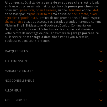
Allopneus
, spécialiste de la
vente de pneus pas chers
, est le leader
en France du pneu sur internet. Large choix de
pneus pas chers
, du
pneu auto,
pneu hiver
,
pneu 4 saisons
, au pneu
tourisme
et pneu
4x4
,
en passant par les
pneus utilitaires
mais aussi de
pneus moto
,
quad
,
agricoles
et
poids lourd
. Profitez de nos promos pneus à tous les prix,
chaines neige
et autres accessoires. Les plus grandes marques, comme
Michelin, Pirelli, Bridgestone, Goodyear, Dunlop, Continental ou
Hankook, à prix discount ! Evitez l'usure de vos pneus et choisissez
votre centre de montage de pneus pas chers en
garage partenaire
ou le service de
montage à domicile
à Paris, Lyon, Marseille,
Toulouse et dans toute la France.
MARQUES PNEUS
Pneus Michelin
TOP DIMENSIONS
Pneus Pirelli
175/65R14
MARQUES VEHICULES
Pneus Continental
185/65R15
Renault
Pneus Goodyear
NOS CONSEILS PNEUS
195/65R15
Dacia
Pneus Bridgestone
Lire un pneumatique
195/55R16
ALLOPNEUS
Peugeot
Pneus Hankook
Indice de charge et de vitesse
205/55R16
Qui sommes-nous? | About us
Citroën
Pneus Dunlop
AIDE ET SERVICES
Pression pneu
205/60R16
Avis DriverReviews | Who is DriverReviews
Volkswagen
Toutes les marques