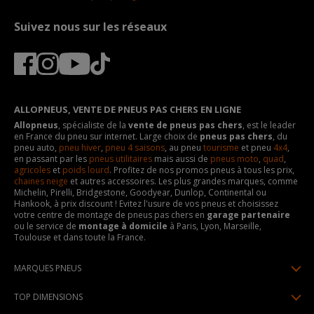
Suivez nous sur les réseaux
ALLOPNEUS, VENTE DE PNEUS PAS CHERS EN LIGNE
Allopneus
, spécialiste de la
vente de pneus pas chers
, est le leader
en France du pneu sur internet. Large choix de
pneus pas chers
, du
pneu auto,
pneu hiver
,
pneu 4 saisons
, au pneu
tourisme
et pneu
4x4
,
en passant par les
pneus utilitaires
mais aussi de
pneus moto
,
quad
,
agricoles
et
poids lourd
. Profitez de nos promos pneus à tous les prix,
chaines neige
et autres accessoires. Les plus grandes marques, comme
Michelin, Pirelli, Bridgestone, Goodyear, Dunlop, Continental ou
Hankook, à prix discount ! Evitez l'usure de vos pneus et choisissez
votre centre de montage de pneus pas chers en
garage partenaire
ou le service de
montage à domicile
à Paris, Lyon, Marseille,
Toulouse et dans toute la France.
MARQUES PNEUS
Pneus Michelin
TOP DIMENSIONS
Pneus Pirelli