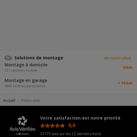
Solutions de montage
(en savoir plus)
Montage à domicile
0 km
121 camions mobile
Montage en garage
< 10 km
6000 centres partenaires
Accueil
Pneus auto
Votre satisfaction est notre priorité
4,6
/5
31775 avis sur les 12 derniers mois