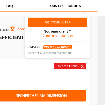
0
FAQ
TOUS LES PRODUITS
Aide
Recherche
Compte
Panier
ME CONNECTER
2 récompenses
8 avis)
Nouveau client ?
Créer mon compte
EFFICIENTGRIP PERFORMANCE 2
ESPACE
VOIR LE DESCRIPTIF PRODUIT
Accéder aux prix Pro maintenant
-5% DÈS 2 PNEUS*
RECHERCHER MA DIMENSION