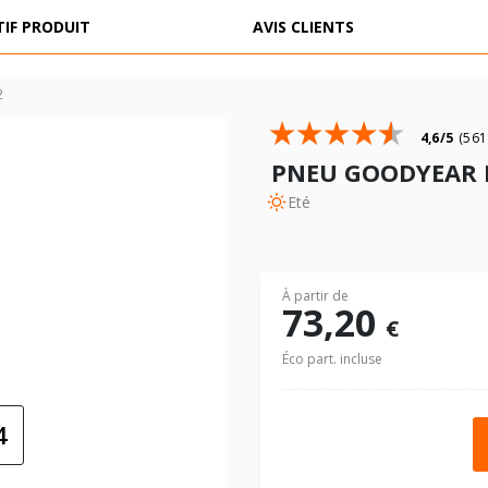
TIF PRODUIT
AVIS CLIENTS
PNEUS QUAD / AGRI / PL
MONTAGE
PROMOTIONS
2
4,6/5
(561
PNEU GOODYEAR 
Eté
À partir de
73,20
€
Éco part. incluse
4