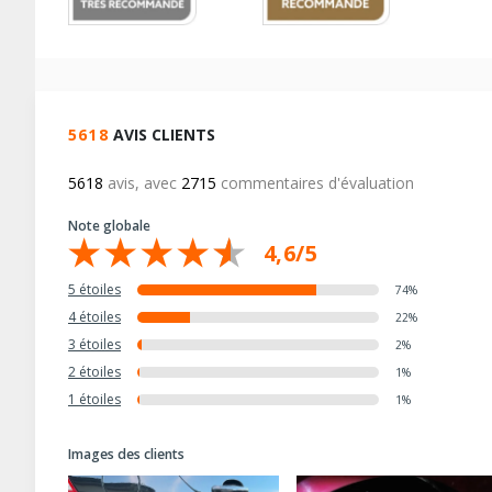
(*)
conçue pour votre bien être.
5618
AVIS CLIENTS
5618
avis, avec
2715
commentaires d'évaluation
Note globale
4,6/5
5 étoiles
74%
4 étoiles
22%
3 étoiles
2%
2 étoiles
1%
1 étoiles
1%
Images des clients