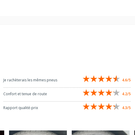
4.6/5
Je rachèterais les mêmes pneus
4.2/5
Confort et tenue de route
4.3/5
Rapport qualité-prix