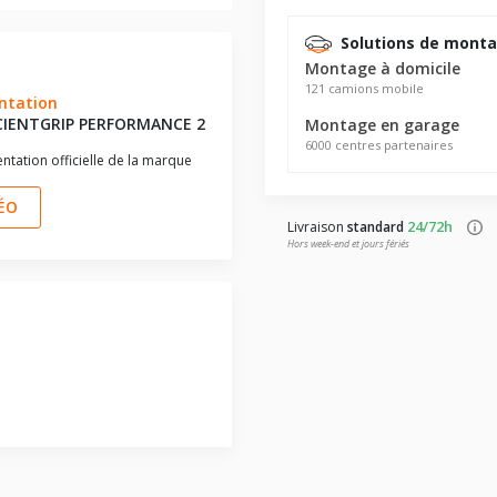
Solutions de mont
Montage à domicile
121 camions mobile
ntation
ICIENTGRIP PERFORMANCE 2
Montage en garage
6000 centres partenaires
ntation officielle de la marque
DÉO
24/72h
Livraison
standard
Hors week-end et jours fériés