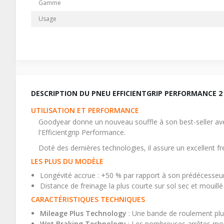
Gamme
Usage
DESCRIPTION DU PNEU EFFICIENTGRIP PERFORMANCE 2
UTILISATION ET PERFORMANCE
Goodyear donne un nouveau souffle à son best-seller avec
l'Efficientgrip Performance.
Doté des dernières technologies, il assure un excellent fr
LES PLUS DU MODÈLE
Longévité accrue : +50 % par rapport à son prédécesseur
Distance de freinage la plus courte sur sol sec et mouill
CARACTÉRISTIQUES TECHNIQUES
Mileage Plus Technology
: Une bande de roulement plus
Wet Braking Technology
: Les nombreuses arrêtes mor