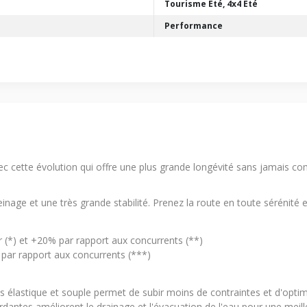
Tourisme Été, 4x4 Été
Performance
 cette évolution qui offre une plus grande longévité sans jamais co
einage et une très grande stabilité. Prenez la route en toute sérénité 
 (*) et +20% par rapport aux concurrents (**)
é par rapport aux concurrents (***)
 élastique et souple permet de subir moins de contraintes et d'optim
dantes améliorent le drainage et l'évacuation de l'eau pour une mei