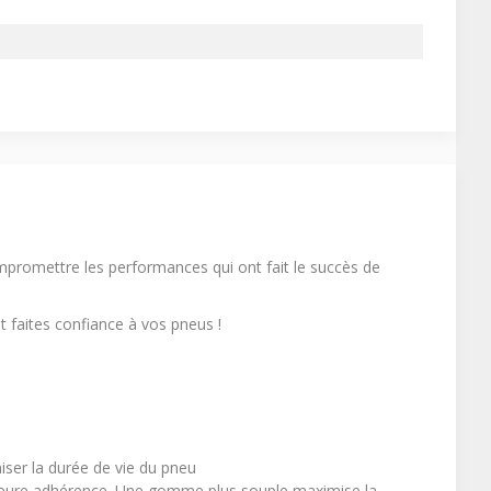
mpromettre les performances qui ont fait le succès de
et faites confiance à vos pneus !
iser la durée de vie du pneu
lleure adhérence. Une gomme plus souple maximise la