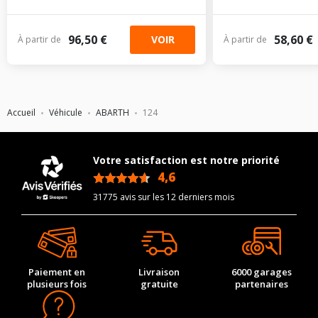
96,50 €
58,60 €
VOIR
À partir de
À partir de
Accueil
Véhicule
ABARTH
124
Votre satisfaction est notre priorité
4,6
/5
31775 avis sur les 12 derniers mois
Paiement en
Livraison
6000 garages
plusieurs fois
gratuite
partenaires