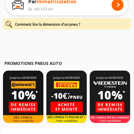
Par
immatriculation
Pour cela, veuillez sélectionner le modèle de votre véhicule ci-dessous :
Ex : AA-123-AA
Les résultats de votre recherche sont donnés à titre indicatif. Il est
fortement recommandé de vérifier en amont la dimension des pneus
montés sur votre véhicule, sans oublier les indices de charge et de
Comment lire la dimension d'un pneu ?
vitesse, indispensables pour que votre dimension soit complète.
PROMOTIONS PNEUS AUTO