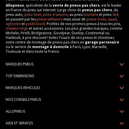
Allopneus
, spécialiste de la
vente de pneus pas chers
, est le leader
en France du pneu sur internet. Large choix de
pneus pas chers
, du
pneu auto,
pneu hiver
,
pneu 4 saisons
, au pneu
tourisme
et pneu
4x4
,
en passant par les
pneus utilitaires
mais aussi de
pneus moto
,
quad
,
agricoles
et
poids lourd
. Profitez de nos promos pneus à tous les prix,
chaines neige
et autres accessoires. Les plus grandes marques, comme
Michelin, Pirelli, Bridgestone, Goodyear, Dunlop, Continental ou
Hankook, à prix discount ! Evitez l'usure de vos pneus et choisissez
votre centre de montage de pneus pas chers en
garage partenaire
ou le service de
montage à domicile
à Paris, Lyon, Marseille,
Toulouse et dans toute la France.
MARQUES PNEUS
Pneus Michelin
TOP DIMENSIONS
Pneus Pirelli
175/65R14
MARQUES VEHICULES
Pneus Continental
185/65R15
Renault
Pneus Goodyear
NOS CONSEILS PNEUS
195/65R15
Dacia
Pneus Bridgestone
Lire un pneumatique
195/55R16
ALLOPNEUS
Peugeot
Pneus Hankook
Indice de charge et de vitesse
205/55R16
Qui sommes-nous? | About us
Citroën
Pneus Dunlop
AIDE ET SERVICES
Pression pneu
205/60R16
Avis DriverReviews | Who is DriverReviews
Volkswagen
Toutes les marques