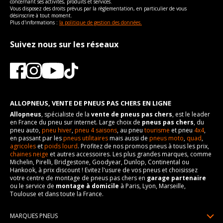
concernant ses activités, produits et services.
Vous disposez des droits prévus par la règlementation, en particulier de vous
Type
Propulsion
désinscrire à tout moment.
Plus d'informations :
la politique de gestion des données.
Numéro d'identification
960
de véhicule
Suivez nous sur les réseaux
VISSERIE ALFA ROMEO 4C DE 03-2013 À 12-2020 1.8
(241CV)
Type de boulon
M12x1.25
Taille de la tête de boulon
17
Longueur du boulon
27
ALLOPNEUS, VENTE DE PNEUS PAS CHERS EN LIGNE
Allopneus
, spécialiste de la
vente de pneus pas chers
, est le leader
Force de rotation du
95
en France du pneu sur internet. Large choix de
pneus pas chers
, du
boulon
pneu auto,
pneu hiver
,
pneu 4 saisons
, au pneu
tourisme
et pneu
4x4
,
Pour la visserie, afin de garantir une parfaite compatibilité, nous
en passant par les
pneus utilitaires
mais aussi de
pneus moto
,
quad
,
vous conseillons de contacter directement le constructeur.
agricoles
et
poids lourd
. Profitez de nos promos pneus à tous les prix,
chaines neige
et autres accessoires. Les plus grandes marques, comme
Michelin, Pirelli, Bridgestone, Goodyear, Dunlop, Continental ou
Hankook, à prix discount ! Evitez l'usure de vos pneus et choisissez
votre centre de montage de pneus pas chers en
garage partenaire
ou le service de
montage à domicile
à Paris, Lyon, Marseille,
Toulouse et dans toute la France.
MARQUES PNEUS