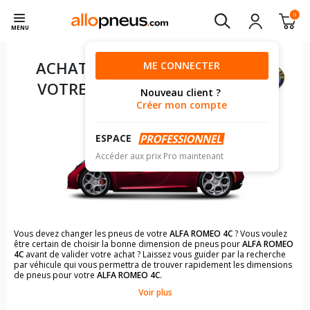
0
MENU
ACHAT DE PNEUS POUR
ME CONNECTER
VOTRE
ALFA ROMEO 4C
Nouveau client ?
Créer mon compte
ESPACE
Accéder aux prix Pro maintenant
Vous devez changer les pneus de votre
ALFA ROMEO 4C
? Vous voulez
être certain de choisir la bonne dimension de pneus pour
ALFA ROMEO
4C
avant de valider votre achat ? Laissez vous guider par la recherche
par véhicule qui vous permettra de trouver rapidement les dimensions
de pneus pour votre
ALFA ROMEO 4C
.
Voir plus
Il n'est pas toujours évident de s'y retrouver dans le choix des
pneumatiques. Grâce à la recherche simplifiée pour les véhicules
ALFA