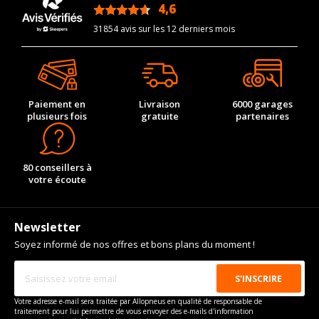
Marque du véhicule
ALFA ROMEO
4,6
/5
Nom du modele
4C
31854 avis sur les 12 derniers mois
Motorisation
1.8
Année de début de
2013-03-01
modèle
Paiement en
Livraison
6000 garages
Année de fin de modèle
2020-12-01
plusieurs fois
gratuite
partenaires
Energie
Essence
Année de début de
2013-03-01
motorisation
80 conseillers à
votre écoute
Année de fin de
2020-12-01
motorisation
Code motorisation
960 A1.000,EBC
Newsletter
Soyez informé de nos offres et bons plans du moment !
Numéro de moteur
59048
Frein performance
39
Cylindrée cm3
1742
Votre adresse e-mail sera traitée par Allopneus en qualité de responsable de
traitement pour lui permettre de vous envoyer des e-mails d'information
Puissance en Kw max
177