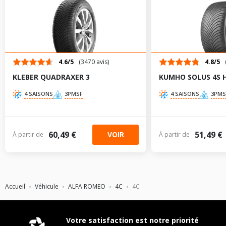
205/40R18 86 Y
235/35R19 91 Y
TABLEAU DE PRESSION DE PNEUS ALFA ROMEO 4C DE 03-
4.6/5
(3470 avis)
4.8/5
2013 À 12-2020 1.8 (241CV)
KLEBER QUADRAXER 3
KUMHO SOLUS 4S 
Dimension
Pression
Pression
AV
AR
4 SAISONS
3PMSF
4 SAISONS
3PMS
pneu
AV
AR
chargé
chargé
205/45R17 88
1.8
-
Y
60,49 €
51,49 €
VOIR
À partir de
À partir de
235/40R18 95
2
-
Y
205/40R18 86
1.8
-
Y
Accueil
Véhicule
ALFA ROMEO
4C
4C
235/35R19 91
2.2
-
Y
CARACTÉRISTIQUES TECHNIQUES ALFA ROMEO 4C DE 03-
2013 À 12-2020 1.8 (241CV)
Votre satisfaction est notre priorité