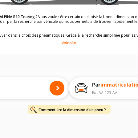
ALPINA B10 Touring
? Vous voulez être certain de choisir la bonne dimension
uider par la recherche par véhicule qui vous permettra de trouver rapidement 
rouver dans le choix des pneumatiques. Grâce à la recherche simplifiée pour les 
e pneus compatibles et homologuées.
Voir plus
dimensions de vos pneus ? Ces informations sont indiquées sur le flanc des p
à l'intérieur de la portière conducteur.
 permettra de trouver les dimensions de vos pneus pour
ALPINA B10 Touring
, 
 de votre
ALPINA B10 Touring
ci-dessous :
onnés à titre indicatif. Il est fortement recommandé de vérifier en amont la di
harge et de vitesse, indispensables pour que votre dimension soit complète.
Par
immatriculati
Ex : AA-123-AA
Comment lire la dimension d'un pneu ?