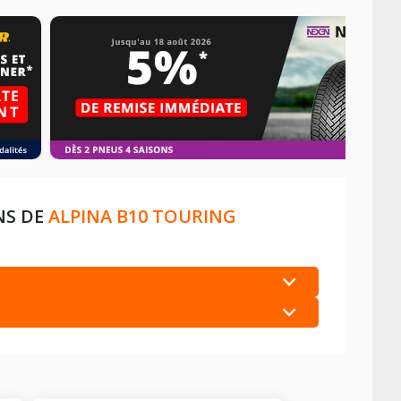
NS DE
ALPINA B10 TOURING
+
+
+