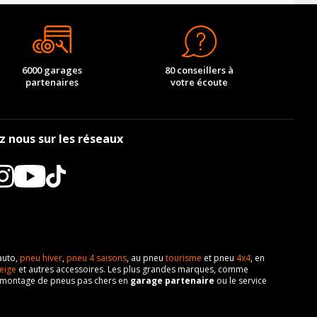
-
AV chargé
AR chargé
-
-
-
-
-
AV chargé
AR chargé
6000 garages
80 conseillers à
AV chargé
AR chargé
-
partenaires
-
-
votre écoute
-
-
-
-
-
AV chargé
AR chargé
-
-
-
z nous sur les réseaux
-
-
-
-
-
AV chargé
AR chargé
-
-
-
-
-
-
-
-
-
auto,
pneu hiver
,
pneu 4 saisons
, au pneu
tourisme
et pneu
4x4
, en
eige
et autres accessoires. Les plus grandes marques, comme
-
-
 de montage de pneus pas chers en
garage partenaire
ou le service
-