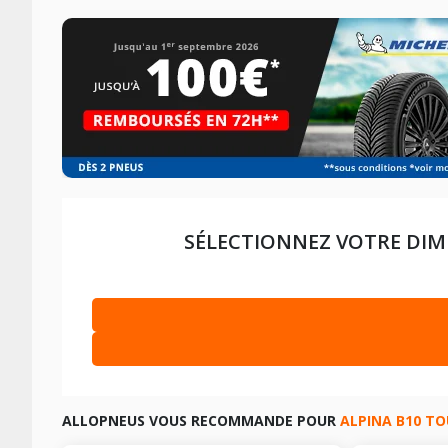
SÉLECTIONNEZ VOTRE DIM
ALPINA B10 TOURING DE 01-1997 À 05-2004
3.2 (260CV)
ALPINA B10 TOURING DE 11-1993 À 04-1996
3.0 TRACTI
LES DIMENSIONS COMPATIBLES
ALLOPNEUS VOUS RECOMMANDE POUR
ALPINA B10 T
LES DIMENSIONS COMPATIBLES
ALPINA B10 TOURING DE 01-1997 À 05-2004
3.3 (280CV)