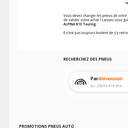
Vous devez changer les pneus de votre
de valider votre achat ? Laissez vous g
ALPINA B10 Touring
.
Il n'est pas toujours évident de s'y ret
trouverez facilement les dimensions d
Vous ne savez pas comment trouver les 
véhicule ainsi que sur l'étiquette collée 
Notre base de recherche véhicule vous
RECHERCHEZ DES PNEUS
Pour cela, veuillez sélectionner l'année
Les résultats de votre recherche sont d
véhicule, sans oublier les indices de c
Par
dimension
Ex : 205/55 R16 91V
PROMOTIONS PNEUS AUTO