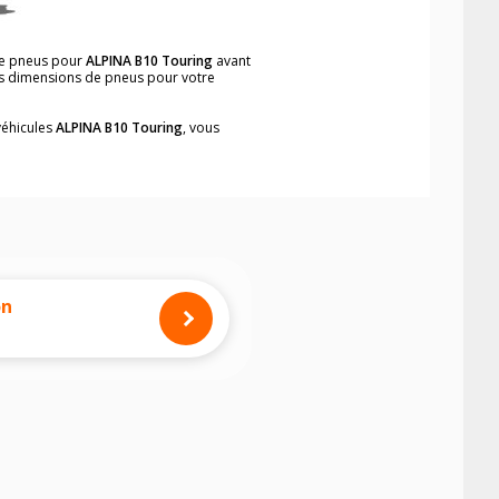
 de pneus pour
ALPINA B10 Touring
avant
les dimensions de pneus pour votre
véhicules
ALPINA B10 Touring
, vous
neumatiques, dans le carnet de bord du
simplement et rapidement.
mension des pneus montés sur votre
on