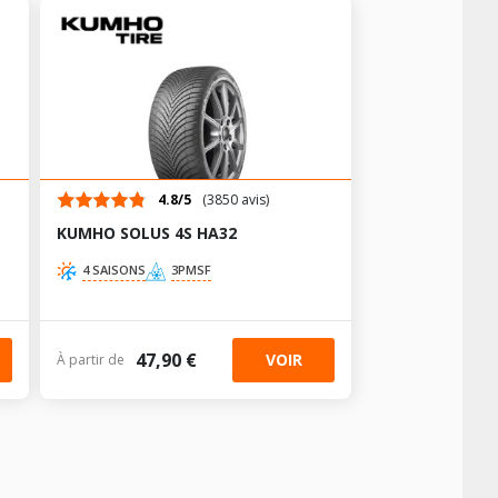
+
+
+
+
4.8/5
(3850 avis)
AV chargé
AR chargé
+
KUMHO SOLUS 4S HA32
-
4 SAISONS
3PMSF
-
AV chargé
AR chargé
-
47,90 €
VOIR
À partir de
-
AV chargé
AR chargé
-