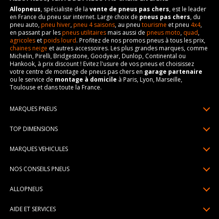
Allopneus
, spécialiste de la
vente de pneus pas chers
, est le leader
en France du pneu sur internet. Large choix de
pneus pas chers
, du
pneu auto,
pneu hiver
,
pneu 4 saisons
, au pneu
tourisme
et pneu
4x4
,
en passant par les
pneus utilitaires
mais aussi de
pneus moto
,
quad
,
agricoles
et
poids lourd
. Profitez de nos promos pneus à tous les prix,
chaines neige
et autres accessoires. Les plus grandes marques, comme
Michelin, Pirelli, Bridgestone, Goodyear, Dunlop, Continental ou
Hankook, à prix discount ! Evitez l'usure de vos pneus et choisissez
votre centre de montage de pneus pas chers en
garage partenaire
ou le service de
montage à domicile
à Paris, Lyon, Marseille,
Toulouse et dans toute la France.
MARQUES PNEUS
Pneus Michelin
TOP DIMENSIONS
Pneus Pirelli
175/65R14
MARQUES VEHICULES
Pneus Continental
185/65R15
Renault
Pneus Goodyear
NOS CONSEILS PNEUS
195/65R15
Dacia
Pneus Bridgestone
Lire un pneumatique
195/55R16
ALLOPNEUS
Peugeot
Pneus Hankook
Indice de charge et de vitesse
205/55R16
Qui sommes-nous? | About us
Citroën
Pneus Dunlop
AIDE ET SERVICES
Pression pneu
205/60R16
Avis DriverReviews | Who is DriverReviews
Volkswagen
Toutes les marques