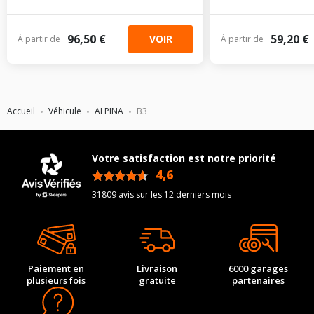
96,50 €
59,20 €
VOIR
À partir de
À partir de
Accueil
Véhicule
ALPINA
B3
Votre satisfaction est notre priorité
4,6
/5
31809 avis sur les 12 derniers mois
Paiement en
Livraison
6000 garages
plusieurs fois
gratuite
partenaires