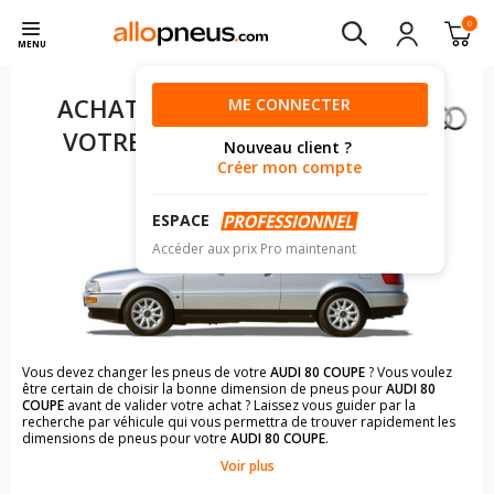
0
MENU
ACHAT DE PNEUS POUR
ME CONNECTER
VOTRE
AUDI 80 COUPE
Nouveau client ?
Créer mon compte
ESPACE
Accéder aux prix Pro maintenant
Vous devez changer les pneus de votre
AUDI 80 COUPE
? Vous voulez
être certain de choisir la bonne dimension de pneus pour
AUDI 80
COUPE
avant de valider votre achat ? Laissez vous guider par la
recherche par véhicule qui vous permettra de trouver rapidement les
dimensions de pneus pour votre
AUDI 80 COUPE
.
Voir plus
Il n'est pas toujours évident de s'y retrouver dans le choix des
pneumatiques. Grâce à la recherche simplifiée pour les véhicules
AUDI