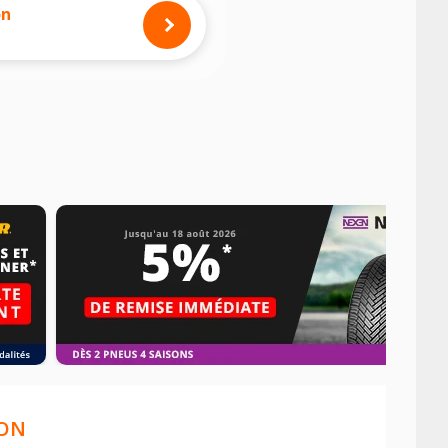
on
RON