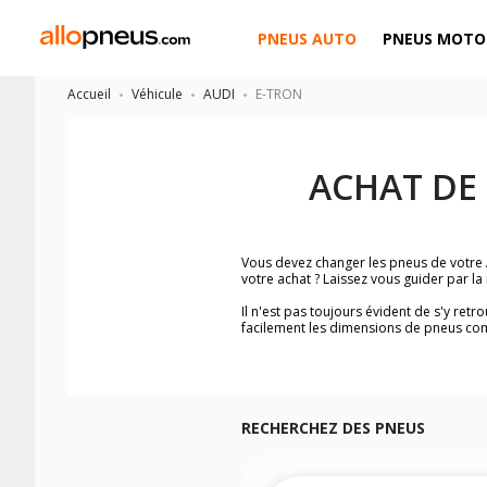
PNEUS AUTO
PNEUS MOTO
Accueil
Véhicule
AUDI
E-TRON
ACHAT DE
Vous devez changer les pneus de votre
votre achat ? Laissez vous guider par 
Il n'est pas toujours évident de s'y ret
facilement les dimensions de pneus co
Vous ne savez pas comment trouver les 
véhicule ainsi que sur l'étiquette collée 
Notre base de recherche véhicule vous
Pour cela, veuillez sélectionner le modè
RECHERCHEZ DES PNEUS
Les résultats de votre recherche sont d
véhicule, sans oublier les indices de c