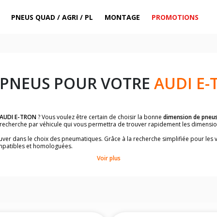
PNEUS QUAD / AGRI / PL
MONTAGE
PROMOTIONS
 PNEUS POUR VOTRE
AUDI E-
AUDI E-TRON
? Vous voulez être certain de choisir la bonne
dimension de pneu
la recherche par véhicule qui vous permettra de trouver rapidement les dimens
rouver dans le choix des pneumatiques. Grâce à la recherche simplifiée pour les 
mpatibles et homologuées.
dimensions de vos pneus ? Ces informations sont indiquées sur le flanc des p
Voir plus
à l'intérieur de la portière conducteur.
 permettra de trouver les dimensions de vos pneus pour
AUDI E-TRON
, simple
le de votre véhicule ci-dessous :
onnés à titre indicatif. Il est fortement recommandé de vérifier en amont la di
harge et de vitesse, indispensables pour que votre dimension soit complète.