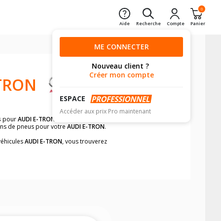
0
Aide
Recherche
Compte
Panier
ME CONNECTER
Nouveau client ?
Créer mon compte
TRON
ESPACE
Accéder aux prix Pro maintenant
s
pour
AUDI E-TRON
avant de valider
ions de pneus pour votre
AUDI E-TRON
.
véhicules
AUDI E-TRON
, vous trouverez
neumatiques, dans le carnet de bord du
ment et rapidement.
mension des pneus montés sur votre