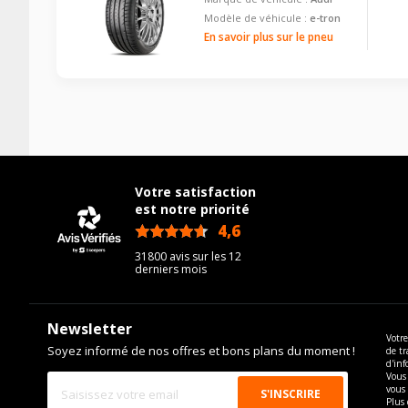
Modèle de véhicule :
e-tron
En savoir plus sur le pneu
Votre satisfaction
est notre priorité
4,6
/5
31800 avis sur les 12
derniers mois
Newsletter
Votre
Soyez informé de nos offres et bons plans du moment !
de tr
d'inf
Vous 
vous
Plus 