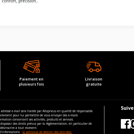
confort, précision..
Paiement en
Livraison
plusieurs fois
gratuite
Suive
 adresse e-mail sera traitée par Allopneus en qualité de responsable
aitement pour lui permettre de vous envoyer des e-mails
ormation concernant ses activités, produits et services.
disposez des droits prévus par la règlementation, en particulier de
 désinscrire à tout moment.
d'informations :
la politique de gestion des données.