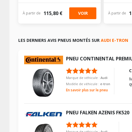
115,80 €
1
VOIR
À partir de
À partir de
LES DERNIERS AVIS PNEUS MONTÉS SUR
AUDI E-TRON
PNEU
CONTINENTAL
PREMI
C
Marque de véhicule :
Audi
M
q
Modèle de véhicule :
e-tron
En savoir plus sur le pneu
PNEU
FALKEN
AZENIS FK520
Marque de véhicule :
Audi