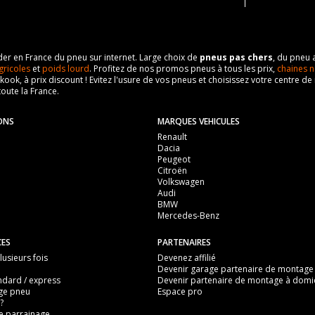
eader en France du pneu sur internet. Large choix de
pneus pas chers
, du pneu 
gricoles
et
poids lourd
. Profitez de nos promos pneus à tous les prix,
chaines n
nkook, à prix discount ! Evitez l'usure de vos pneus et choisissez votre centre
toute la France.
ONS
MARQUES VEHICULES
Renault
Dacia
Peugeot
Citroën
Volkswagen
Audi
BMW
Mercedes-Benz
CES
PARTENAIRES
usieurs fois
Devenez affilié
Devenir garage partenaire de montage
ndard / express
Devenir partenaire de montage à domic
ge pneu
Espace pro
?
 parrainage