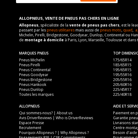
ALLOPNEUS, VENTE DE PNEUS PAS CHERS EN LIGNE
Allopneus
, spécialiste de la
vente de pneus pas chers
, est le l
passant par les
pneus utilitaires
mais aussi de
pneus moto
,
quad
,
a
Michelin, Pirelli, Bridgestone, Goodyear, Dunlop, Continental ou Ha
de
montage à domicile
à Paris, Lyon, Marseille, Toulouse et dans 
MARQUES PNEUS
TOP DIMENSI
Pneus Michelin
175/65R14
Pneus Pirelli
185/65R15
Pneus Continental
195/65R15
Pneus Goodyear
195/55R16
Pneus Bridgestone
205/55R16
Pneus Hankook
205/60R16
Pneus Dunlop
225/45R17
Toutes les marques
225/40R18
ALLOPNEUS
AIDE ET SERVI
Qui sommes-nous? | About us
Paiement en pl
Avis DriverReviews | Who is DriverReviews
Garantie pneu
Espace Presse
Livraisons sta
Recrutement
Centre monta
Pourquoi Allopneus ? | Why Allopneus ?
Besoin d'aide 
Engagements RSE | CSR Commitments
Programme de