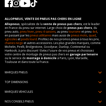
ALLOPNEUS, VENTE DE PNEUS PAS CHERS EN LIGNE
Allopneus
, spécialiste de la
vente de pneus pas chers
, est le leader
en France du pneu sur internet. Large choix de
pneus pas chers
, du
pneu auto,
pneu hiver
,
pneu 4 saisons
, au pneu
tourisme
et pneu
4x4
,
en passant par les
pneus utilitaires
mais aussi de
pneus moto
,
quad
,
agricoles
et
poids lourd
. Profitez de nos promos pneus à tous les prix,
chaines neige
et autres accessoires. Les plus grandes marques, comme
Michelin, Pirelli, Bridgestone, Goodyear, Dunlop, Continental ou
Hankook, à prix discount ! Evitez l'usure de vos pneus et choisissez
votre centre de montage de pneus pas chers en
garage partenaire
ou le service de
montage à domicile
à Paris, Lyon, Marseille,
Toulouse et dans toute la France.
MARQUES PNEUS
Pneus Michelin
TOP DIMENSIONS
Pneus Pirelli
175/65R14
MARQUES VEHICULES
Pneus Continental
185/65R15
Renault
Pneus Goodyear
NOS CONSEILS PNEUS
195/65R15
Dacia
Pneus Bridgestone