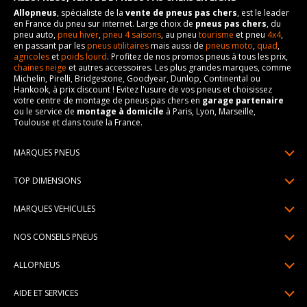
Allopneus
, spécialiste de la
vente de pneus pas chers
, est le leader
en France du pneu sur internet. Large choix de
pneus pas chers
, du
pneu auto,
pneu hiver
,
pneu 4 saisons
, au pneu
tourisme
et pneu
4x4
,
en passant par les
pneus utilitaires
mais aussi de
pneus moto
,
quad
,
agricoles
et
poids lourd
. Profitez de nos promos pneus à tous les prix,
chaines neige
et autres accessoires. Les plus grandes marques, comme
Michelin, Pirelli, Bridgestone, Goodyear, Dunlop, Continental ou
Hankook, à prix discount ! Evitez l'usure de vos pneus et choisissez
votre centre de montage de pneus pas chers en
garage partenaire
ou le service de
montage à domicile
à Paris, Lyon, Marseille,
Toulouse et dans toute la France.
MARQUES PNEUS
Pneus Michelin
TOP DIMENSIONS
Pneus Pirelli
175/65R14
MARQUES VEHICULES
Pneus Continental
185/65R15
Renault
Pneus Goodyear
NOS CONSEILS PNEUS
195/65R15
Dacia
Pneus Bridgestone
Lire un pneumatique
195/55R16
ALLOPNEUS
Peugeot
Pneus Hankook
Indice de charge et de vitesse
205/55R16
Qui sommes-nous? | About us
Citroën
Pneus Dunlop
AIDE ET SERVICES
Pression pneu
205/60R16
Avis DriverReviews | Who is DriverReviews
Volkswagen
Toutes les marques