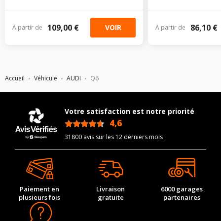
109,00 €
86,10 €
VOIR
À partir de
À partir de
Accueil
Véhicule
AUDI
Q6
Votre satisfaction est notre priorité
4,6
/5
31800 avis sur les 12 derniers mois
Paiement en
Livraison
6000 garages
plusieurs fois
gratuite
partenaires