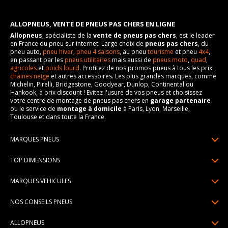
ALLOPNEUS, VENTE DE PNEUS PAS CHERS EN LIGNE
Allopneus
, spécialiste de la
vente de pneus pas chers
, est le leader
en France du pneu sur internet. Large choix de
pneus pas chers
, du
pneu auto,
pneu hiver
,
pneu 4 saisons
, au pneu
tourisme
et pneu
4x4
,
en passant par les
pneus utilitaires
mais aussi de
pneus moto
,
quad
,
agricoles
et
poids lourd
. Profitez de nos promos pneus à tous les prix,
chaines neige
et autres accessoires. Les plus grandes marques, comme
Michelin, Pirelli, Bridgestone, Goodyear, Dunlop, Continental ou
Hankook, à prix discount ! Evitez l'usure de vos pneus et choisissez
votre centre de montage de pneus pas chers en
garage partenaire
ou le service de
montage à domicile
à Paris, Lyon, Marseille,
Toulouse et dans toute la France.
MARQUES PNEUS
Pneus Michelin
TOP DIMENSIONS
Pneus Pirelli
175/65R14
MARQUES VEHICULES
Pneus Continental
185/65R15
Renault
Pneus Goodyear
NOS CONSEILS PNEUS
195/65R15
Dacia
Pneus Bridgestone
Lire un pneumatique
195/55R16
ALLOPNEUS
Peugeot
Pneus Hankook