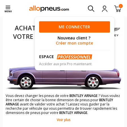
0
MENU
ACHAT DE PNEUS POUR
ME CONNECTER
VOTRE
BENTLEY ARNAGE
Nouveau client ?
Créer mon compte
ESPACE
Accéder aux prix Pro maintenant
Vous devez changer les pneus de votre
BENTLEY ARNAGE
? Vous voulez
être certain de choisir la bonne dimension de pneus pour
BENTLEY
ARNAGE
avant de valider votre achat ? Laissez vous guider par la
recherche par véhicule qui vous permettra de trouver rapidement les
dimensions de pneus pour votre
BENTLEY ARNAGE
.
Voir plus
Il n'est pas toujours évident de s'y retrouver dans le choix des
pneumatiques. Grâce à la recherche simplifiée pour les véhicules