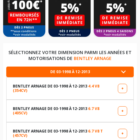
SÉLECTIONNEZ VOTRE DIMENSION PARMI LES ANNÉES ET
MOTORISATIONS DE
BENTLEY ARNAGE
DE 03-1998 À 12-2013
BENTLEY ARNAGE DE 03-1998 À 12-2013
4.4 V8
+
(354CV)
LES DIMENSIONS COMPATIBLES
255/55R17 108 Z
BENTLEY ARNAGE DE 03-1998 À 12-2013
6.7 V8
+
(405CV)
LES DIMENSIONS COMPATIBLES
255/50R18 102 Y
255/50R18 102 Y
BENTLEY ARNAGE DE 03-1998 À 12-2013
6.7 V8 T
+
(457CV)