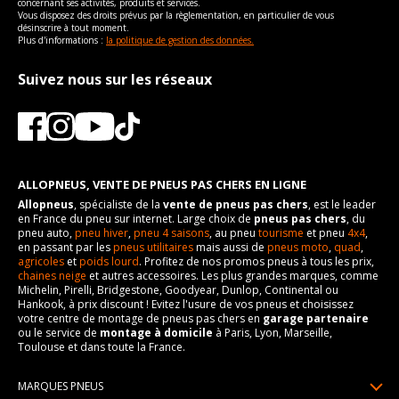
concernant ses activités, produits et services.
Force de rotation du
100
Vous disposez des droits prévus par la règlementation, en particulier de vous
boulon
désinscrire à tout moment.
Plus d'informations :
la politique de gestion des données.
Pour la visserie, afin de garantir une parfaite compatibilité, nous
vous conseillons de contacter directement le constructeur.
Suivez nous sur les réseaux
ALLOPNEUS, VENTE DE PNEUS PAS CHERS EN LIGNE
Allopneus
, spécialiste de la
vente de pneus pas chers
, est le leader
en France du pneu sur internet. Large choix de
pneus pas chers
, du
pneu auto,
pneu hiver
,
pneu 4 saisons
, au pneu
tourisme
et pneu
4x4
,
en passant par les
pneus utilitaires
mais aussi de
pneus moto
,
quad
,
agricoles
et
poids lourd
. Profitez de nos promos pneus à tous les prix,
chaines neige
et autres accessoires. Les plus grandes marques, comme
Michelin, Pirelli, Bridgestone, Goodyear, Dunlop, Continental ou
Hankook, à prix discount ! Evitez l'usure de vos pneus et choisissez
votre centre de montage de pneus pas chers en
garage partenaire
ou le service de
montage à domicile
à Paris, Lyon, Marseille,
Toulouse et dans toute la France.
MARQUES PNEUS