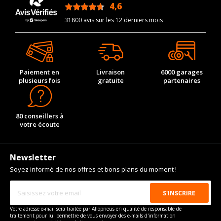
4,6
modèle
/5
31800 avis sur les 12 derniers mois
Année de fin de modèle
1998-02-01
Energie
Essence
Année de début de
1995-06-01
motorisation
Paiement en
Livraison
6000 garages
Année de fin de
1998-02-01
plusieurs fois
gratuite
partenaires
motorisation
Code motorisation
L 410 IT
80 conseillers à
Numéro de moteur
12627
votre écoute
Cylindrée cm3
6750
Puissance en Kw max
286
Newsletter
Type
Propulsion
Soyez informé de nos offres et bons plans du moment !
VISSERIE BENTLEY TURBO R DE 03-1985 À 02-1998 6.7
(389CV)
Type de boulon
1/2 UNF RH/LH
Votre adresse e-mail sera traitée par Allopneus en qualité de responsable de
Taille de la tête de boulon
19
traitement pour lui permettre de vous envoyer des e-mails d'information