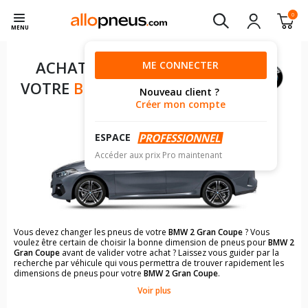
0
MENU
ACHAT DE PNEUS POUR
ME CONNECTER
VOTRE
BMW 2 GRAN COUPE
Nouveau client ?
Créer mon compte
ESPACE
Accéder aux prix Pro maintenant
Vous devez changer les pneus de votre
BMW 2 Gran Coupe
? Vous
voulez être certain de choisir la bonne dimension de pneus pour
BMW 2
Gran Coupe
avant de valider votre achat ? Laissez vous guider par la
recherche par véhicule qui vous permettra de trouver rapidement les
dimensions de pneus pour votre
BMW 2 Gran Coupe
.
Voir plus
Il n'est pas toujours évident de s'y retrouver dans le choix des
pneumatiques. Grâce à la recherche simplifiée pour les véhicules
BMW