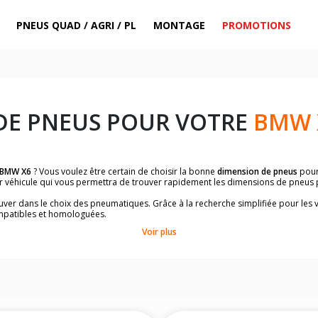
PNEUS QUAD / AGRI / PL
MONTAGE
PROMOTIONS
DE PNEUS POUR VOTRE
BMW 
BMW X6
? Vous voulez être certain de choisir la bonne
dimension de pneus
pou
ar véhicule qui vous permettra de trouver rapidement les dimensions de pneus
rouver dans le choix des pneumatiques. Grâce à la recherche simplifiée pour les 
mpatibles et homologuées.
dimensions de vos pneus ? Ces informations sont indiquées sur le flanc des p
Voir plus
à l'intérieur de la portière conducteur.
 permettra de trouver les dimensions de vos pneus pour
BMW X6
, simplement e
le de votre véhicule ci-dessous :
onnés à titre indicatif. Il est fortement recommandé de vérifier en amont la di
harge et de vitesse, indispensables pour que votre dimension soit complète.