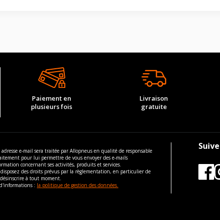
Paiement en
Livraison
plusieurs fois
gratuite
Suive
 adresse e-mail sera traitée par Allopneus en qualité de responsable
aitement pour lui permettre de vous envoyer des e-mails
ormation concernant ses activités, produits et services.
disposez des droits prévus par la règlementation, en particulier de
 désinscrire à tout moment.
d'informations :
la politique de gestion des données.