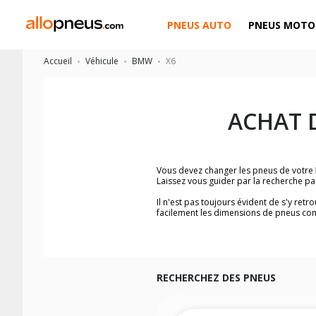
PNEUS AUTO
PNEUS MOTO
Accueil
Véhicule
BMW
X6
ACHAT 
Vous devez changer les pneus de votre
Laissez vous guider par la recherche p
Il n'est pas toujours évident de s'y ret
facilement les dimensions de pneus co
Vous ne savez pas comment trouver les 
véhicule ainsi que sur l'étiquette collée 
Notre base de recherche véhicule vous
Pour cela, veuillez sélectionner le modè
RECHERCHEZ DES PNEUS
Les résultats de votre recherche sont d
véhicule, sans oublier les indices de c