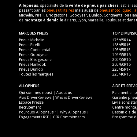
Allopneus
, spécialiste de la
vente de pneus pas chers
, est le l
passant par les
pneus utilitaires
mais aussi de
pneus moto
,
quad
,
a
Michelin, Pirelli, Bridgestone, Goodyear, Dunlop, Continental ou Ha
de
montage à domicile
à Paris, Lyon, Marseille, Toulouse et dans 
MARQUES PNEUS
TOP DIMENSI
Pneus Michelin
175/65R14
Pneus Pirelli
185/65R15
Pneus Continental
195/65R15
Pneus Goodyear
195/55R16
Pneus Bridgestone
205/55R16
Pneus Hankook
205/60R16
Pneus Dunlop
225/45R17
Toutes les marques
225/40R18
ALLOPNEUS
AIDE ET SERVI
Qui sommes-nous? | About us
Paiement en pl
Avis DriverReviews | Who is DriverReviews
Garantie pneu
Espace Presse
Livraisons sta
Recrutement
Centre monta
Pourquoi Allopneus ? | Why Allopneus ?
Besoin d'aide 
Engagements RSE | CSR Commitments
Programme de