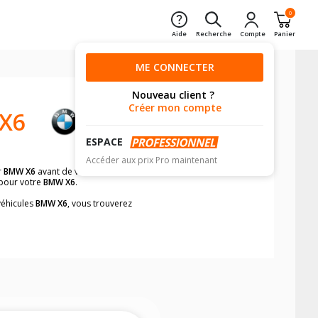
0
Aide
Recherche
Compte
Panier
ME CONNECTER
Nouveau client ?
Créer mon compte
X6
ESPACE
Accéder aux prix Pro maintenant
r
BMW X6
avant de valider votre achat ?
 pour votre
BMW X6
.
véhicules
BMW X6
, vous trouverez
neumatiques, dans le carnet de bord du
t rapidement.
mension des pneus montés sur votre