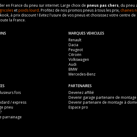
eader en France du pneu sur internet. Large choix de
pneus pas chers
, du pneu 
gricoles
et
poids lourd
. Profitez de nos promos pneus à tous les prix,
chaines n
nkook, à prix discount ! Evitez l'usure de vos pneus et choisissez votre centre
toute la France.
ONS
MARQUES VEHICULES
Renault
Dacia
Peugeot
Citroën
Volkswagen
Audi
BMW
Mercedes-Benz
CES
PARTENAIRES
usieurs fois
Devenez affilié
Devenir garage partenaire de montage
ndard / express
Devenir partenaire de montage à domic
ge pneu
Espace pro
?
 parrainage