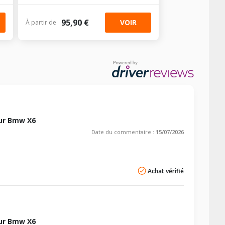
95,90 €
VOIR
À partir de
ur Bmw X6
Date du commentaire :
15/07/2026
Achat vérifié
ur Bmw X6