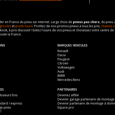
eader en France du pneu sur internet. Large choix de
pneus pas chers
, du pneu 
gricoles
et
poids lourd
. Profitez de nos promos pneus à tous les prix,
chaines n
nkook, à prix discount ! Evitez l'usure de vos pneus et choisissez votre centre
toute la France.
ONS
MARQUES VEHICULES
Renault
Dacia
Peugeot
Citroën
Volkswagen
Audi
BMW
Mercedes-Benz
CES
PARTENAIRES
usieurs fois
Devenez affilié
Devenir garage partenaire de montage
ndard / express
Devenir partenaire de montage à domic
ge pneu
Espace pro
?