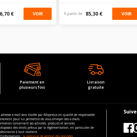
6,70 €
85,30 €
VOIR
VOIR
À partir de
Paiement en
Livraison
plusieurs fois
gratuite
Suive
 adresse e-mail sera traitée par Allopneus en qualité de responsable
aitement pour lui permettre de vous envoyer des e-mails
ormation concernant ses activités, produits et services.
disposez des droits prévus par la règlementation, en particulier de
 désinscrire à tout moment.
d'informations :
la politique de gestion des données.