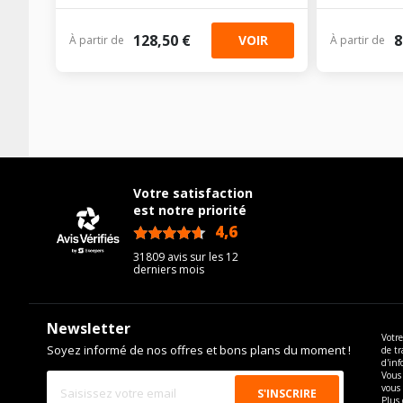
128,50 €
8
VOIR
À partir de
À partir de
Votre satisfaction
est notre priorité
4,6
/5
31809 avis sur les 12
derniers mois
Newsletter
Votre
Soyez informé de nos offres et bons plans du moment !
de tr
d'inf
Vous 
vous
Plus 