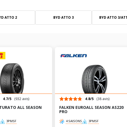
YD ATTO 2
BYD ATTO 3
BYD ATTO 3/AT
4.7/5
(932 avis)
4.8/5
(38 avis)
INTURATO ALL SEASON
FALKEN EUROALL SEASON AS220
PRO
3PMSF
4 SAISONS
3PMSF