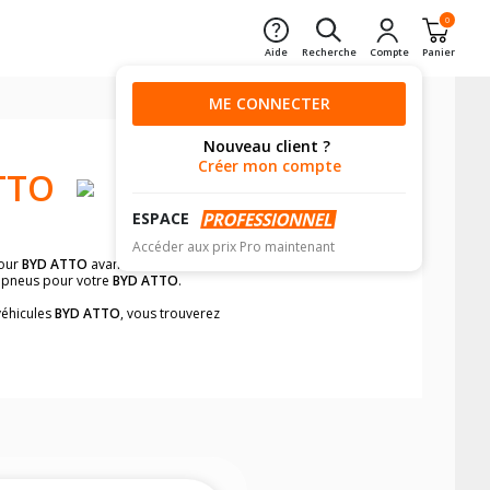
0
Aide
Recherche
Compte
Panier
ME CONNECTER
Nouveau client ?
Créer mon compte
TTO
ESPACE
Accéder aux prix Pro maintenant
our
BYD ATTO
avant de valider votre
e pneus pour votre
BYD ATTO
.
véhicules
BYD ATTO
, vous trouverez
neumatiques, dans le carnet de bord du
t et rapidement.
mension des pneus montés sur votre