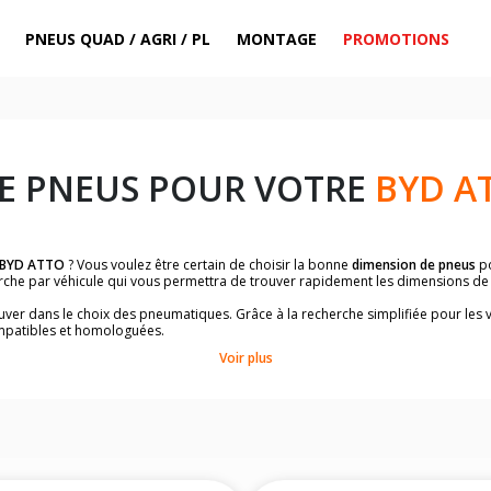
PNEUS QUAD / AGRI / PL
MONTAGE
PROMOTIONS
E PNEUS POUR VOTRE
BYD A
BYD ATTO
? Vous voulez être certain de choisir la bonne
dimension de pneus
p
herche par véhicule qui vous permettra de trouver rapidement les dimensions d
rouver dans le choix des pneumatiques. Grâce à la recherche simplifiée pour les 
mpatibles et homologuées.
dimensions de vos pneus ? Ces informations sont indiquées sur le flanc des p
Voir plus
à l'intérieur de la portière conducteur.
 permettra de trouver les dimensions de vos pneus pour
BYD ATTO
, simplemen
le de votre véhicule ci-dessous :
onnés à titre indicatif. Il est fortement recommandé de vérifier en amont la di
harge et de vitesse, indispensables pour que votre dimension soit complète.