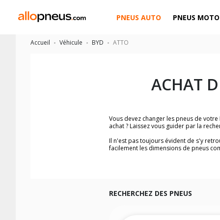
PNEUS AUTO
PNEUS MOTO
Accueil
Véhicule
BYD
ATTO
ACHAT D
Vous devez changer les pneus de votre
achat ? Laissez vous guider par la rec
Il n'est pas toujours évident de s'y ret
facilement les dimensions de pneus co
Vous ne savez pas comment trouver les 
véhicule ainsi que sur l'étiquette collée 
Notre base de recherche véhicule vous
Pour cela, veuillez sélectionner le modè
RECHERCHEZ DES PNEUS
Les résultats de votre recherche sont d
véhicule, sans oublier les indices de c