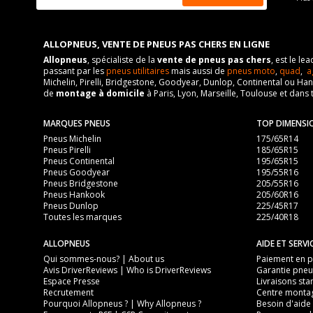
ALLOPNEUS, VENTE DE PNEUS PAS CHERS EN LIGNE
Allopneus
, spécialiste de la
vente de pneus pas chers
, est le l
passant par les
pneus utilitaires
mais aussi de
pneus moto
,
quad
,
a
Michelin, Pirelli, Bridgestone, Goodyear, Dunlop, Continental ou Ha
de
montage à domicile
à Paris, Lyon, Marseille, Toulouse et dans 
MARQUES PNEUS
TOP DIMENSI
Pneus Michelin
175/65R14
Pneus Pirelli
185/65R15
Pneus Continental
195/65R15
Pneus Goodyear
195/55R16
Pneus Bridgestone
205/55R16
Pneus Hankook
205/60R16
Pneus Dunlop
225/45R17
Toutes les marques
225/40R18
ALLOPNEUS
AIDE ET SERVI
Qui sommes-nous? | About us
Paiement en pl
Avis DriverReviews | Who is DriverReviews
Garantie pneu
Espace Presse
Livraisons sta
Recrutement
Centre monta
Pourquoi Allopneus ? | Why Allopneus ?
Besoin d'aide 