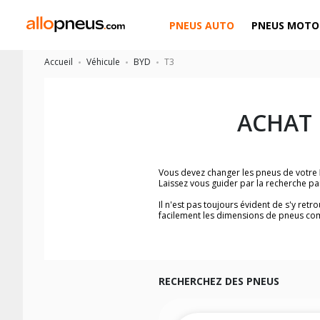
PNEUS AUTO
PNEUS MOTO
Accueil
Véhicule
BYD
T3
ACHAT 
Vous devez changer les pneus de votre
Laissez vous guider par la recherche p
Il n'est pas toujours évident de s'y ret
facilement les dimensions de pneus co
Vous ne savez pas comment trouver les 
véhicule ainsi que sur l'étiquette collée 
Notre base de recherche véhicule vous
Pour cela, veuillez sélectionner le modè
RECHERCHEZ DES PNEUS
Les résultats de votre recherche sont d
véhicule, sans oublier les indices de c