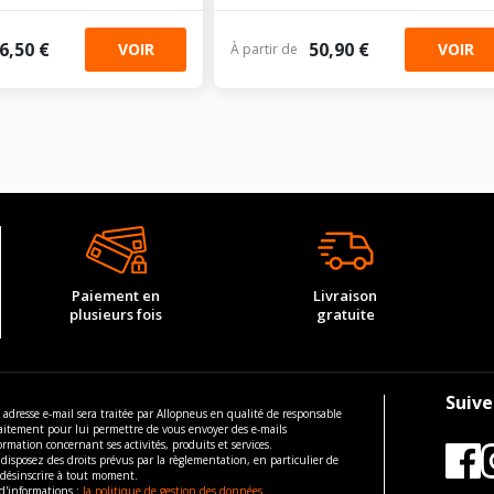
6,50 €
50,90 €
VOIR
VOIR
À partir de
Paiement en
Livraison
plusieurs fois
gratuite
Suive
 adresse e-mail sera traitée par Allopneus en qualité de responsable
aitement pour lui permettre de vous envoyer des e-mails
ormation concernant ses activités, produits et services.
disposez des droits prévus par la règlementation, en particulier de
 désinscrire à tout moment.
d'informations :
la politique de gestion des données.