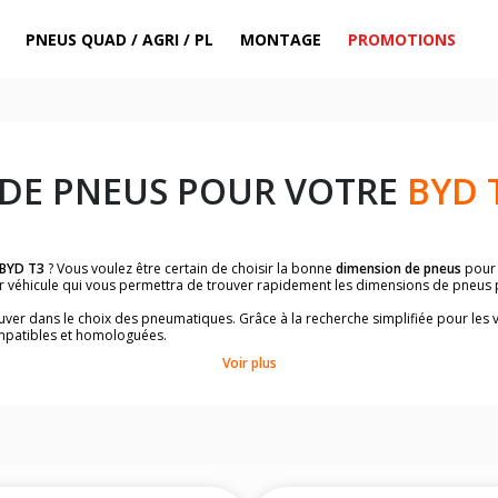
PNEUS QUAD / AGRI / PL
MONTAGE
PROMOTIONS
DE PNEUS POUR VOTRE
BYD 
BYD T3
? Vous voulez être certain de choisir la bonne
dimension de pneus
pou
ar véhicule qui vous permettra de trouver rapidement les dimensions de pneus
rouver dans le choix des pneumatiques. Grâce à la recherche simplifiée pour les 
mpatibles et homologuées.
dimensions de vos pneus ? Ces informations sont indiquées sur le flanc des p
Voir plus
à l'intérieur de la portière conducteur.
 permettra de trouver les dimensions de vos pneus pour
BYD T3
, simplement e
le de votre véhicule ci-dessous :
onnés à titre indicatif. Il est fortement recommandé de vérifier en amont la di
harge et de vitesse, indispensables pour que votre dimension soit complète.