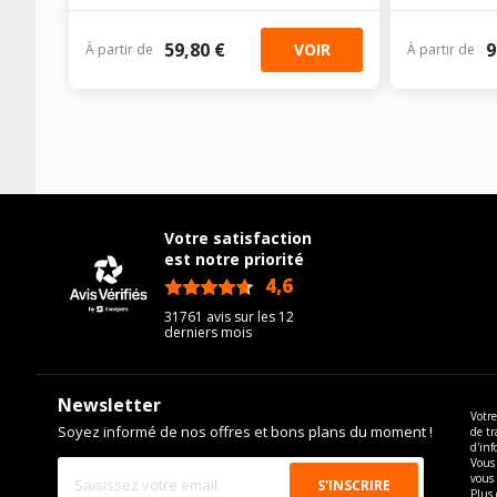
59,80 €
9
VOIR
À partir de
À partir de
Votre satisfaction
est notre priorité
4,6
/5
31761 avis sur les 12
derniers mois
Newsletter
Votre
Soyez informé de nos offres et bons plans du moment !
de tr
d'inf
Vous 
vous
Plus 