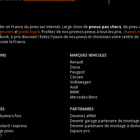
eader en France du pneu sur internet. Large choix de
pneus pas chers
, du pneu 
gricoles
et
poids lourd
. Profitez de nos promos pneus à tous les prix,
chaines n
nkook, à prix discount ! Evitez l'usure de vos pneus et choisissez votre centre
toute la France.
ONS
MARQUES VEHICULES
Renault
Dacia
Peugeot
Citroën
Volkswagen
Audi
BMW
Mercedes-Benz
CES
PARTENAIRES
usieurs fois
Devenez affilié
Devenir garage partenaire de montage
ndard / express
Devenir partenaire de montage à domic
ge pneu
Espace pro
?