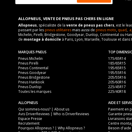
ALLOPNEUS, VENTE DE PNEUS PAS CHERS EN LIGNE
Allopneus
, spécialiste de la
vente de pneus pas chers
, est le l
passant par les
pneus utilitaires
mais aussi de
pneus moto
,
quad
,
a
Michelin, Pirelli, Bridgestone, Goodyear, Dunlop, Continental ou Ha
de
montage à domicile
à Paris, Lyon, Marseille, Toulouse et dans 
MARQUES PNEUS
TOP DIMENSI
Pneus Michelin
175/65R14
Pneus Pirelli
185/65R15
Pneus Continental
195/65R15
Pneus Goodyear
195/55R16
Pneus Bridgestone
205/55R16
Pneus Hankook
205/60R16
Pneus Dunlop
225/45R17
Toutes les marques
225/40R18
ALLOPNEUS
AIDE ET SERVI
Qui sommes-nous? | About us
Paiement en pl
Avis DriverReviews | Who is DriverReviews
Garantie pneu
Espace Presse
Livraisons sta
Recrutement
Centre monta
Pourquoi Allopneus ? | Why Allopneus ?
Besoin d'aide 