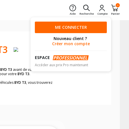
0
Aide
Recherche
Compte
Panier
ME CONNECTER
Nouveau client ?
Créer mon compte
T3
ESPACE
Accéder aux prix Pro maintenant
r
BYD T3
avant de valider votre achat ?
 pour votre
BYD T3
.
véhicules
BYD T3
, vous trouverez
neumatiques, dans le carnet de bord du
t rapidement.
mension des pneus montés sur votre