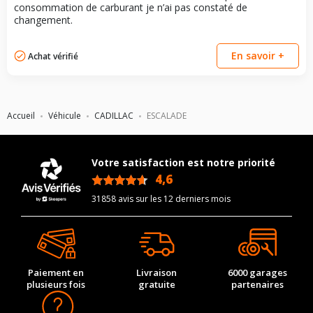
consommation de carburant je n’ai pas constaté de
changement.
En savoir +
Achat vérifié
Accueil
Véhicule
CADILLAC
ESCALADE
Votre satisfaction est notre priorité
4,6
/5
31858 avis sur les 12 derniers mois
Paiement en
Livraison
6000 garages
plusieurs fois
gratuite
partenaires