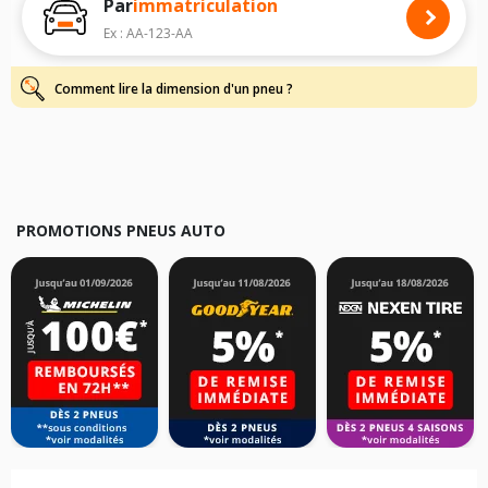
Par
immatriculation
Pour cela, veuillez sélectionner le modèle de votre véhicule ci-dessous :
Ex : AA-123-AA
Les résultats de votre recherche sont donnés à titre indicatif. Il est
fortement recommandé de vérifier en amont la dimension des pneus
montés sur votre véhicule, sans oublier les indices de charge et de
Comment lire la dimension d'un pneu ?
vitesse, indispensables pour que votre dimension soit complète.
PROMOTIONS PNEUS AUTO