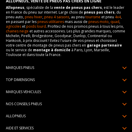
ALLOPNEUS, VENTE DE PNEUS PAS CHERS EN LIGNE
Allopneus
, spécialiste de la
vente de pneus pas chers
, est le leader
en France du pneu sur internet. Large choix de
pneus pas chers
, du
pneu auto,
pneu hiver
,
pneu 4 saisons
, au pneu
tourisme
et pneu
4x4
,
en passant par les
pneus utilitaires
mais aussi de
pneus moto
,
quad
,
agricoles
et
poids lourd
. Profitez de nos promos pneus à tous les prix,
chaines neige
et autres accessoires. Les plus grandes marques, comme
Michelin, Pirelli, Bridgestone, Goodyear, Dunlop, Continental ou
Hankook, à prix discount ! Evitez l'usure de vos pneus et choisissez
votre centre de montage de pneus pas chers en
garage partenaire
ou le service de
montage à domicile
à Paris, Lyon, Marseille,
Toulouse et dans toute la France.
MARQUES PNEUS
Pneus Michelin
TOP DIMENSIONS
Pneus Pirelli
175/65R14
MARQUES VEHICULES
Pneus Continental
185/65R15
Renault
Pneus Goodyear
NOS CONSEILS PNEUS
195/65R15
Dacia
Pneus Bridgestone
Lire un pneumatique
195/55R16
ALLOPNEUS
Peugeot
Pneus Hankook
Indice de charge et de vitesse
205/55R16
Qui sommes-nous? | About us
Citroën
Pneus Dunlop
AIDE ET SERVICES
Pression pneu
205/60R16