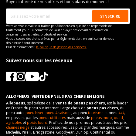
Soyez informé de nos offres et bons plans du moment !
Votre adresse e-mail sera traitée par Allopneus en qualité de responsable de
traitement pour lui permettre de vous envoyer des e-mails d'information
concernant ses activités, produits et services.
Vous disposez des droits prévus par la règlementation, en particulier de vous
désinscrire à tout moment.
Plus d'informations :
la politique de gestion des données.
Suivez nous sur les réseaux
ALLOPNEUS, VENTE DE PNEUS PAS CHERS EN LIGNE
Allopneus
, spécialiste de la
vente de pneus pas chers
, est le leader
en France du pneu sur internet. Large choix de
pneus pas chers
, du
pneu auto,
pneu hiver
,
pneu 4 saisons
, au pneu
tourisme
et pneu
4x4
,
en passant par les
pneus utilitaires
mais aussi de
pneus moto
,
quad
,
agricoles
et
poids lourd
. Profitez de nos promos pneus à tous les prix,
chaines neige
et autres accessoires. Les plus grandes marques, comme
Michelin, Pirelli, Bridgestone, Goodyear, Dunlop, Continental ou