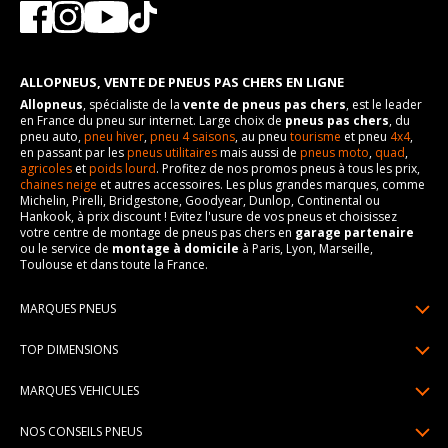
ALLOPNEUS, VENTE DE PNEUS PAS CHERS EN LIGNE
Allopneus
, spécialiste de la
vente de pneus pas chers
, est le leader
en France du pneu sur internet. Large choix de
pneus pas chers
, du
pneu auto,
pneu hiver
,
pneu 4 saisons
, au pneu
tourisme
et pneu
4x4
,
en passant par les
pneus utilitaires
mais aussi de
pneus moto
,
quad
,
agricoles
et
poids lourd
. Profitez de nos promos pneus à tous les prix,
chaines neige
et autres accessoires. Les plus grandes marques, comme
Michelin, Pirelli, Bridgestone, Goodyear, Dunlop, Continental ou
Hankook, à prix discount ! Evitez l'usure de vos pneus et choisissez
votre centre de montage de pneus pas chers en
garage partenaire
ou le service de
montage à domicile
à Paris, Lyon, Marseille,
Toulouse et dans toute la France.
MARQUES PNEUS
Pneus Michelin
TOP DIMENSIONS
Pneus Pirelli
175/65R14
MARQUES VEHICULES
Pneus Continental
185/65R15
Renault
Pneus Goodyear
NOS CONSEILS PNEUS
195/65R15
Dacia