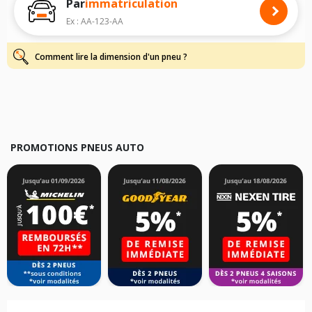
Par
immatriculation
Pour cela, veuillez sélectionner le modèle de votre véhicule ci-dessous :
Ex : AA-123-AA
Les résultats de votre recherche sont donnés à titre indicatif. Il est
fortement recommandé de vérifier en amont la dimension des pneus
montés sur votre véhicule, sans oublier les indices de charge et de
Comment lire la dimension d'un pneu ?
vitesse, indispensables pour que votre dimension soit complète.
PROMOTIONS PNEUS AUTO