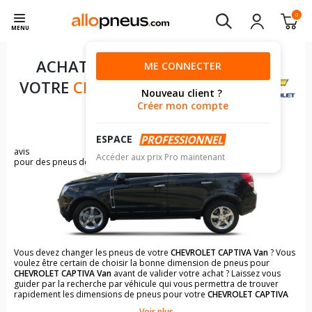
0
MENU
ACHAT DE PNEUS POUR
ME CONNECTER
VOTRE
CHEVROLET CAPTIVA
Nouveau client ?
VAN
Créer mon compte
ESPACE
137
avis
Accéder aux prix Pro maintenant
pour des pneus de CHEVROLET CAPTIVA
Vous devez changer les pneus de votre
CHEVROLET CAPTIVA Van
? Vous
voulez être certain de choisir la bonne dimension de pneus pour
CHEVROLET CAPTIVA Van
avant de valider votre achat ? Laissez vous
guider par la recherche par véhicule qui vous permettra de trouver
rapidement les dimensions de pneus pour votre
CHEVROLET CAPTIVA
Van
.
Voir plus