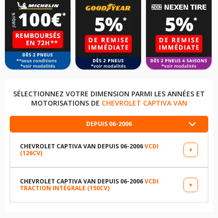
SÉLECTIONNEZ VOTRE DIMENSION PARMI LES ANNÉES ET
MOTORISATIONS DE
CHEVROLET CAPTIVA VAN
DEPUIS 06-2006
CHEVROLET CAPTIVA VAN DEPUIS 06-2006
VCDI
+
(126CV)
LES DIMENSIONS COMPATIBLES
215/70R16 104 H
CHEVROLET CAPTIVA VAN DEPUIS 06-2006
VCDI
+
TRACTION INTÉGRALE (150CV)
LES DIMENSIONS COMPATIBLES
TABLEAU DE PRESSION DE PNEUS CHEVROLET CAPTIVA
VAN DEPUIS 06-2006 VCDI (126CV)
215/70R16 104 H