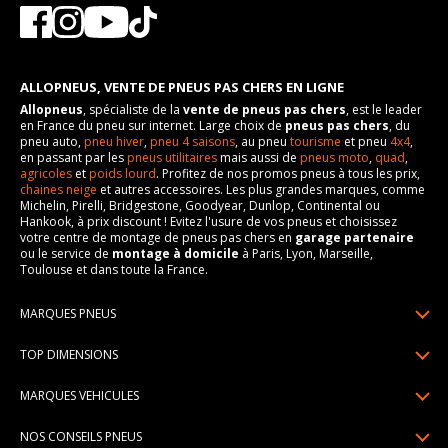
ALLOPNEUS, VENTE DE PNEUS PAS CHERS EN LIGNE
Allopneus
, spécialiste de la
vente de pneus pas chers
, est le leader
en France du pneu sur internet. Large choix de
pneus pas chers
, du
pneu auto,
pneu hiver
,
pneu 4 saisons
, au pneu
tourisme
et pneu
4x4
,
en passant par les
pneus utilitaires
mais aussi de
pneus moto
,
quad
,
agricoles
et
poids lourd
. Profitez de nos promos pneus à tous les prix,
chaines neige
et autres accessoires. Les plus grandes marques, comme
Michelin, Pirelli, Bridgestone, Goodyear, Dunlop, Continental ou
Hankook, à prix discount ! Evitez l'usure de vos pneus et choisissez
votre centre de montage de pneus pas chers en
garage partenaire
ou le service de
montage à domicile
à Paris, Lyon, Marseille,
Toulouse et dans toute la France.
MARQUES PNEUS
Pneus Michelin
TOP DIMENSIONS
Pneus Pirelli
175/65R14
MARQUES VEHICULES
Pneus Continental
185/65R15
Renault
Pneus Goodyear
NOS CONSEILS PNEUS
195/65R15