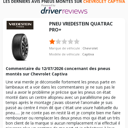
LES DERNIERS AVIS PNEUS MONTÉS SUR
CHEVROLET CAPTIVA
Numéro de moteur
142562
Année de fin de
2011-02-01
motorisation
Cylindrée cm3
1991
Code motorisation
LLW
PNEU
VREDESTEIN
QUATRAC
Puissance en Kw max
93
PRO+
Numéro de moteur
142561
Type
Traction avant
Cylindrée cm3
1991
Numéro d'identification
C100.140
de véhicule
Marque de véhicule :
Chevrolet
Puissance en Kw max
110
VISSERIE CHEVROLET CAPTIVA VAN DEPUIS 06-2006 VCDI
Modèle de véhicule :
Captiva
Type
Traction intégrale
(126CV)
Type de boulon
M12x1.5
Numéro d'identification
C100.140
Commentaire du
12/07/2026
concernant des pneus
de véhicule
montés sur Chevrolet Captiva
Taille de la tête de boulon
19
VISSERIE CHEVROLET CAPTIVA VAN DEPUIS 06-2006 VCDI
Une vrai merde je déconseille fortement les pneus parte en
Force de rotation du
110
TRACTION INTÉGRALE (150CV)
lambeaux et a voir dans les commentaires je ne suis pas le
boulon
Type de boulon
M12x1.5
seul a avoir le problème je précise que les pneus on était
Pour la visserie, afin de garantir une parfaite compatibilité, nous
monté dans un centre allopneu avec un parallélisme peu de
Taille de la tête de boulon
19
vous conseillons de contacter directement le constructeur.
temps après le montage j'avais observé l'anomalie je suis
passé au centre il mon dit que c'était une usure habituelle du
Force de rotation du
110
pneu...... Je ne conte pas en resté là et je compte bien me faire
boulon
rembourser ou remplacer les deux pneus moi qui était un très
Pour la visserie, afin de garantir une parfaite compatibilité, nous
bon client de la marque si aucun remplacement n'ai effectué il
vous conseillons de contacter directement le constructeur.