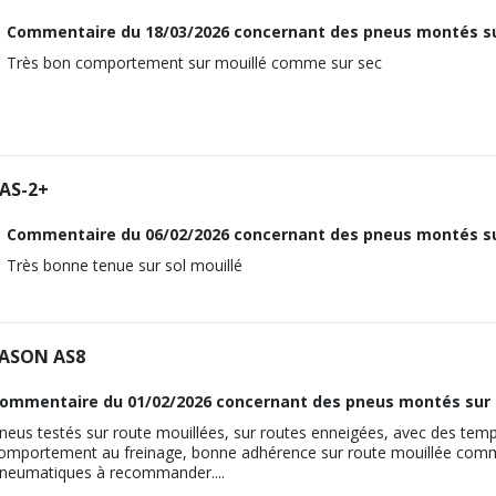
104
1998
Commentaire du
18/03/2026
concernant des pneus montés su
110
M12x1.5
Traction avant
120
ous vous conseillons de contacter directement le constructeur.
Très bon comportement sur mouillé comme sur sec
19
JD
Traction avant
110
 1.8 LPG (141CV)
JD
ous vous conseillons de contacter directement le constructeur.
M12x1.5
 2.0 CDI (163CV)
AS-2+
19
M12x1.5
110
Commentaire du
06/02/2026
concernant des pneus montés su
19
ous vous conseillons de contacter directement le constructeur.
Très bonne tenue sur sol mouillé
110
ous vous conseillons de contacter directement le constructeur.
EASON AS8
ommentaire du
01/02/2026
concernant des pneus montés sur 
neus testés sur route mouillées, sur routes enneigées, avec des temp
omportement au freinage, bonne adhérence sur route mouillée comme s
neumatiques à recommander....