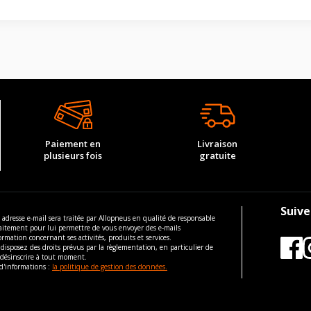
Paiement en
Livraison
plusieurs fois
gratuite
Suive
 adresse e-mail sera traitée par Allopneus en qualité de responsable
aitement pour lui permettre de vous envoyer des e-mails
ormation concernant ses activités, produits et services.
disposez des droits prévus par la règlementation, en particulier de
 désinscrire à tout moment.
d'informations :
la politique de gestion des données.