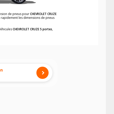
mension de pneus pour
CHEVROLET CRUZE
er rapidement les dimensions de pneus
véhicules
CHEVROLET CRUZE 5 portes
,
neumatiques, dans le carnet de bord du
ortes
, simplement et rapidement.
mension des pneus montés sur votre
on