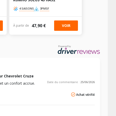
-
-
-
-
4 SAISONS
3PMSF
-
-
47,90 €
-
-
VOIR
À partir de
(GPL)
r Chevrolet Cruze
Date du commentaire :
25/06/2026
et un confort accrue.
Achat vérifié