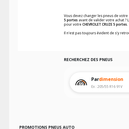
Vous devez changer les pneus de votre
5 portes
avant de valider votre achat ?
pour votre
CHEVROLET CRUZE 5 portes
.
Il n'est pas toujours évident de s'y ret
vous trouverez facilement les dimensi
Vous ne savez pas comment trouver les 
véhicule ainsi que sur l'étiquette collée 
Notre base de recherche véhicule vous
RECHERCHEZ DES PNEUS
Pour cela, veuillez sélectionner l'année
Les résultats de votre recherche sont d
véhicule, sans oublier les indices de c
Par
dimension
Ex : 205/55 R16 91V
PROMOTIONS PNEUS AUTO