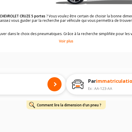
CHEVROLET CRUZE 5 portes
? Vous voulez être certain de choisir la bonne di
 Laissez vous guider par la recherche par véhicule qui vous permettra de trouv
rouver dans le choix des pneumatiques. Grâce à la recherche simplifiée pour les 
ons de pneus compatibles et homologuées.
Voir plus
dimensions de vos pneus ? Ces informations sont indiquées sur le flanc des p
à l'intérieur de la portière conducteur.
 permettra de trouver les dimensions de vos pneus pour
CHEVROLET CRUZE 5 p
 de votre
CHEVROLET CRUZE 5 portes
ci-dessous :
onnés à titre indicatif. Il est fortement recommandé de vérifier en amont la di
harge et de vitesse, indispensables pour que votre dimension soit complète.
Par
immatriculati
Ex : AA-123-AA
Comment lire la dimension d'un pneu ?