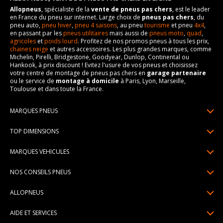
Allopneus
, spécialiste de la
vente de pneus pas chers
, est le leader
en France du pneu sur internet. Large choix de
pneus pas chers
, du
pneu auto,
pneu hiver
,
pneu 4 saisons
, au pneu
tourisme
et pneu
4x4
,
en passant par les
pneus utilitaires
mais aussi de
pneus moto
,
quad
,
agricoles
et
poids lourd
. Profitez de nos promos pneus à tous les prix,
chaines neige
et autres accessoires. Les plus grandes marques, comme
Michelin, Pirelli, Bridgestone, Goodyear, Dunlop, Continental ou
Hankook, à prix discount ! Evitez l'usure de vos pneus et choisissez
votre centre de montage de pneus pas chers en
garage partenaire
ou le service de
montage à domicile
à Paris, Lyon, Marseille,
Toulouse et dans toute la France.
MARQUES PNEUS
Pneus Michelin
TOP DIMENSIONS
Pneus Pirelli
175/65R14
MARQUES VEHICULES
Pneus Continental
185/65R15
Renault
Pneus Goodyear
NOS CONSEILS PNEUS
195/65R15
Dacia
Pneus Bridgestone
Lire un pneumatique
195/55R16
ALLOPNEUS
Peugeot
Pneus Hankook
Indice de charge et de vitesse
205/55R16
Qui sommes-nous? | About us
Citroën
Pneus Dunlop
AIDE ET SERVICES
Pression pneu
205/60R16
Avis DriverReviews | Who is DriverReviews
Volkswagen
Toutes les marques