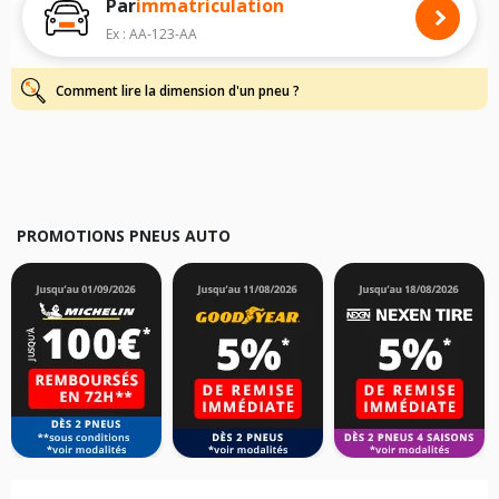
Par
immatriculation
Pour cela, veuillez sélectionner le modèle de votre véhicule ci-dessous :
Ex : AA-123-AA
Les résultats de votre recherche sont donnés à titre indicatif. Il est
fortement recommandé de vérifier en amont la dimension des pneus
montés sur votre véhicule, sans oublier les indices de charge et de
Comment lire la dimension d'un pneu ?
vitesse, indispensables pour que votre dimension soit complète.
PROMOTIONS PNEUS AUTO