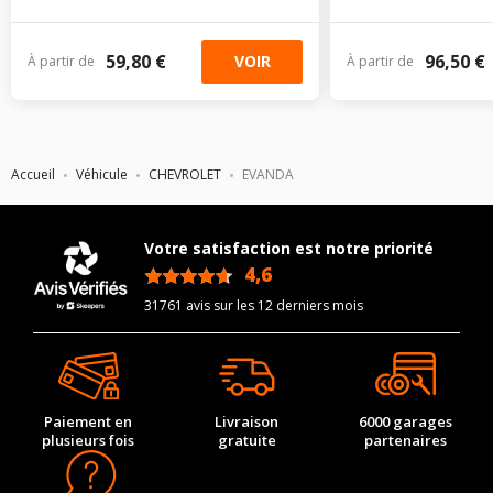
59,80 €
96,50 €
VOIR
À partir de
À partir de
Accueil
Véhicule
CHEVROLET
EVANDA
Votre satisfaction est notre priorité
4,6
/5
31761 avis sur les 12 derniers mois
Paiement en
Livraison
6000 garages
plusieurs fois
gratuite
partenaires