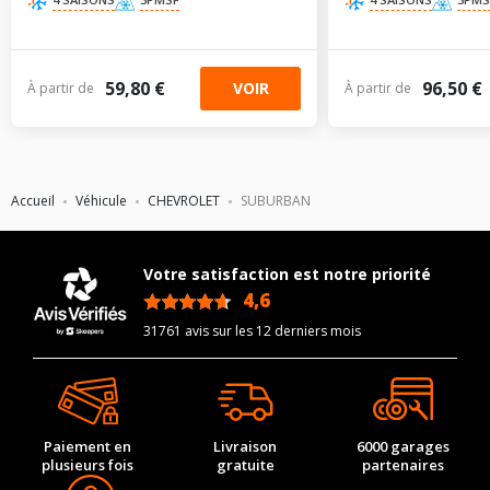
59,80 €
96,50 €
VOIR
À partir de
À partir de
Accueil
Véhicule
CHEVROLET
SUBURBAN
Votre satisfaction est notre priorité
4,6
/5
31761 avis sur les 12 derniers mois
Paiement en
Livraison
6000 garages
plusieurs fois
gratuite
partenaires