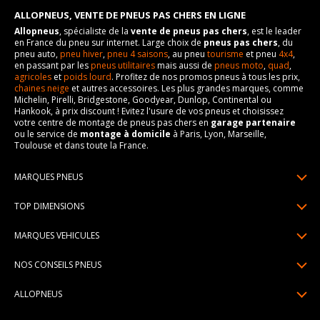
ALLOPNEUS, VENTE DE PNEUS PAS CHERS EN LIGNE
Allopneus
, spécialiste de la
vente de pneus pas chers
, est le leader
en France du pneu sur internet. Large choix de
pneus pas chers
, du
pneu auto,
pneu hiver
,
pneu 4 saisons
, au pneu
tourisme
et pneu
4x4
,
en passant par les
pneus utilitaires
mais aussi de
pneus moto
,
quad
,
agricoles
et
poids lourd
. Profitez de nos promos pneus à tous les prix,
chaines neige
et autres accessoires. Les plus grandes marques, comme
Michelin, Pirelli, Bridgestone, Goodyear, Dunlop, Continental ou
Hankook, à prix discount ! Evitez l'usure de vos pneus et choisissez
votre centre de montage de pneus pas chers en
garage partenaire
ou le service de
montage à domicile
à Paris, Lyon, Marseille,
Toulouse et dans toute la France.
MARQUES PNEUS
Pneus Michelin
TOP DIMENSIONS
Pneus Pirelli
175/65R14
MARQUES VEHICULES
Pneus Continental
185/65R15
Renault
Pneus Goodyear
NOS CONSEILS PNEUS
195/65R15
Dacia
Pneus Bridgestone
Lire un pneumatique
195/55R16
ALLOPNEUS
Peugeot
Pneus Hankook
Indice de charge et de vitesse
205/55R16
Qui sommes-nous? | About us
Citroën
Pneus Dunlop