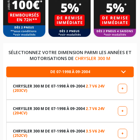
SÉLECTIONNEZ VOTRE DIMENSION PARMI LES ANNÉES ET
MOTORISATIONS DE
CHRYSLER 300 M
DE 07-1998 À 09-2004
CHRYSLER 300 M DE 07-1998 À 09-2004
2.7 V6 24V
+
(203CV)
LES DIMENSIONS COMPATIBLES
225/55R17 97 H
CHRYSLER 300 M DE 07-1998 À 09-2004
2.7 V6 24V
+
(204CV)
LES DIMENSIONS COMPATIBLES
225/60R16 97 V
225/55R17 97 H
CHRYSLER 300 M DE 07-1998 À 09-2004
3.5 V6 24V
+
(252CV)