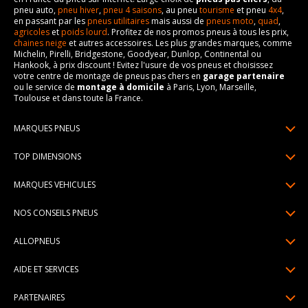
pneu auto,
pneu hiver
,
pneu 4 saisons
, au pneu
tourisme
et pneu
4x4
,
en passant par les
pneus utilitaires
mais aussi de
pneus moto
,
quad
,
agricoles
et
poids lourd
. Profitez de nos promos pneus à tous les prix,
chaines neige
et autres accessoires. Les plus grandes marques, comme
Michelin, Pirelli, Bridgestone, Goodyear, Dunlop, Continental ou
Hankook, à prix discount ! Evitez l'usure de vos pneus et choisissez
votre centre de montage de pneus pas chers en
garage partenaire
ou le service de
montage à domicile
à Paris, Lyon, Marseille,
Toulouse et dans toute la France.
MARQUES PNEUS
Pneus Michelin
TOP DIMENSIONS
Pneus Pirelli
175/65R14
MARQUES VEHICULES
Pneus Continental
185/65R15
Renault
Pneus Goodyear
NOS CONSEILS PNEUS
195/65R15
Dacia
Pneus Bridgestone
Lire un pneumatique
195/55R16
ALLOPNEUS
Peugeot
Pneus Hankook
Indice de charge et de vitesse
205/55R16
Qui sommes-nous? | About us
Citroën
Pneus Dunlop
AIDE ET SERVICES
Pression pneu
205/60R16
Avis DriverReviews | Who is DriverReviews
Volkswagen
Toutes les marques
Paiement en plusieurs fois
Voyant pression pneu
225/45R17
PARTENAIRES
Espace Presse
Audi