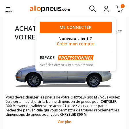
0
MENU
ACHAT DE PNEUS POUR
ME CONNECTER
VOTRE
CHRYSLER 300 M
Nouveau client ?
Créer mon compte
ESPACE
Accéder aux prix Pro maintenant
Vous devez changer les pneus de votre
CHRYSLER 300 M
? Vous voulez
être certain de choisir la bonne dimension de pneus pour
CHRYSLER
300 M
avant de valider votre achat ? Laissez vous guider par la
recherche par véhicule qui vous permettra de trouver rapidement les
dimensions de pneus pour votre
CHRYSLER 300 M
.
Voir plus
Il n'est pas toujours évident de s'y retrouver dans le choix des
pneumatiques. Grâce à la recherche simplifiée pour les véhicules