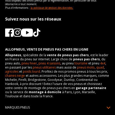
Frein performance
23
Vous disposez des droits prévus par la règlementation, en particulier de vous
désinscrire à tout moment.
Plus d'informations :
Cylindrée cm3
la politique de gestion des données.
3604
Puissance en Kw max
215
Suivez nous sur les réseaux
Type
Propulsion
VISSERIE CHRYSLER 300C (LX) DEPUIS 09-2010 3.6 (292CV)
Type de boulon
M14x1.5
Taille de la tête de boulon
22
ALLOPNEUS, VENTE DE PNEUS PAS CHERS EN LIGNE
Force de rotation du
120
Allopneus
, spécialiste de la
vente de pneus pas chers
, est le leader
boulon
en France du pneu sur internet. Large choix de
pneus pas chers
, du
pneu auto,
pneu hiver
,
pneu 4 saisons
, au pneu
tourisme
et pneu
4x4
,
Pour la visserie, afin de garantir une parfaite compatibilité, nous
en passant par les
pneus utilitaires
mais aussi de
pneus moto
,
quad
,
vous conseillons de contacter directement le constructeur.
agricoles
et
poids lourd
. Profitez de nos promos pneus à tous les prix,
chaines neige
et autres accessoires. Les plus grandes marques, comme
Michelin, Pirelli, Bridgestone, Goodyear, Dunlop, Continental ou
Hankook, à prix discount ! Evitez l'usure de vos pneus et choisissez
votre centre de montage de pneus pas chers en
garage partenaire
ou le service de
montage à domicile
à Paris, Lyon, Marseille,
Toulouse et dans toute la France.
MARQUES PNEUS
Pneus Michelin