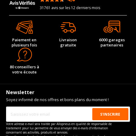
31761 avis sur les 12 derniers mois
235/55R18 100
2.2
2.2
-
-
V
CARACTÉRISTIQUES TECHNIQUES CHRYSLER 300C (LX)
DEPUIS 09-2010 3.6 (292CV)
Marque du véhicule
CHRYSLER
Paiement en
Livraison
6000 garages
Nom du modele
300C (LX)
plusieurs fois
gratuite
partenaires
Motorisation
3.6
Année de début de
2010-09-01
80 conseillers à
modèle
votre écoute
Energie
Essence
Année de début de
2011-07-01
Newsletter
motorisation
Soyez informé de nos offres et bons plans du moment !
Année de fin de
2023-12-01
motorisation
Code motorisation
ERB
Votre adresse e-mail sera traitée par Allopneus en qualité de responsable de
Numéro de moteur
59395
traitement pour lui permettre de vous envoyer des e-mails d'information
concernant ses activités, produits et services.