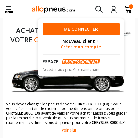
0
MENU
ACHAT DE PNEUS POUR
ME CONNECTER
VOTRE
CHRYSLER 300C (LX)
Nouveau client ?
Créer mon compte
ESPACE
Accéder aux prix Pro maintenant
Vous devez changer les pneus de votre
CHRYSLER 300C (LX)
? Vous
voulez être certain de choisir la bonne dimension de pneus pour
CHRYSLER 300C (LX)
avant de valider votre achat ? Laissez vous guider
par la recherche par véhicule qui vous permettra de trouver
rapidement les dimensions de pneus pour votre
CHRYSLER 300C (LX)
.
Voir plus
Il n'est pas toujours évident de s'y retrouver dans le choix des
pneumatiques. Grâce à la recherche simplifiée pour les véhicules