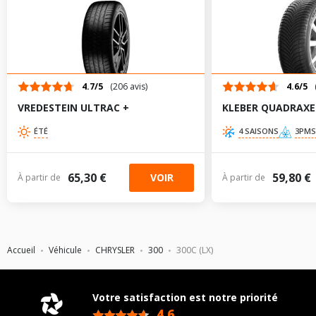
235/55R19 101 V
245/50R20 102 V
235/55R18 100 V
4.7/5
(206 avis)
4.6/5
VREDESTEIN ULTRAC +
KLEBER QUADRAXE
TABLEAU DE PRESSION DE PNEUS CHRYSLER 300C (LX)
ÉTÉ
4 SAISONS
3PMS
DEPUIS 09-2010 3.6 (292CV)
Dimension
Pression
Pression
AV
AR
pneu
65,30 €
AV
AR
chargé
chargé
59,80 €
VOIR
À partir de
À partir de
215/65R17 98
2.2
2.2
-
-
V
225/60R18 99
2.2
2.2
-
-
V
Accueil
Véhicule
CHRYSLER
300
300C (LX)
235/55R19 101
2.2
2.2
-
-
V
Votre satisfaction est notre priorité
245/50R20 102
2.2
2.2
-
-
4,6
V
/5