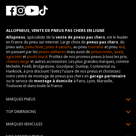
ALLOPNEUS, VENTE DE PNEUS PAS CHERS EN LIGNE
Allopneus
, spécialiste de la
vente de pneus pas chers
, est le leader
en France du pneu sur internet. Large choix de
pneus pas chers
, du
pneu auto,
pneu hiver
,
pneu 4 saisons
, au pneu
tourisme
et pneu
4x4
,
en passant par les
pneus utilitaires
mais aussi de
pneus moto
,
quad
,
agricoles
et
poids lourd
. Profitez de nos promos pneus à tous les prix,
chaines neige
et autres accessoires. Les plus grandes marques, comme
Michelin, Pirelli, Bridgestone, Goodyear, Dunlop, Continental ou
Hankook, à prix discount ! Evitez l'usure de vos pneus et choisissez
votre centre de montage de pneus pas chers en
garage partenaire
ou le service de
montage à domicile
à Paris, Lyon, Marseille,
Toulouse et dans toute la France.
MARQUES PNEUS
Pneus Michelin
TOP DIMENSIONS
Pneus Pirelli
175/65R14
MARQUES VEHICULES
Pneus Continental
185/65R15
Renault
Pneus Goodyear