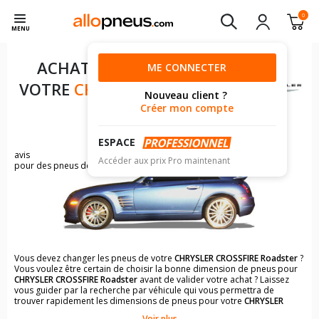
0
MENU
ACHAT DE PNEUS POUR
ME CONNECTER
VOTRE
CHRYSLER CROSSFIRE
Nouveau client ?
ROADSTER
Créer mon compte
ESPACE
65
avis
Accéder aux prix Pro maintenant
pour des pneus de CHRYSLER CROSSFIRE
Vous devez changer les pneus de votre
CHRYSLER CROSSFIRE Roadster
?
Vous voulez être certain de choisir la bonne dimension de pneus pour
CHRYSLER CROSSFIRE Roadster
avant de valider votre achat ? Laissez
vous guider par la recherche par véhicule qui vous permettra de
trouver rapidement les dimensions de pneus pour votre
CHRYSLER
CROSSFIRE Roadster
.
Voir plus