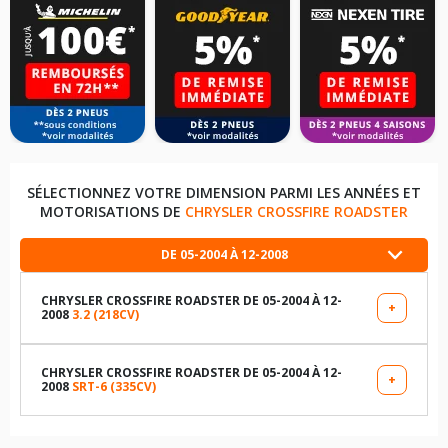
SÉLECTIONNEZ VOTRE DIMENSION PARMI LES ANNÉES ET
MOTORISATIONS DE
CHRYSLER CROSSFIRE ROADSTER
DE 05-2004 À 12-2008
CHRYSLER CROSSFIRE ROADSTER DE 05-2004 À 12-
+
2008
3.2 (218CV)
LES DIMENSIONS COMPATIBLES
225/40R18 92 Y
CHRYSLER CROSSFIRE ROADSTER DE 05-2004 À 12-
+
2008
SRT-6 (335CV)
LES DIMENSIONS COMPATIBLES
255/35R19 96 Y
225/40R18 92 Y