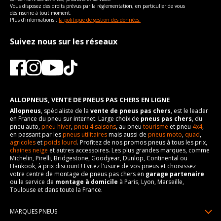
Vous disposez des droits prévus par la règlementation, en particulier de vous
désinscrire à tout moment.
Plus d'informations :
la politique de gestion des données.
Suivez nous sur les réseaux
ALLOPNEUS, VENTE DE PNEUS PAS CHERS EN LIGNE
Allopneus
, spécialiste de la
vente de pneus pas chers
, est le leader
en France du pneu sur internet. Large choix de
pneus pas chers
, du
pneu auto,
pneu hiver
,
pneu 4 saisons
, au pneu
tourisme
et pneu
4x4
,
en passant par les
pneus utilitaires
mais aussi de
pneus moto
,
quad
,
agricoles
et
poids lourd
. Profitez de nos promos pneus à tous les prix,
chaines neige
et autres accessoires. Les plus grandes marques, comme
Michelin, Pirelli, Bridgestone, Goodyear, Dunlop, Continental ou
Hankook, à prix discount ! Evitez l'usure de vos pneus et choisissez
votre centre de montage de pneus pas chers en
garage partenaire
ou le service de
montage à domicile
à Paris, Lyon, Marseille,
Toulouse et dans toute la France.
MARQUES PNEUS