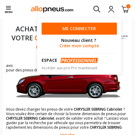
0
MENU
ACHAT DE PNEUS POUR
ME CONNECTER
VOTRE
CHRYSLER SEBRING
Nouveau client ?
CABRIOLET
Créer mon compte
ESPACE
25
avis
Accéder aux prix Pro maintenant
pour des pneus de CHRYSLER SEBRING
Vous devez changer les pneus de votre
CHRYSLER SEBRING Cabriolet
?
Vous voulez être certain de choisir la bonne dimension de pneus pour
CHRYSLER SEBRING Cabriolet
avant de valider votre achat ? Laissez vous
guider par la recherche par véhicule qui vous permettra de trouver
rapidement les dimensions de pneus pour votre
CHRYSLER SEBRING
Cabriolet
.
Voir plus