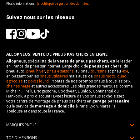
Plus d'informations :
la politique de gestion des données.
Suivez nous sur les réseaux
ALLOPNEUS, VENTE DE PNEUS PAS CHERS EN LIGNE
Allopneus
, spécialiste de la
vente de pneus pas chers
, est le leader
en France du pneu sur internet. Large choix de
pneus pas chers
, du
pneu auto,
pneu hiver
,
pneu 4 saisons
, au pneu
tourisme
et pneu
4x4
,
en passant par les
pneus utilitaires
mais aussi de
pneus moto
,
quad
,
agricoles
et
poids lourd
. Profitez de nos promos pneus à tous les prix,
chaines neige
et autres accessoires. Les plus grandes marques, comme
Michelin, Pirelli, Bridgestone, Goodyear, Dunlop, Continental ou
Hankook, à prix discount ! Evitez l'usure de vos pneus et choisissez
votre centre de montage de pneus pas chers en
garage partenaire
ou le service de
montage à domicile
à Paris, Lyon, Marseille,
Toulouse et dans toute la France.
MARQUES PNEUS
Pneus Michelin
TOP DIMENSIONS