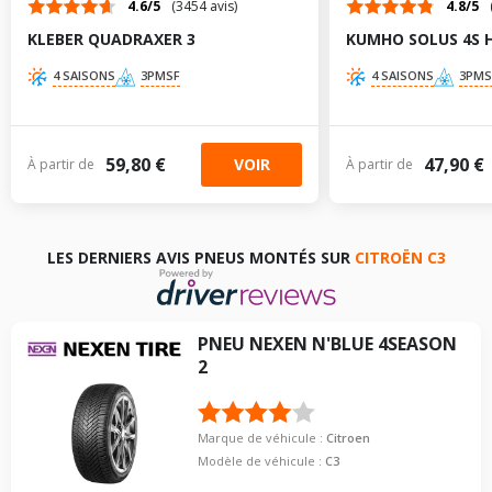
4.6/5
(3454 avis)
4.8/5
KLEBER QUADRAXER 3
KUMHO SOLUS 4S 
4 SAISONS
3PMSF
4 SAISONS
3PMS
59,80 €
47,90 €
VOIR
À partir de
À partir de
LES DERNIERS AVIS PNEUS MONTÉS SUR
CITROËN C3
PNEU
NEXEN
N'BLUE 4SEASON
2
Marque de véhicule :
Citroen
Modèle de véhicule :
C3