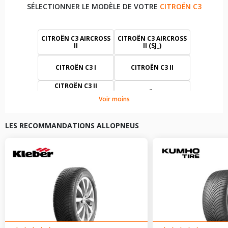
SÉLECTIONNER LE MODÈLE DE VOTRE
CITROËN C3
CITROËN C3 AIRCROSS
CITROËN C3 AIRCROSS
II
II (SJ_)
CITROËN C3 I
CITROËN C3 II
CITROËN C3 II
CAMIONNETTE - 3/5
CITROËN C3 III
Voir moins
PORTES
CITROËN C3 IV (CC_,
CITROËN C3 III VAN
CB_)
LES RECOMMANDATIONS ALLOPNEUS
CITROËN C3 PLURIEL