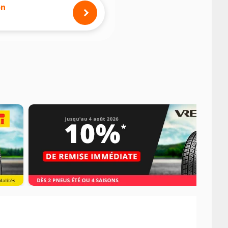
mension des pneus montés sur votre
on