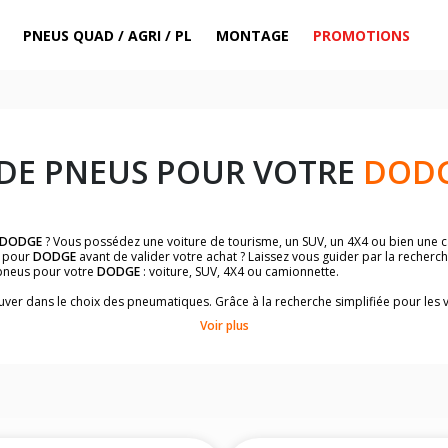
PNEUS QUAD / AGRI / PL
MONTAGE
PROMOTIONS
DE PNEUS POUR VOTRE
DOD
DODGE
? Vous possédez une voiture de tourisme, un SUV, un 4X4 ou bien une c
pour
DODGE
avant de valider votre achat ? Laissez vous guider par la recherc
pneus pour votre
DODGE
: voiture, SUV, 4X4 ou camionnette.
rouver dans le choix des pneumatiques. Grâce à la recherche simplifiée pour les 
mpatibles et homologuées.
Voir plus
dimensions de vos pneus ? Ces informations sont indiquées sur le flanc des p
à l'intérieur de la portière conducteur.
 permettra de trouver les dimensions de vos pneus pour
DODGE
: voiture, SUV,
me
DODGE
de votre véhicule ci-dessous :