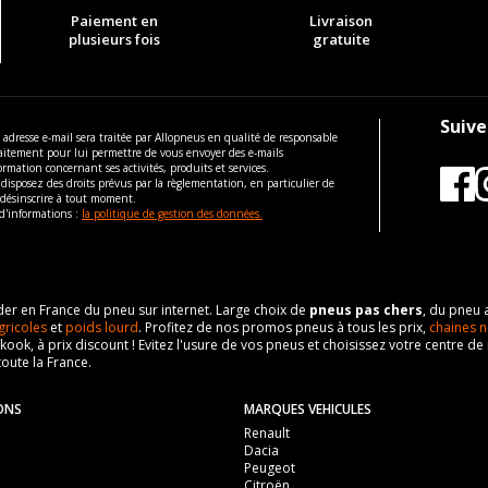
Paiement en
Livraison
plusieurs fois
gratuite
Suive
 adresse e-mail sera traitée par Allopneus en qualité de responsable
aitement pour lui permettre de vous envoyer des e-mails
ormation concernant ses activités, produits et services.
disposez des droits prévus par la règlementation, en particulier de
 désinscrire à tout moment.
d'informations :
la politique de gestion des données.
eader en France du pneu sur internet. Large choix de
pneus pas chers
, du pneu 
gricoles
et
poids lourd
. Profitez de nos promos pneus à tous les prix,
chaines n
nkook, à prix discount ! Evitez l'usure de vos pneus et choisissez votre centre
toute la France.
ONS
MARQUES VEHICULES
Renault
Dacia
Peugeot
Citroën