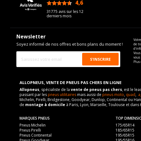
4,6
/5
31775 avis sur les 12
derniers mois
Newsletter
Votre
Soyez informé de nos offres et bons plans du moment !
de tr
d'inf
Vous 
vous
Plus 
ALLOPNEUS, VENTE DE PNEUS PAS CHERS EN LIGNE
Allopneus
, spécialiste de la
vente de pneus pas chers
, est le l
passant par les
pneus utilitaires
mais aussi de
pneus moto
,
quad
,
a
Michelin, Pirelli, Bridgestone, Goodyear, Dunlop, Continental ou Ha
de
montage à domicile
à Paris, Lyon, Marseille, Toulouse et dans 
MARQUES PNEUS
TOP DIMENSI
Pneus Michelin
175/65R14
Pneus Pirelli
185/65R15
Pneus Continental
195/65R15
Pneus Goodyear
195/55R16