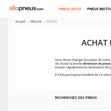
PNEUS AUTO
PNEUS MOTO
Accueil
Véhicule
DODGE
ACHAT 
Vous devez changer les pneus de votre
de choisir la bonne
dimension de pneus
trouver rapidement les dimensions de 
Il n'est pas toujours évident de s'y ret
facilement les dimensions de pneus co
Vous ne savez pas comment trouver les 
véhicule ainsi que sur l'étiquette collée 
Notre base de recherche véhicule vous
simplement et rapidement.
RECHERCHEZ DES PNEUS
Pour cela, veuillez sélectionner la gam