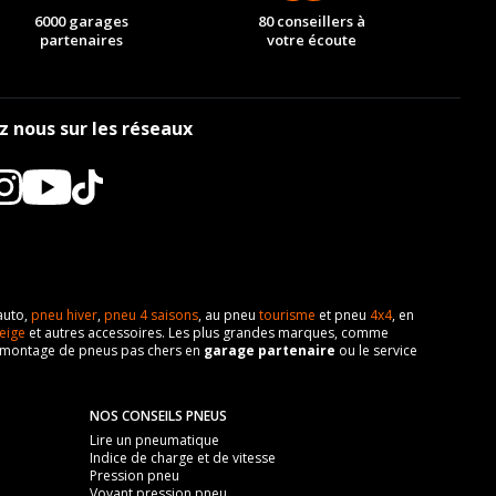
6000 garages
80 conseillers à
partenaires
votre écoute
z nous sur les réseaux
auto,
pneu hiver
,
pneu 4 saisons
, au pneu
tourisme
et pneu
4x4
, en
eige
et autres accessoires. Les plus grandes marques, comme
 de montage de pneus pas chers en
garage partenaire
ou le service
NOS CONSEILS PNEUS
Lire un pneumatique
Indice de charge et de vitesse
Pression pneu
Voyant pression pneu