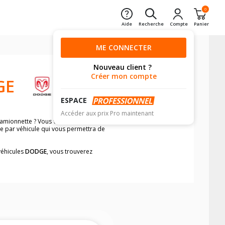
0
Aide
Recherche
Compte
Panier
ME CONNECTER
Nouveau client ?
Créer mon compte
GE
ESPACE
Accéder aux prix Pro maintenant
amionnette ? Vous voulez être certain
he par véhicule qui vous permettra de
véhicules
DODGE
, vous trouverez
neumatiques, dans le carnet de bord du
 4X4 et camionnette/utilitaire,