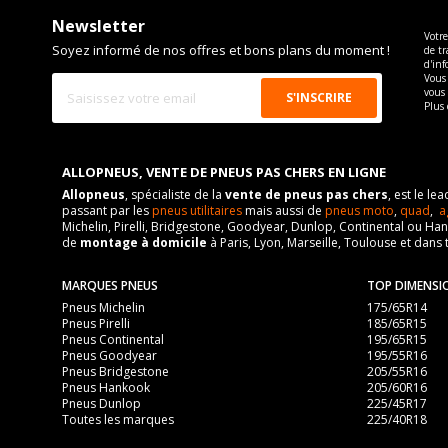
Newsletter
Votre
Soyez informé de nos offres et bons plans du moment !
de tr
d'inf
Vous 
vous
Plus 
ALLOPNEUS, VENTE DE PNEUS PAS CHERS EN LIGNE
Allopneus
, spécialiste de la
vente de pneus pas chers
, est le l
passant par les
pneus utilitaires
mais aussi de
pneus moto
,
quad
,
a
Michelin, Pirelli, Bridgestone, Goodyear, Dunlop, Continental ou Ha
de
montage à domicile
à Paris, Lyon, Marseille, Toulouse et dans 
MARQUES PNEUS
TOP DIMENSI
Pneus Michelin
175/65R14
Pneus Pirelli
185/65R15
Pneus Continental
195/65R15
Pneus Goodyear
195/55R16
Pneus Bridgestone
205/55R16
Pneus Hankook
205/60R16
Pneus Dunlop
225/45R17
Toutes les marques
225/40R18