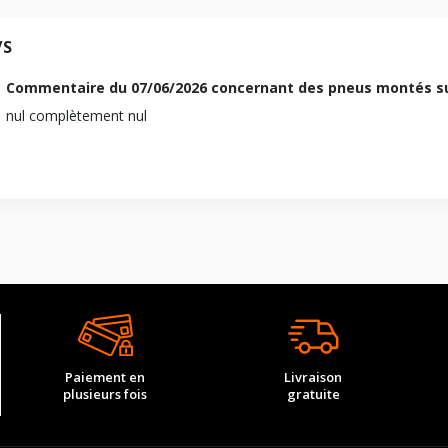
Essence
/S
1995-05-01
1997-10-01
Commentaire du
07/06/2026
concernant des pneus montés sur
nul complètement nul
F 130 B12
24276
4698
383
Propulsion
.7 (521CV)
Peg
500
ous vous conseillons de contacter directement le constructeur.
Paiement en
Livraison
plusieurs fois
gratuite