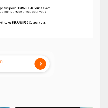
e pneus pour
FERRARI F50 Coupé
avant
les dimensions de pneus pour votre
véhicules
FERRARI F50 Coupé
, vous
neumatiques, dans le carnet de bord du
implement et rapidement.
mension des pneus montés sur votre
on