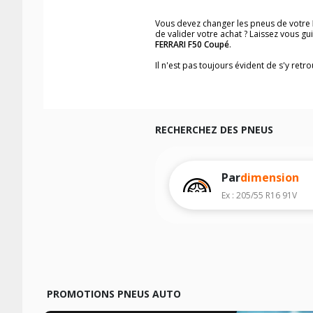
Vous devez changer les pneus de votre
de valider votre achat ? Laissez vous g
FERRARI F50 Coupé
.
Il n'est pas toujours évident de s'y ret
trouverez facilement les dimensions d
Vous ne savez pas comment trouver les 
véhicule ainsi que sur l'étiquette collée 
Notre base de recherche véhicule vous
RECHERCHEZ DES PNEUS
Pour cela, veuillez sélectionner l'année
Les résultats de votre recherche sont d
véhicule, sans oublier les indices de c
Par
dimension
Ex : 205/55 R16 91V
PROMOTIONS PNEUS AUTO