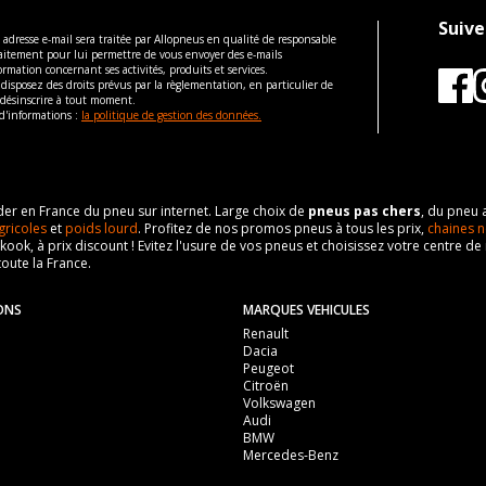
Suive
 adresse e-mail sera traitée par Allopneus en qualité de responsable
aitement pour lui permettre de vous envoyer des e-mails
ormation concernant ses activités, produits et services.
disposez des droits prévus par la règlementation, en particulier de
 désinscrire à tout moment.
d'informations :
la politique de gestion des données.
eader en France du pneu sur internet. Large choix de
pneus pas chers
, du pneu 
gricoles
et
poids lourd
. Profitez de nos promos pneus à tous les prix,
chaines n
nkook, à prix discount ! Evitez l'usure de vos pneus et choisissez votre centre
toute la France.
ONS
MARQUES VEHICULES
Renault
Dacia
Peugeot
Citroën
Volkswagen
Audi
BMW
Mercedes-Benz