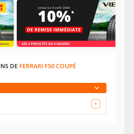
ONS DE
FERRARI F50 COUPÉ
+