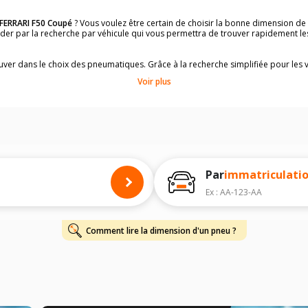
FERRARI F50 Coupé
? Vous voulez être certain de choisir la bonne dimension d
uider par la recherche par véhicule qui vous permettra de trouver rapidement 
rouver dans le choix des pneumatiques. Grâce à la recherche simplifiée pour les 
e pneus compatibles et homologuées.
Voir plus
dimensions de vos pneus ? Ces informations sont indiquées sur le flanc des p
à l'intérieur de la portière conducteur.
 permettra de trouver les dimensions de vos pneus pour
FERRARI F50 Coupé
, s
 de votre
FERRARI F50 Coupé
ci-dessous :
onnés à titre indicatif. Il est fortement recommandé de vérifier en amont la di
harge et de vitesse, indispensables pour que votre dimension soit complète.
Par
immatriculati
Ex : AA-123-AA
Comment lire la dimension d'un pneu ?