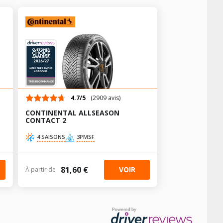
AV chargé
AR chargé
4.7/5
(2909 avis)
-
CONTINENTAL ALLSEASON
-
CONTACT 2
4 SAISONS
3PMSF
81,60 €
VOIR
À partir de