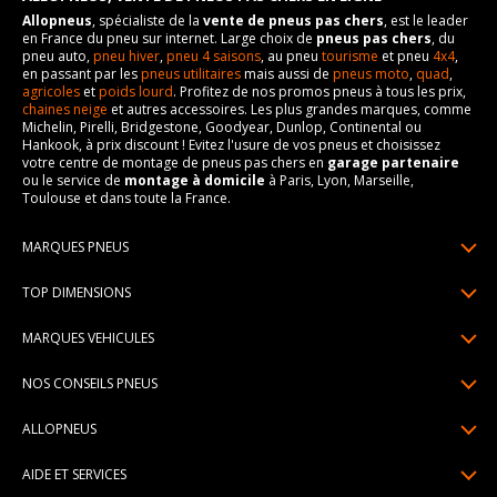
Allopneus
, spécialiste de la
vente de pneus pas chers
, est le leader
en France du pneu sur internet. Large choix de
pneus pas chers
, du
pneu auto,
pneu hiver
,
pneu 4 saisons
, au pneu
tourisme
et pneu
4x4
,
en passant par les
pneus utilitaires
mais aussi de
pneus moto
,
quad
,
agricoles
et
poids lourd
. Profitez de nos promos pneus à tous les prix,
chaines neige
et autres accessoires. Les plus grandes marques, comme
Michelin, Pirelli, Bridgestone, Goodyear, Dunlop, Continental ou
Hankook, à prix discount ! Evitez l'usure de vos pneus et choisissez
votre centre de montage de pneus pas chers en
garage partenaire
ou le service de
montage à domicile
à Paris, Lyon, Marseille,
Toulouse et dans toute la France.
MARQUES PNEUS
Pneus Michelin
TOP DIMENSIONS
Pneus Pirelli
175/65R14
MARQUES VEHICULES
Pneus Continental
185/65R15
Renault
Pneus Goodyear
NOS CONSEILS PNEUS
195/65R15
Dacia
Pneus Bridgestone
Lire un pneumatique
195/55R16
ALLOPNEUS
Peugeot
Pneus Hankook
Indice de charge et de vitesse
205/55R16
Qui sommes-nous? | About us
Citroën
Pneus Dunlop
AIDE ET SERVICES
Pression pneu
205/60R16
Avis DriverReviews | Who is DriverReviews
Volkswagen
Toutes les marques