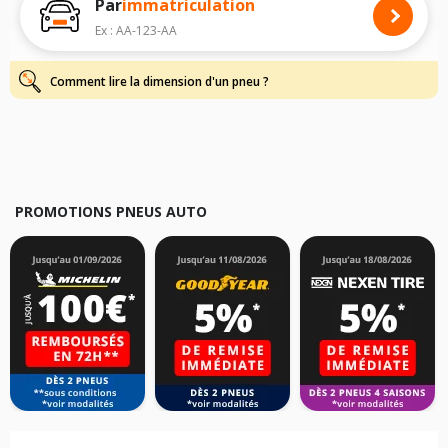
Par
immatriculation
Pour cela, veuillez sélectionner le modèle de votre véhicule ci-dessous :
Ex : AA-123-AA
Les résultats de votre recherche sont donnés à titre indicatif. Il est
fortement recommandé de vérifier en amont la dimension des pneus
montés sur votre véhicule, sans oublier les indices de charge et de
Comment lire la dimension d'un pneu ?
vitesse, indispensables pour que votre dimension soit complète.
PROMOTIONS PNEUS AUTO