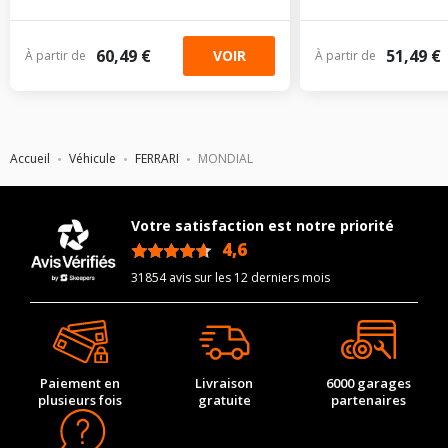
60,49 €
51,49 €
VOIR
À partir de
À partir de
Accueil
Véhicule
FERRARI
MONDIAL
Votre satisfaction est notre priorité
4,6
/5
31854 avis sur les 12 derniers mois
Paiement en
Livraison
6000 garages
plusieurs fois
gratuite
partenaires