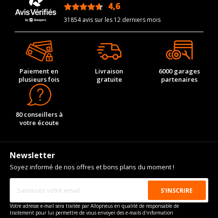
4,6
/5
Code motorisation
F 140 GC
31854 avis sur les 12 derniers mois
Numéro de moteur
134110
Cylindrée cm3
6496
Puissance en Kw max
596
Paiement en
Livraison
6000 garages
Type
Propulsion
plusieurs fois
gratuite
partenaires
80 conseillers à
votre écoute
Newsletter
Soyez informé de nos offres et bons plans du moment !
Votre adresse e-mail sera traitée par Allopneus en qualité de responsable de
traitement pour lui permettre de vous envoyer des e-mails d'information