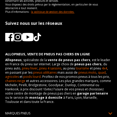
concernant ses activités, produits et services.
Vous disposez des droits prévus par la règlementation, en particulier de vous
désinscrire à tout moment.
Plus d'informations :
la politique de gestion des données.
Suivez nous sur les réseaux
ALLOPNEUS, VENTE DE PNEUS PAS CHERS EN LIGNE
Allopneus
, spécialiste de la
vente de pneus pas chers
, est le leader
en France du pneu sur internet. Large choix de
pneus pas chers
, du
pneu auto,
pneu hiver
,
pneu 4 saisons
, au pneu
tourisme
et pneu
4x4
,
en passant par les
pneus utilitaires
mais aussi de
pneus moto
,
quad
,
agricoles
et
poids lourd
. Profitez de nos promos pneus à tous les prix,
chaines neige
et autres accessoires. Les plus grandes marques, comme
Michelin, Pirelli, Bridgestone, Goodyear, Dunlop, Continental ou
Hankook, à prix discount ! Evitez l'usure de vos pneus et choisissez
votre centre de montage de pneus pas chers en
garage partenaire
ou le service de
montage à domicile
à Paris, Lyon, Marseille,
Toulouse et dans toute la France.
MARQUES PNEUS