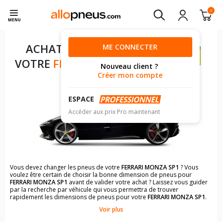
0
MENU
ACHAT DE PNEUS POUR
ME CONNECTER
VOTRE
FERRARI MONZA SP1
Nouveau client ?
Créer mon compte
ESPACE
Accéder aux prix Pro maintenant
Vous devez changer les pneus de votre
FERRARI MONZA SP1
? Vous
voulez être certain de choisir la bonne dimension de pneus pour
FERRARI MONZA SP1
avant de valider votre achat ? Laissez vous guider
par la recherche par véhicule qui vous permettra de trouver
rapidement les dimensions de pneus pour votre
FERRARI MONZA SP1
.
Voir plus
Il n'est pas toujours évident de s'y retrouver dans le choix des
pneumatiques. Grâce à la recherche simplifiée pour les véhicules