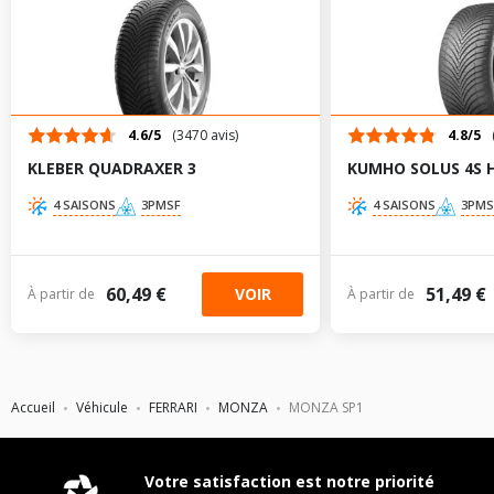
TABLEAU DE PRESSION DE PNEUS FERRARI MONZA SP1
DEPUIS 09-2018 6.5 (810CV)
Dimension
Pression
Pression
AV
AR
pneu
AV
AR
chargé
chargé
275/30R21 98
4.6/5
(3470 avis)
4.8/5
-
-
Y
KLEBER QUADRAXER 3
KUMHO SOLUS 4S 
315/30R21 105
-
-
Y
4 SAISONS
3PMSF
4 SAISONS
3PMS
CARACTÉRISTIQUES TECHNIQUES FERRARI MONZA SP1
DEPUIS 09-2018 6.5 (810CV)
Marque du véhicule
FERRARI
60,49 €
51,49 €
VOIR
À partir de
À partir de
Nom du modele
MONZA SP1
Motorisation
6.5
Année de début de
2018-09-01
modèle
Accueil
Véhicule
FERRARI
MONZA
MONZA SP1
Energie
Essence
Année de début de
2018-09-01
Votre satisfaction est notre priorité
motorisation