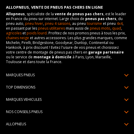
ALLOPNEUS, VENTE DE PNEUS PAS CHERS EN LIGNE
Allopneus
, spécialiste de la
vente de pneus pas chers
, est le leader
en France du pneu sur internet. Large choix de
pneus pas chers
, du
pneu auto,
pneu hiver
,
pneu 4 saisons
, au pneu
tourisme
et pneu
4x4
,
en passant par les
pneus utilitaires
mais aussi de
pneus moto
,
quad
,
agricoles
et
poids lourd
. Profitez de nos promos pneus à tous les prix,
chaines neige
et autres accessoires. Les plus grandes marques, comme
Michelin, Pirelli, Bridgestone, Goodyear, Dunlop, Continental ou
Hankook, à prix discount ! Evitez l'usure de vos pneus et choisissez
votre centre de montage de pneus pas chers en
garage partenaire
ou le service de
montage à domicile
à Paris, Lyon, Marseille,
Toulouse et dans toute la France.
MARQUES PNEUS
Pneus Michelin
TOP DIMENSIONS
Pneus Pirelli
175/65R14
MARQUES VEHICULES
Pneus Continental
185/65R15
Renault
Pneus Goodyear
NOS CONSEILS PNEUS
195/65R15
Dacia
Pneus Bridgestone
Lire un pneumatique
195/55R16
ALLOPNEUS
Peugeot
Pneus Hankook
Indice de charge et de vitesse
205/55R16
Qui sommes-nous? | About us
Citroën
Pneus Dunlop