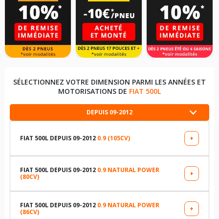
SÉLECTIONNEZ VOTRE DIMENSION PARMI LES ANNÉES ET
MOTORISATIONS DE
FIAT 500L
DEPUIS 09-2012
FIAT 500L DEPUIS 09-2012
0.9 (105CV)
+
LES DIMENSIONS COMPATIBLES
195/65R15 91 H
FIAT 500L DEPUIS 09-2012
0.9 NATURAL POWER
+
(80CV)
LES DIMENSIONS COMPATIBLES
205/55R16 91 H
205/55R16 91 H
FIAT 500L DEPUIS 09-2012
0.9 NATURAL POWER
+
(86CV)