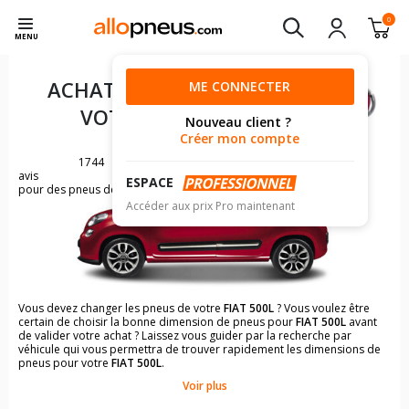
0
MENU
ACHAT DE PNEUS POUR
ME CONNECTER
VOTRE
FIAT 500L
Nouveau client ?
Créer mon compte
1744
avis
ESPACE
pour des pneus de FIAT 500
Accéder aux prix Pro maintenant
Vous devez changer les pneus de votre
FIAT 500L
? Vous voulez être
certain de choisir la bonne dimension de pneus pour
FIAT 500L
avant
de valider votre achat ? Laissez vous guider par la recherche par
véhicule qui vous permettra de trouver rapidement les dimensions de
pneus pour votre
FIAT 500L
.
Voir plus
Il n'est pas toujours évident de s'y retrouver dans le choix des
pneumatiques. Grâce à la recherche simplifiée pour les véhicules
FIAT