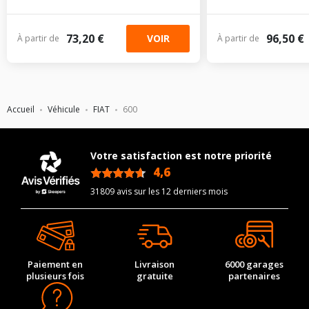
73,20 €
96,50 €
VOIR
À partir de
À partir de
Accueil
Véhicule
FIAT
600
Votre satisfaction est notre priorité
4,6
/5
31809 avis sur les 12 derniers mois
Paiement en
Livraison
6000 garages
plusieurs fois
gratuite
partenaires