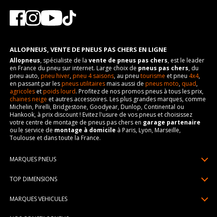
ALLOPNEUS, VENTE DE PNEUS PAS CHERS EN LIGNE
Allopneus
, spécialiste de la
vente de pneus pas chers
, est le leader
en France du pneu sur internet. Large choix de
pneus pas chers
, du
pneu auto,
pneu hiver
,
pneu 4 saisons
, au pneu
tourisme
et pneu
4x4
,
en passant par les
pneus utilitaires
mais aussi de
pneus moto
,
quad
,
agricoles
et
poids lourd
. Profitez de nos promos pneus à tous les prix,
chaines neige
et autres accessoires. Les plus grandes marques, comme
Michelin, Pirelli, Bridgestone, Goodyear, Dunlop, Continental ou
Hankook, à prix discount ! Evitez l'usure de vos pneus et choisissez
votre centre de montage de pneus pas chers en
garage partenaire
ou le service de
montage à domicile
à Paris, Lyon, Marseille,
Toulouse et dans toute la France.
MARQUES PNEUS
Pneus Michelin
TOP DIMENSIONS
Pneus Pirelli
175/65R14
MARQUES VEHICULES
Pneus Continental
185/65R15
Renault
Pneus Goodyear