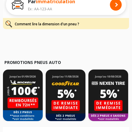
Par
immatriculation
Pour cela, veuillez sélectionner le modèle de votre véhicule ci-dessous :
Ex : AA-123-AA
Les résultats de votre recherche sont donnés à titre indicatif. Il est
fortement recommandé de vérifier en amont la dimension des pneus
montés sur votre véhicule, sans oublier les indices de charge et de
Comment lire la dimension d'un pneu ?
vitesse, indispensables pour que votre dimension soit complète.
PROMOTIONS PNEUS AUTO